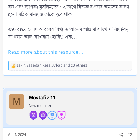
বড় এবং ব্যাপক। মুসলিমদের ৭২ ভাগে বিভক্ত হওয়ার অন্যতম কারণ
হলো সঠিক মানহাজ থেকে দূরে থাকা।
উক্ত বইয়ে সৌদি আরবের বিখ্যাত আলেম আল্লামা শায়খ সালিহ ইবন্
ফাওযান আল-ফাওযান (হাফি.) এক...
Read more about this resource...
Jakir
,
Saaedah Reza
,
Arbab
and 20 others
R
e
a
c
t
i
Mostafiz 11
M
o
New member
n
s
:
Apr 1, 2024
#2