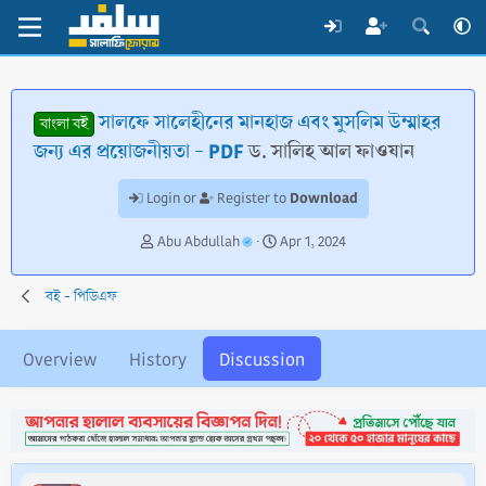
সালফে সালেহীনের মানহাজ এবং মুসলিম উম্মাহর
বাংলা বই
জন্য এর প্রয়োজনীয়তা - PDF
ড. সালিহ আল ফাওযান
Download
Login or
Register to
T
S
Abu Abdullah
Apr 1, 2024
h
t
r
a
বই - পিডিএফ
e
r
a
t
d
d
Overview
History
Discussion
s
a
t
t
a
e
r
t
e