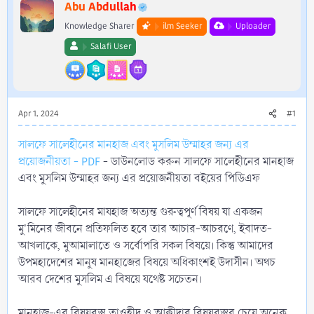
r
Abu Abdullah
Knowledge Sharer
ilm Seeker
Uploader
Salafi User
Apr 1, 2024
#1
সালফে সালেহীনের মানহাজ এবং মুসলিম উম্মাহর জন্য এর
প্রয়োজনীয়তা - PDF
- ডাউনলোড করুন সালফে সালেহীনের মানহাজ
এবং মুসলিম উম্মাহর জন্য এর প্রয়োজনীয়তা বইয়ের পিডিএফ
সালফে সালেহীনের মাযহাজ অত্যন্ত গুরুত্বপূর্ণ বিষয় যা একজন
মু'মিনের জীবনে প্রতিফলিত হবে তার আচার-আচরণে, ইবাদত-
আখলাকে, মুআমালাতে ও সর্বোপরি সকল বিষয়ে। কিন্তু আমাদের
উপমহাদেশের মানুষ মানহাজের বিষয়ে অধিকাংশই উদাসীন। অথচ
আরব দেশের মুসলিম এ বিষয়ে যথেষ্ট সচেতন।
মানহাজ-এর বিষয়বস্তু তাওহীদ ও আক্বীদার বিষয়বস্তুর চেয়ে অনেক