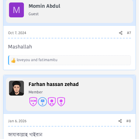
c
Momin Abdul
t
M
i
Guest
o
n
s
Oct 7, 2024
#7
:
Mashallah
loveyou
and
fatimamitu
R
e
a
c
Farhan hassan zehad
t
i
Member
o
n
s
:
Jan 6, 2026
#8
জাযাকাল্লাহ খাইরান