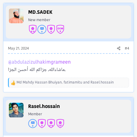
a
c
MD.SADEK
t
i
New member
o
n
s
:
May 21, 2024
#4
@abdulazizulhakimgrameen
ماشاءالله، جزاكم الله أحسن الجزا،
Md Mahdy Hassan Bhuiyan
,
fatimamitu
and
Rasel.hossain
R
e
a
c
Rasel.hossain
t
i
Member
o
n
s
: