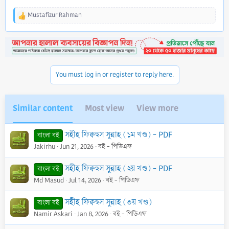
Mustafizur Rahman
R
e
a
c
t
i
o
You must log in or register to reply here.
n
s
:
Similar content
Most view
View more
সহীহ ফিক্বহুস সুন্নাহ (১ম খণ্ড) - PDF
বাংলা বই
Jakirhu
Jun 21, 2026
বই - পিডিএফ
সহীহ ফিক্বহুস সুন্নাহ (২য় খণ্ড) - PDF
বাংলা বই
Md Masud
Jul 14, 2026
বই - পিডিএফ
সহীহ ফিক্বহুস সুন্নাহ (৩য় খণ্ড)
বাংলা বই
Namir Askari
Jan 8, 2026
বই - পিডিএফ