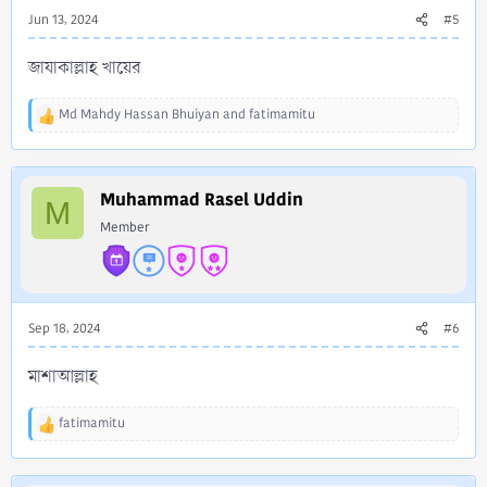
Jun 13, 2024
#5
জাযাকাল্লাহ খায়ের
Md Mahdy Hassan Bhuiyan
and
fatimamitu
R
e
a
c
Muhammad Rasel Uddin
t
M
i
Member
o
n
s
:
Sep 18, 2024
#6
মাশাআল্লাহ
fatimamitu
R
e
a