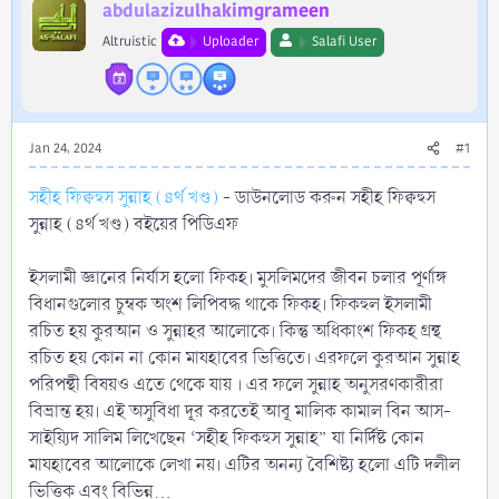
r
abdulazizulhakimgrameen
Altruistic
Uploader
Salafi User
Jan 24, 2024
#1
সহীহ ফিক্বহুস সুন্নাহ (৪র্থ খণ্ড)
- ডাউনলোড করুন সহীহ ফিক্বহুস
সুন্নাহ (৪র্থ খণ্ড) বইয়ের পিডিএফ
ইসলামী জ্ঞানের নির্যাস হলো ফিকহ। মুসলিমদের জীবন চলার পূর্ণাঙ্গ
বিধানগুলোর চুম্বক অংশ লিপিবদ্ধ থাকে ফিকহ। ফিকহুল ইসলামী
রচিত হয় কুরআন ও সুন্নাহর আলোকে। কিন্তু অধিকাংশ ফিকহ গ্রন্থ
রচিত হয় কোন না কোন মাযহাবের ভিত্তিতে। এরফলে কুরআন সুন্নাহ
পরিপন্থী বিষয়ও এতে থেকে যায় । এর ফলে সুন্নাহ অনুসরণকারীরা
বিভ্রান্ত হয়। এই অসুবিধা দূর করতেই আবূ মালিক কামাল বিন আস-
সাইয়্যিদ সালিম লিখেছেন ‘সহীহ ফিকহুস সুন্নাহ” যা নির্দিষ্ট কোন
মাযহাবের আলোকে লেখা নয়। এটির অনন্য বৈশিষ্ট্য হলো এটি দলীল
ভিত্তিক এবং বিভিন্ন...