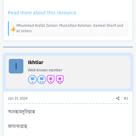
Read more about this resource...
Mhummad Arafat Zaman
,
Mustafizur Rahman
,
Kameel Sharif
and
R
62 others
e
a
c
t
i
Ikhtiar
o
I
n
Well-known member
s
:
Jan 31, 2024
#2
আলহামদুলিল্লাহ
জাযাকাল্লাহ