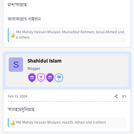
মাশাআল্লাহ
জাযাকাল্লাহু খাইরান
Md Mahdy Hassan Bhuiyan
,
Mustafizur Rahman
,
Seoul Ahmed
and
R
6 others
e
a
c
t
Shahidul Islam
S
i
Blogger
o
n
s
:
Feb 13, 2024
#3
আলহামদুলিল্লাহ
Md Mahdy Hassan Bhuiyan
,
reaz33
,
mihad
and 3 others
R
e