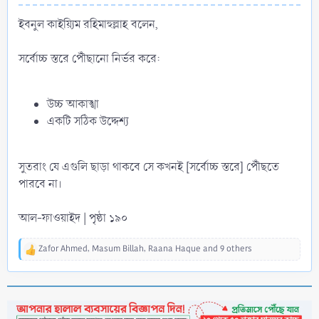
ইবনুল কাইয়্যিম রহিমাহুল্লাহ বলেন,
সর্বোচ্চ স্তরে পৌঁছানো নির্ভর করে:
উচ্চ আকাঙ্খা
একটি সঠিক উদ্দেশ্য
সুতরাং যে এগুলি ছাড়া থাকবে সে কখনই [সর্বোচ্চ স্তরে] পৌঁছতে
পারবে না।
আল-ফাওয়াইদ | পৃষ্ঠা ১৯০
Zafor Ahmed
,
Masum Billah
,
Raana Haque
and 9 others
R
e
a
c
t
i