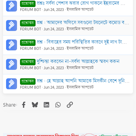
প্রশ্নঃ সর্বদা পেশাব ঝরার রোগ থাকলে ইহরামের কোন ক্ষতি হবে না?
প্রশ্নোত্তর
FORUM BOT
Jun 24, 2023
ইসলামিক আপডেট
প্রশ্ন : আমাদের অফিসে সবগুলো টয়লেটে কমোড বসানো। তাই বসে পেশাব করার কোন উপায় নেই। এক্ষণে দাঁড়িয়ে পেশাব করা জায়েয হবে কি?
প্রশ্নোত্তর
FORUM BOT
Jun 24, 2023
ইসলামিক আপডেট
প্রশ্ন : বিবাহের সময় পরিস্থিতির কারণে দুই লাখ টাকা মোহরানায় রাযী হই। কিন্তু তা পরিশোধ করা আমার জন্য অতি কষ্টকর। স্ত্রী সর্বদা বলে, পঞ্চাশ হাযার টাকা প
প্রশ্নোত্তর
FORUM BOT
Jun 24, 2023
ইসলামিক আপডেট
দুশ্চিন্তা করবেন না-সর্বদা আল্লাহকে স্মরণ করুন
প্রশ্নোত্তর
FORUM BOT
Jun 24, 2023
ইসলামিক আপডেট
প্রশ্ন : হে আল্লাহ আপনি আমাকে মিসকীন বেশে দুনিয়াতে বাঁচিয়ে রাখুন এবং মিসকীনদের সাথে পুনরুত্থান ঘটান’ মর্মে বর্ণিত দো‘আটি রাসূল (ছাঃ) সর্বদা করতেন কি?
প্রশ্নোত্তর
FORUM BOT
Jun 24, 2023
ইসলামিক আপডেট
Facebook
Bluesky
LinkedIn
WhatsApp
Link
Share: