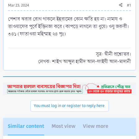
Mar 23, 2024
#1
পেশাব ঝরার রোগ থাকলে ইহরামের কোন ক্ষতি হয় না। নামায ও
তাওয়াফের পূর্বে ইস্তিনজা করে (কাপড়ে লাগলে তা ধুয়ে) ওযু জরুরী।
৩৪১ (ফাতাওয়া মহিম্মাহ ২৪ পৃঃ)
সূত্র: দ্বীনী প্রশ্নোত্তর।
লেখক: শাইখ আব্দুল হামীদ আল-ফাইযী আল-মাদানী​
You must log in or register to reply here.
Similar content
Most view
View more