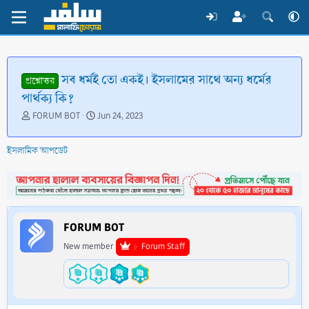
সব ধর্মই তো একই। ইসলামের সাথে অন্য ধর্মের
প্রশ্নোত্তর
পার্থক্য কি?
T
S
FORUM BOT
Jun 24, 2023
h
t
r
a
ইসলামিক আপডেট
e
r
a
t
d
d
s
a
t
t
a
e
FORUM BOT
r
t
New member
Forum Staff
e
r