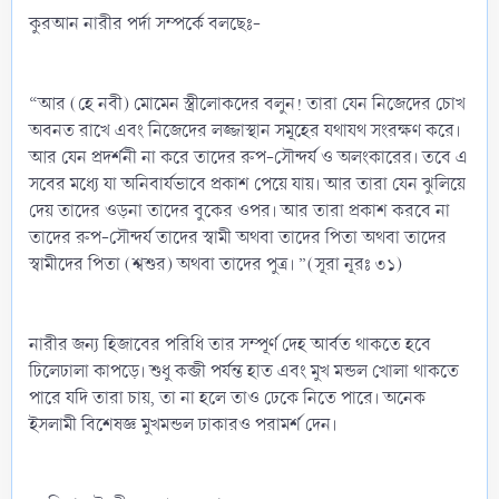
কুরআন নারীর পর্দা সম্পর্কে বলছেঃ-
“আর (হে নবী) মোমেন স্ত্রীলোকদের বলুন! তারা যেন নিজেদের চোখ
অবনত রাখে এবং নিজেদের লজ্জাস্থান সমূহের যথাযথ সংরক্ষণ করে।
আর যেন প্রদর্শনী না করে তাদের রুপ-সৌন্দর্য ও অলংকারের। তবে এ
সবের মধ্যে যা অনিবার্যভাবে প্রকাশ পেয়ে যায়। আর তারা যেন ঝুলিয়ে
দেয় তাদের ওড়না তাদের বুকের ওপর। আর তারা প্রকাশ করবে না
তাদের রুপ-সৌন্দর্য তাদের স্বামী অথবা তাদের পিতা অথবা তাদের
স্বামীদের পিতা (শ্বশুর) অথবা তাদের পুত্র। ”(সূরা নূরঃ ৩১)
নারীর জন্য হিজাবের পরিধি তার সম্পূর্ণ দেহ আর্বত থাকতে হবে
ঢিলেঢালা কাপড়ে। শুধু কব্জী পর্যন্ত হাত এবং মুখ মন্ডল খোলা থাকতে
পারে যদি তারা চায়, তা না হলে তাও ঢেকে নিতে পারে। অনেক
ইসলামী বিশেষজ্ঞ মুখমন্ডল ঢাকারও পরামর্শ দেন।