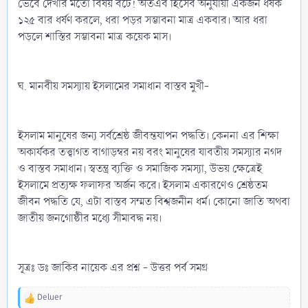
ভেবে দেখার মতো বিষয় বটে! অতএব হিসেব অনুযায়ী একজন ধর্ষক
১২৫ বার ধর্ষণ করলে, ধরা পড়র সম্ভাবনা মাত্র একবার। আর ধরা
পড়লে শাস্তির সম্ভাবনা মাত্র কয়েক মাস।
ঘ. মানবীয় সমস্যায় ইসলামের সমাধান বাস্তব মুখী-
ইসলাম মানুষের জন্য সর্বশ্রেষ্ঠ জীবন্তযাপন পদ্ধতি। কেননা এর শিক্ষা
অকার্যকর তত্ত্বাগত বাগাড়ম্বর নয় বরং মানুষের যাবতীয় সমস্যার নগদ
ও বাস্তব সমাধান। স্বতন্ত্র ব্যক্তি ও সমাজিক সমস্যা, উভয় ক্ষেত্রেই
ইসলামে প্রত্যক্ষ ফলাফর অর্জন করে। ইসলাম একারণেও শ্রেষ্ঠতম
জীবন পদ্ধতি যে, এটা বাস্তব সম্মত বিশ্বজনীন ধর্ম। কোনো জাতি অথবা
জাতীয় জনগোষ্ঠীর মধ্যে সীমাবদ্ধ নয়।
সূত্রঃ ডঃ জাকির নায়েক এর প্রশ্ন - উত্তর পর্ব সমগ্র
Deluer
R