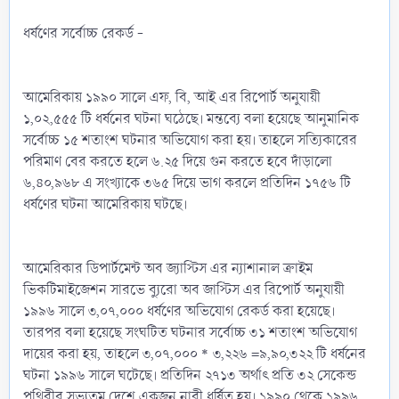
ধর্ষণের সর্বোচ্চ রেকর্ড -
আমেরিকায় ১৯৯০ সালে এফ, বি, আই এর রিপোর্ট অনুযায়ী
১,০২,৫৫৫ টি ধর্ষনের ঘটনা ঘঠেছে। মন্তব্যে বলা হয়েছে আনুমানিক
সর্বোচ্চ ১৫ শতাংশ ঘটনার অভিযোগ করা হয়। তাহলে সত্যিকারের
পরিমাণ বের করতে হলে ৬.২৫ দিয়ে গুন করতে হবে দাঁড়ালো
৬,৪০,৯৬৮ এ সংখ্যাকে ৩৬৫ দিয়ে ভাগ করলে প্রতিদিন ১৭৫৬ টি
ধর্ষণের ঘটনা আমেরিকায় ঘটছে।
আমেরিকার ডিপার্টমেন্ট অব জ্যাস্টিস এর ন্যাশানাল ক্রাইম
ভিকটিমাইজেশন সারভে ব্যুরো অব জাস্টিস এর রিপোর্ট অনুযায়ী
১৯৯৬ সালে ৩,০৭,০০০ ধর্ষণের অভিযোগ রেকর্ড করা হয়েছে।
তারপর বলা হয়েছে সংঘটিত ঘটনার সর্বোচ্চ ৩১ শতাংশ অভিযোগ
দায়ের করা হয়, তাহলে ৩,০৭,০০০ * ৩,২২৬ =৯,৯০,৩২২ টি ধর্ষনের
ঘটনা ১৯৯৬ সালে ঘটেছে। প্রতিদিন ২৭১৩ অর্থাৎ প্রতি ৩২ সেকেন্ড
পৃথিবীর সভ্যতম দেশে একজন নারী ধর্ষিত হয়। ১৯৯০ থেকে ১৯৯৬