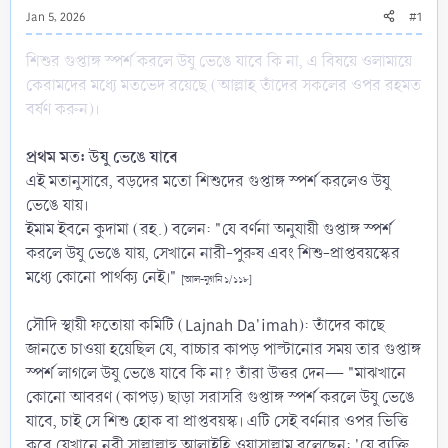
Jan 5, 2026
#1
শিশুর গুপ্তাঙ্গ স্পর্শ করলে উযু ভেঙে যাবে কি না, এ বিষয়ে ওলামায়ে
কেরামদের মধ্যে মতভেদ রয়েছে (আল্লাহ তাঁদের সকলের ওপর রহমত
বর্ষণ করুন)।
প্রথম মত: উযু ভেঙে যাবে
এই মতানুসারে, বড়দের মতো শিশুদের গুপ্তাঙ্গ স্পর্শ করলেও উযু
ভেঙে যায়।
ইমাম ইবনে কুদামা (রহ.) বলেন: "যে বর্ণনা অনুযায়ী গুপ্তাঙ্গ স্পর্শ
করলে উযু ভেঙে যায়, সেখানে নারী-পুরুষ এবং শিশু-প্রাপ্তবয়স্কের
মধ্যে কোনো পার্থক্য নেই।"
[আল-মুগনি ১/১১৮]
সৌদি স্থায়ী ফতোয়া কমিটি (Lajnah Da'imah): তাঁদের কাছে
জানতে চাওয়া হয়েছিল যে, বাচ্চার কাপড় পাল্টানোর সময় তার গুপ্তাঙ্গ
স্পর্শ লাগলে উযু ভেঙে যাবে কি না? তাঁরা উত্তর দেন— "মাঝখানে
কোনো আবরণ (কাপড়) ছাড়া সরাসরি গুপ্তাঙ্গ স্পর্শ করলে উযু ভেঙে
যাবে, চাই সে শিশু হোক বা প্রাপ্তবয়স্ক। এটি সেই বর্ণনার ওপর ভিত্তি
করে যেখানে নবী সাল্লাল্লাহু আলাইহি ওয়াসাল্লাম বলেছেন: 'যে ব্যক্তি