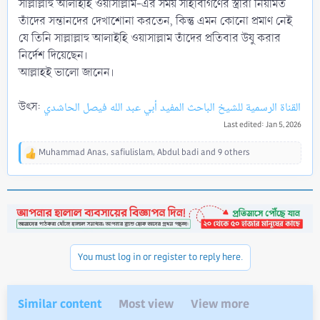
সাল্লাল্লাহু আলাইহি ওয়াসাল্লাম-এর সময় সাহাবীগণের স্ত্রীরা নিয়মিত
তাঁদের সন্তানদের দেখাশোনা করতেন, কিন্তু এমন কোনো প্রমাণ নেই
যে তিনি সাল্লাল্লাহু আলাইহি ওয়াসাল্লাম তাঁদের প্রতিবার উযু করার
নির্দেশ দিয়েছেন।
আল্লাহই ভালো জানেন।
উৎস:
القناة الرسمية للشيخ الباحث المفيد أبي عبد الله فيصل الحاشدي
Last edited:
Jan 5, 2026
Muhammad Anas
,
safiulislam
,
Abdul badi
and 9 others
R
e
a
c
t
i
o
n
You must log in or register to reply here.
s
:
Similar content
Most view
View more