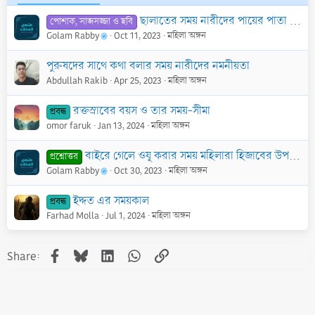
ছালাতের সময় নারীদের পায়ের পাতা ঢেকে রাখা ওয়াজিব কি?
পোশাক, সাজসজ্জা ও ছবি
Golam Rabby
Oct 11, 2023
মহিলা অঙ্গন
পুরুষদের সাথে কথা বলার সময় নারীদের নমনীয়তা
Abdullah Rakib
Apr 25, 2023
মহিলা অঙ্গন
রক্তস্রাবের বয়স ও তার সময়-সীমা
প্রবন্ধ
omor faruk
Jan 13, 2024
মহিলা অঙ্গন
বাইরে গেলে ওযূ করার সময় মহিলারা হিজাবের উপর মাথা মাসাহ করতে পারবে কি?
প্রশ্নোত্তর
Golam Rabby
Oct 30, 2023
মহিলা অঙ্গন
ইদ্দত এর সময়কাল
প্রবন্ধ
Farhad Molla
Jul 1, 2024
মহিলা অঙ্গন
Facebook
Bluesky
LinkedIn
WhatsApp
Link
Share: