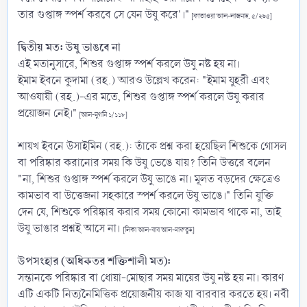
তার গুপ্তাঙ্গ স্পর্শ করবে সে যেন উযু করে'।"
[ফাতাওয়া আল-লাজনাহ, ৫/২৬৫]
দ্বিতীয় মত: উযু ভাঙবে না
এই মতানুসারে, শিশুর গুপ্তাঙ্গ স্পর্শ করলে উযু নষ্ট হয় না।
ইমাম ইবনে কুদামা (রহ.) আরও উল্লেখ করেন: "ইমাম যুহরী এবং
আওযায়ী (রহ.)-এর মতে, শিশুর গুপ্তাঙ্গ স্পর্শ করলে উযু করার
প্রয়োজন নেই।"
[আল-মুগনি ১/১১৮]
শায়খ ইবনে উসাইমিন (রহ.): তাঁকে প্রশ্ন করা হয়েছিল শিশুকে গোসল
বা পরিষ্কার করানোর সময় কি উযু ভেঙে যায়? তিনি উত্তরে বলেন
"না, শিশুর গুপ্তাঙ্গ স্পর্শ করলে উযু ভাঙে না। মূলত বড়দের ক্ষেত্রেও
কামভাব বা উত্তেজনা সহকারে স্পর্শ করলে উযু ভাঙে।" তিনি যুক্তি
দেন যে, শিশুকে পরিষ্কার করার সময় কোনো কামভাব থাকে না, তাই
উযু ভাঙার প্রশ্নই আসে না।
[লিকা আল-বাব আল-মাফতুহ]
উপসংহার (অধিকতর শক্তিশালী মত):
সন্তানকে পরিষ্কার বা ধোয়া-মোছার সময় মায়ের উযু নষ্ট হয় না। কারণ
এটি একটি নিত্যনৈমিত্তিক প্রয়োজনীয় কাজ যা বারবার করতে হয়। নবী