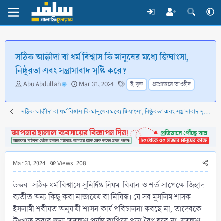
সঠিক আক্বীদা বা ধর্ম বিশ্বাস কি মানুষের মধ্যে জিঘাংসা,
নিষ্ঠুরতা এবং সন্ত্রাসাবাদ সৃষ্টি করে?
T
S
T
Abu Abdullah
Mar 31, 2024
ই-বুক
প্রশ্নোত্তরে তাওহীদ
h
t
a
r
a
g
e
r
s
সঠিক আক্বীদা বা ধর্ম বিশ্বাস কি মানুষের মধ্যে জিঘাংসা, নিষ্ঠুরতা এবং সন্ত্রাসাবাদ সৃষ্টি করে?
a
t
d
d
s
a
t
t
a
e
Mar 31, 2024
Views: 208
r
t
উত্তর: সঠিক ধর্ম বিশ্বাসে সুনির্দিষ্ট নিয়ম-বিধান ও শর্ত সাপেক্ষে জিহাদ
e
r
ব্যতীত অন্য কিছু করা নাজায়েয বা নিষিদ্ধ। যে সব মুসলিম শাসক
ইসলামী শরীয়ত অনুযায়ী শাসন কার্য পরিচালনা করছে না, তাদেরকে
উৎখাত করার জন্য ততক্ষণ পর্যন্ত ঝাপিয়ে পড়া বৈধ হবে না, যতক্ষণ