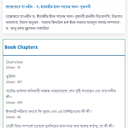
প্রশ্নোত্তরে তাওহীদ - ড. ইবরাহীম ইবন সালেহ আল-খুদ্বায়রী
প্রশ্নোত্তরে তাওহীদ ড. ইবরাহীম ইবন সালেহ আল-খুদ্বায়রী মাননীয় বিচারপতি, উচ্চতর
আদালত, রিয়াদ অনুবাদ : সরদার জিয়াউল হক ইবন সরদার আবদুস সালাম সম্পাদনা :
ড. আবু বকর মুহাম্মাদ যাকারিয়া
Book Chapters
Overview
Views: 1K
ভুমিকা
Views: 477
সর্বোচ্চ মর্যাদার অধিকারী আল্লাহ আমাদেরকে কেন সৃষ্টি করেছেন এবং তার দলীল
কী?
Views: 499
ইসলামী শরীয়ত বলতে কি বুঝায় এবং এর বৈশিষ্ট্যগুলো কী কী?
Views: 4K
চারটি বিষয় সম্পর্কে প্রত্যেক মুসলিমের জ্ঞান লাভ করা অবশ্য কর্তব্য, তা কী কী?