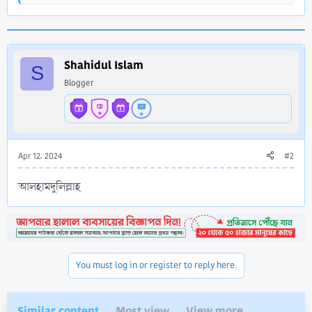
e
a
c
t
i
Shahidul Islam
o
S
n
Blogger
s
:
Apr 12, 2024
#2
আলহামদুলিল্লাহ
You must log in or register to reply here.
Similar content
Most view
View more