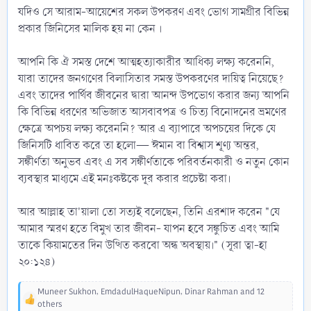
যদিও সে আরাম-আয়েশের সকল উপকরণ এবং ভোগ সামগ্রীর বিভিন্ন
প্রকার জিনিসের মালিক হয় না কেন ।
আপনি কি ঐ সমস্ত দেশে আত্মহত্যাকারীর আধিক্য লক্ষ্য করেননি,
যারা তাদের জনগণের বিলাসিতার সমস্ত উপকরণের দায়িত্ব নিয়েছে?
এবং তাদের পার্থিব জীবনের দ্বারা আনন্দ উপভোগ করার জন্য আপনি
কি বিভিন্ন ধরণের অভিজাত আসবাবপত্র ও চিত্য বিনোদনের ভ্রমণের
ক্ষেত্রে অপচয় লক্ষ্য করেননি? আর এ ব্যাপারে অপচয়ের দিকে যে
জিনিসটি ধাবিত করে তা হলো— ঈমান বা বিশ্বাস শূণ্য অন্তর,
সঙ্কীর্ণতা অনুভব এবং এ সব সঙ্কীর্ণতাকে পরিবর্তনকারী ও নতুন কোন
ব্যবস্থার মাধ্যমে এই মনঃকষ্টকে দূর করার প্রচেষ্টা করা।
আর আল্লাহ তা'য়ালা তো সত্যই বলেছেন, তিনি এরশাদ করেন "যে
আমার স্মরণ হতে বিমুখ তার জীবন- যাপন হবে সঙ্কুচিত এবং আমি
তাকে কিয়ামতের দিন উত্থিত করবো অন্ধ অবস্থায়।" (সূরা ত্বা-হা
২০:১২৪)
Muneer Sukhon
,
EmdadulHaqueNipun
,
Dinar Rahman
and 12
R
others