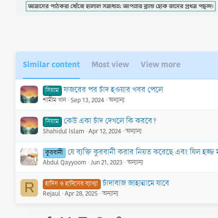
o
n
s
:
Similar content
Most view
View more
ফজরের পর চাঁদ হওয়ার খবর পেলে
সিয়াম
শামীম খান
Sep 13, 2024
অন্যান্য
কেউ একা চাঁদ দেখলে কি করবে?
সিয়াম
Shahidul Islam
Apr 12, 2024
অন্যান্য
যে ব্যক্তি কুরবানী করার নিয়ত করেছে এবং যিল হজ্জ ম
কুরবানী
Abdul Qayyoom
Jun 21, 2023
অন্যান্য
চাঁদাবাজ জাহান্নামে যাবে
হাদিস ও হাদিসের ব্যাখ্যা
R
Rejaul
Apr 28, 2025
অন্যান্য