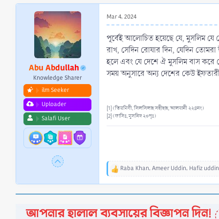
r
t
Mar 4, 2024
e
r
পূর্বেই আলোচিত হয়েছে যে, মুসলিম যে 
রাখ, সেদিন রোযার দিন, যেদিন তোমরা 
হলে এবং যে দেশে ঐ মুসলিম বাস করে স
Abu Abdullah
সময় অনুসারে অন্য দেশের কেউ ইফতারী
Knowledge Sharer
ilm Seeker
Uploader
[1] (তিরমিযী, সিলসিলাহ সহীহাহ, আলবানী ২২৪নং)
[2] (ফাসিঃ, মুসনিদ ২০পৃঃ)
Salafi User
Raba Khan
,
Ameer Uddin
,
Hafiz uddin
R
e
a
c
t
i