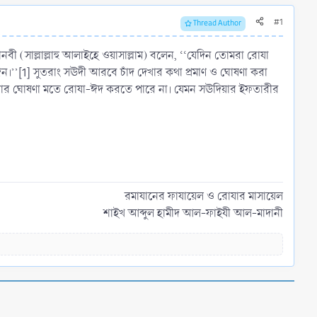
#1
Thread Author
ী (সাল্লাল্লাহু আলাইহে ওয়াসাল্লাম) বলেন, ‘‘যেদিন তোমরা রোযা
।’’[1] সুতরাং সঊদী আরবে চাঁদ দেখার কথা প্রমাণ ও ঘোষণা করা
ঊদিয়ার ঘোষণা মতে রোযা-ঈদ করতে পারে না। যেমন সঊদিয়ার ইফতারীর
রমাযানের ফাযায়েল ও রোযার মাসায়েল
শাইখ আব্দুল হামীদ আল-ফাইযী আল-মাদানী​