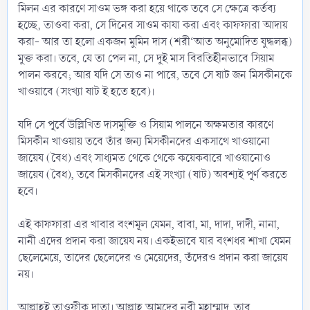
মিলন এর কারণে সাওম ভঙ্গ করা হয়ে থাকে তবে সে ক্ষেত্রে কর্তব্য
হচ্ছে, তাওবা করা, সে দিনের সাওম কাযা করা এবং কাফফারা আদায়
করা- আর তা হলো একজন মুমিন দাস (শরী‘আত অনুমোদিত যুদ্ধলব্ধ)
মুক্ত করা। তবে, যে তা পেল না, সে দুই মাস বিরতিহীনভাবে সিয়াম
পালন করবে; আর যদি সে তাও না পারে, তবে সে ষাট জন মিসকীনকে
খাওয়াবে (সংখ্যা ষাট ই হতে হবে)।
যদি সে পূর্বে উল্লিখিত দাসমুক্তি ও সিয়াম পালনে অক্ষমতার কারণে
মিসকীন খাওয়ায় তবে তাঁর জন্য মিসকীনদের একসাথে খাওয়ানো
জায়েয (বৈধ) এবং সাধ্যমত থেকে থেকে কয়েকবারে খাওয়ানোও
জায়েয (বৈধ), তবে মিসকীনদের এই সংখ্যা (ষাট) অবশ্যই পূর্ণ করতে
হবে।
এই কাফফারা এর খাবার বংশমূল যেমন, বাবা, মা, দাদা, দাদী, নানা,
নানী এদের প্রদান করা জায়েয নয়। একইভাবে যার বংশধর শাখা যেমন
ছেলেমেয়ে, তাদের ছেলেদের ও মেয়েদের, তঁদেরও প্রদান করা জায়েয
নয়।
আল্লাহই তাওফীক দাতা। আল্লাহ আমদের নবী মুহাম্মাদ, তার