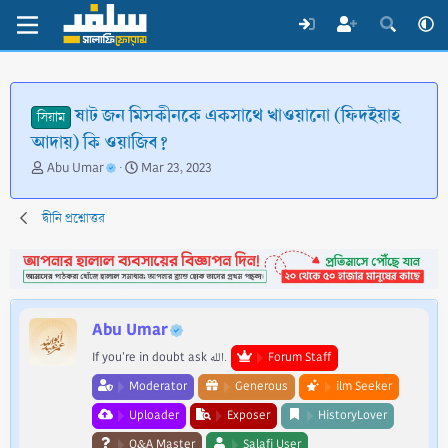
ষাট জন মিসকীনকে একসাথে খাওয়ানো (ফিদইয়াহ
সিয়াম
আদায়) কি ওয়াজিব?
T
S
Abu Umar
Mar 23, 2023
h
t
r
a
দ্বীনি প্রশ্নোত্তর
e
r
a
t
d
d
s
a
t
t
a
e
Abu Umar
r
t
If you're in doubt ask الله.
Forum Staff
e
Moderator
Generous
ilm Seeker
r
Uploader
Exposer
HistoryLover
Q&A Master
Salafi User