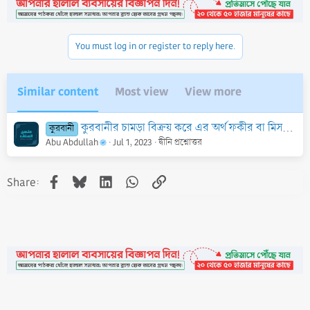
i
o
n
You must log in or register to reply here.
s
:
Similar content
Most view
View more
কুরবানীর চামড়া বিক্রয় করে এর অর্থ ফকীর বা মিসকীনকে দান করা যাবে কি?
কুরবানী
Abu Abdullah
Jul 1, 2023
দ্বীনি প্রশ্নোত্তর
Facebook
Bluesky
LinkedIn
WhatsApp
Link
Share: