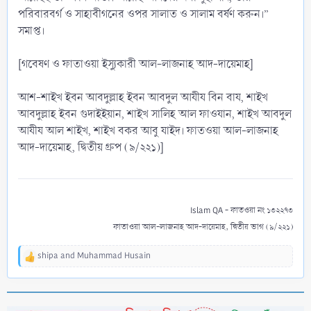
পরিবারবর্গ ও সাহাবীগনের ওপর সালাত ও সালাম বর্ষণ করুন।”
সমাপ্ত।
[গবেষণ ও ফাতাওয়া ইস্যুকারী আল-লাজনাহ আদ-দায়েমাহ]
আশ-শাইখ ইবন আবদুল্লাহ ইবন আবদুল আযীয বিন বায, শাইখ
আবদুল্লাহ ইবন গুদাইইয়ান, শাইখ সালিহ আল ফাওযান, শাইখ আবদুল
আযীয আল শাইখ, শাইখ বকর আবু যাইদ। ফাতওয়া আল-লাজনাহ
আদ-দায়েমাহ, দ্বিতীয় গ্রুপ (৯/২২১)]
Islam QA - ফাতওয়া নং ১৩২২৭৩
ফাতাওয়া আল-লাজনাহ আদ-দায়েমাহ, দ্বিতীয় ভাগ (৯/২২১)
shipa
and
Muhammad Husain
R
e
a
c
t