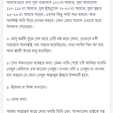
আয়াতগুলো তথা সূরা বাক্বারার ১০২ নং আয়াত, সূরা আরাফের
১১৭-১১৯ নং আয়াত, সূরা ই্‌উনুসের ৭৯-৮২ নং আয়াত, সূরা ত্বহার
৬৫-৬৯ নং আয়াত পড়বে। এরপর কিছু পানি পান করবে। আর
অবশিষ্ট পানি দিয়ে গোসল করবে। কোন কোন সালাফ এভাবে করে
উপকার পেয়েছেন।
৩। জাদু কর্মটি খুঁজে বের করে সেটি নষ্ট করে ফেলা; যেভাবে নবী
সাল্লাল্লাহু আলাইহি ওয়া সাল্লাম করেছিলেন; যখন লাবিদ বিন আ’সাম
আল-ইহুদী তাঁকে যাদু করেছিল।
৪। বৈধ ঔষধগুলো ব্যবহার করা। যেমন খালি পেটে ৭টি আলিয়া বারনি
খেজুর (মদিনার এক জাতের খেজুর) খাওয়া। যদি এ খেজুর না-পাওয়া
যায় তাহলে যে কোন খেজুর আল্লাহ্‌র ইচ্ছায় উপকারী হবে।
৫। হিজামা বা শিঙ্গা লাগানো।
৬। দোয়া করা।
আমরা আল্লাহ্‌র কাছে দোয়া করছি তিনি যেন, আপনাদের ভাইকে সুস্থ