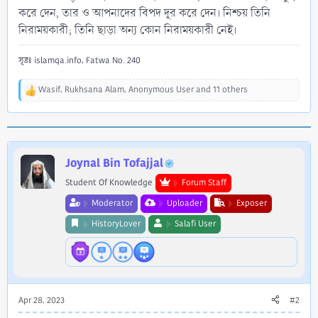
করে দেন, তার ও আপনাদের বিপদ দূর করে দেন। নিশ্চয় তিনি
নিরাময়কারী; তিনি ছাড়া অন্য কোন নিরাময়কারী নেই।
সূত্রঃ islamqa.info, Fatwa No. 240
Wasif
,
Rukhsana Alam
,
Anonymous User
and 11 others
R
e
a
c
t
i
Joynal Bin Tofajjal
o
Student Of Knowledge
Forum Staff
n
s
Moderator
Uploader
Exposer
:
HistoryLover
Salafi User
Apr 28, 2023
#2