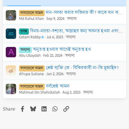
দান-সদকা করার ফজিলত কী? কাকে দান করা যায় এবং দানের পরিমাণ সর্বোচ্চ কত হওয়া কর্তব্য?
ফাযায়েলে আমল
Md Rahul Khan
Sep 9, 2024
অন্যান্য
বিনয়-নম্রতা-বশ্যতা, আল্লাহর জন্য অবনত হওয়া এবং তাঁর নিকট যে উত্তম বিনিময় রয়েছে তার আকাঙ্ক্ষা করা
প্রবন্ধ
Golam Rabby
Jul 6, 2023
অন্যান্য
অনুতপ্ত হওয়ার আগেই অনুতপ্ত হও
অন্যান্য
A
Abu Ubaydah
Feb 22, 2024
অন্যান্য
শ্রেষ্ঠ ব্যক্তি কে : যিকিরকারী না-কি মুজাহিদ?
ফাযায়েলে আমল
Afrupa Sultana
Jan 2, 2026
অন্যান্য
সর্বশ্রেষ্ঠ আমল
ফাযায়েলে আমল
Mahmud ibn Shahidullah
Aug 2, 2023
অন্যান্য
Facebook
Bluesky
LinkedIn
WhatsApp
Link
Share: