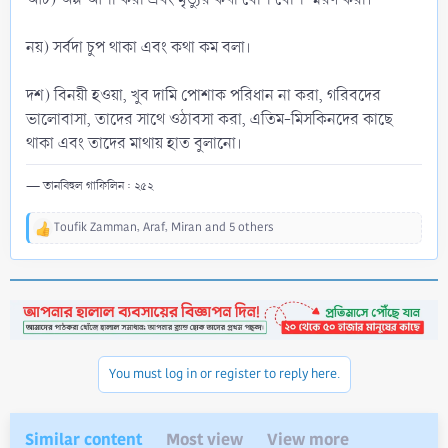
নয়) সর্বদা চুপ থাকা এবং কথা কম বলা।
দশ) বিনয়ী হওয়া, খুব দামি পোশাক পরিধান না করা, গরিবদের
ভালোবাসা, তাদের সাথে ওঠাবসা করা, এতিম-মিসকিনদের কাছে
থাকা এবং তাদের মাথায় হাত বুলানো।
— তানবিহুল গাফিলিন : ২৫২
Toufik Zamman
,
Araf
,
Miran
and 5 others
R
e
a
c
t
i
o
n
You must log in or register to reply here.
s
:
Similar content
Most view
View more