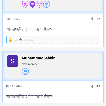
s
:
Jan 7, 2025
#2
আলহামদুলিল্লাহ বারাকাল্লাহু ফিকুম
mahabub rahat
R
e
a
c
MuhammadSabbir
t
i
New member
o
n
s
:
Dec 19, 2025
#3
আলহামদুলিল্লাহ বারাকাল্লাহু ফিকুম