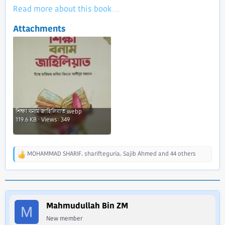
Read more about this book...
Attachments
শিক্ষা বনাম জাহিলিয়াত.webp
119.6 KB · Views: 349
MOHAMMAD SHARIF
,
sharifteguria
,
Sajib Ahmed
and 44 others
R
e
a
c
t
i
Mahmudullah Bin ZM
M
o
New member
n