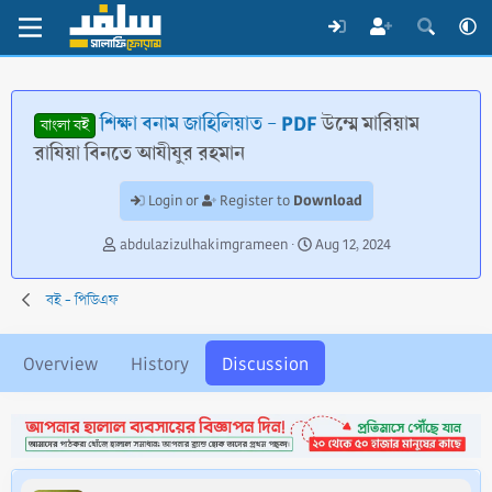
শিক্ষা বনাম জাহিলিয়াত - PDF
উম্মে মারিয়াম
বাংলা বই
রাযিয়া বিনতে আযীযুর রহমান
Download
Login or
Register to
T
S
abdulazizulhakimgrameen
Aug 12, 2024
h
t
r
a
বই - পিডিএফ
e
r
a
t
d
d
Overview
History
Discussion
s
a
t
t
a
e
r
t
e