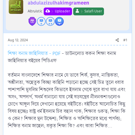
r
abdulazizulhakimgrameen
Altruistic
Uploader
Salafi User
Aug 12, 2024
#1
শিক্ষা বনাম জাহিলিয়াত - PDF
- ডাউনলোড করুন শিক্ষা বনাম
জাহিলিয়াত বইয়ের পিডিএফ
বর্তমান বাংলাদেশে শিক্ষার নামে যে ভাবে শির্ক, কুফর, নাস্তিকতা,
অশ্লীলতা, অহেতুক কিচ্ছা কাহিনি পড়ানো হচ্ছে সেই চিত্র তুলে ধরার
পাশাপাশি মুসলিম শিশুদের কিভাবে ইসলাম থেকে দূরে রাখা যায় এবং
অসৎ, অপদার্থ, অধর্ম বানানো যায় সেই ষড়যন্ত্রের নীলনকশাগুলোও
চোখে আঙ্গুল দিয়ে দেখানো হয়েছে বইটিতে। বইটিতে আলোচিত কিছু
বিষয় হচ্ছেঃ রাষ্ট্র ধর্ম ইসলাম চির বহাল থাক; শিক্ষার গুরুত্ব; শিক্ষা কি
ও কেন? শিক্ষার মূল উদ্দেশ্য; শিক্ষিত ও অশিক্ষিতের মধ্যে পার্থক্য;
শিক্ষিত বনাম জাহেল; প্রকৃত শিক্ষা কি? এবং কারা শিক্ষিত...