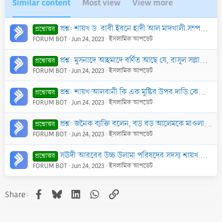
Similar content
Most view
View more
প্রশ্ন: শায়খ ড. রাবী ইবনে হাদী আল মাদখালী সম্পর্কে জানতে চাই। তিনি সালাফী মানহাজ থেকে বের হয়ে গেছেন এমন দাবী কি সঠিক?
প্রশ্নোত্তর
FORUM BOT
Jun 24, 2023
ইসলামিক আপডেট
প্রশ্নোত্তর
FORUM BOT
Jun 24, 2023
ইসলামিক আপডেট
প্রশ্ন: শায়খ আলবানী কি এক মুষ্টির উপর দাড়ি কেটে ফেলা ওয়াজিব বলেছেন? এ বিষয়ে স্পষ্ট জানতে চাই।
প্রশ্নোত্তর
FORUM BOT
Jun 24, 2023
ইসলামিক আপডেট
প্রশ্ন: জনৈক ব্যক্তি বলেন, বড় বড় আলেমকে মাওলানা, হযরত না বলে শায়খ বলতে হবে। তার দাবী কি সঠিক?
প্রশ্নোত্তর
FORUM BOT
Jun 24, 2023
ইসলামিক আপডেট
সঊদী আরবের উচ্চ উলামা পরিষদের সদস্য শায়খ ছালেহ আল-ফাওযান’র বক্তব্য
প্রশ্নোত্তর
FORUM BOT
Jun 24, 2023
ইসলামিক আপডেট
Facebook
Bluesky
LinkedIn
WhatsApp
Link
Share: