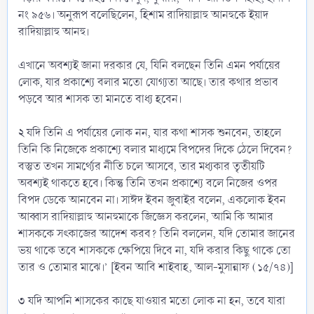
নং ৯৫৬। অনুরূপ বলেছিলেন, হিশাম রাদিয়াল্লাহু আনহুকে ইয়াদ
রাদিয়াল্লাহু আনহু।
এখানে অবশ্যই জানা দরকার যে, যিনি বলছেন তিনি এমন পর্যায়ের
লোক, যার প্রকাশ্যে বলার মতো যোগ্যতা আছে। তার কথার প্রভাব
পড়বে আর শাসক তা মানতে বাধ্য হবেন।
২
যদি তিনি এ পর্যায়ের লোক নন, যার কথা শাসক শুনবেন, তাহলে
তিনি কি নিজেকে প্রকাশ্যে বলার মাধ্যমে বিপদের দিকে ঠেলে দিবেন?
বস্তুত তখন সামর্থ্যের নীতি চলে আসবে, তার মধ্যকার তৃতীয়টি
অবশ্যই থাকতে হবে। কিন্তু তিনি তখন প্রকাশ্যে বলে নিজের ওপর
বিপদ ডেকে আনবেন না। সাঈদ ইবন জুবাইর বলেন, একলোক ইবন
আব্বাস রাদিয়াল্লাহু আনহুমাকে জিজ্ঞেস করলেন, আমি কি আমার
শাসককে সৎকাজের আদেশ করব? তিনি বললেন, যদি তোমার জানের
ভয় থাকে তবে শাসককে ক্ষেপিয়ে দিবে না, যদি করার কিছু থাকে তো
তার ও তোমার মাঝে।’ [ইবন আবি শাইবাহ, আল-মুসান্নাফ (১৫/৭৪)]
৩
যদি আপনি শাসকের কাছে যাওয়ার মতো লোক না হন, তবে যারা