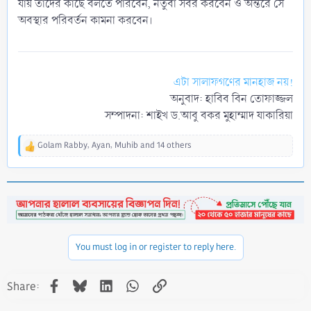
যায় তাদের কাছে বলতে পারবেন, নতুবা সবর করবেন ও অন্তরে সে
অবস্থার পরিবর্তন কামনা করবেন।
এটা সালাফগণের মানহাজ নয়!
অনুবাদ: হাবিব বিন তোফাজ্জল
সম্পাদনা: শাইখ ড.আবু বকর মুহাম্মাদ যাকারিয়া​
Golam Rabby
,
Ayan
,
Muhib
and 14 others
R
e
a
c
t
i
o
n
You must log in or register to reply here.
s
:
Facebook
Bluesky
LinkedIn
WhatsApp
Link
Share: