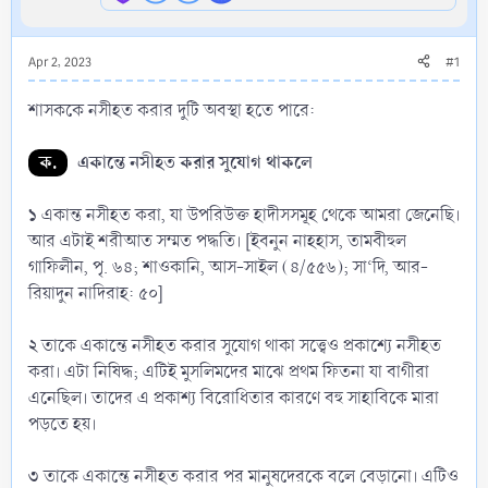
Apr 2, 2023
#1
শাসককে নসীহত করার দুটি অবস্থা হতে পারে:
ক.
একান্তে নসীহত করার সুযোগ থাকলে
১
একান্ত নসীহত করা, যা উপরিউক্ত হাদীসসমূহ থেকে আমরা জেনেছি।
আর এটাই শরীআত সম্মত পদ্ধতি। [ইবনুন নাহহাস, তামবীহুল
গাফিলীন, পৃ. ৬৪; শাওকানি, আস-সাইল (৪/৫৫৬); সা‘দি, আর-
রিয়াদুন নাদিরাহ: ৫০]
২
তাকে একান্তে নসীহত করার সুযোগ থাকা সত্ত্বেও প্রকাশ্যে নসীহত
করা। এটা নিষিদ্ধ; এটিই মুসলিমদের মাঝে প্রথম ফিতনা যা বাগীরা
এনেছিল। তাদের এ প্রকাশ্য বিরোধিতার কারণে বহু সাহাবিকে মারা
পড়তে হয়।
৩
তাকে একান্তে নসীহত করার পর মানুষদেরকে বলে বেড়ানো। এটিও