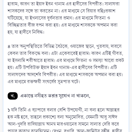
হারাম; কারণ তা ইয়াদ ইবন গানাম এর হাদীসের বিপরীত। সালাফরা
শাসকদের সঙ্গে তা করতেন না। এর মাধ্যমে সে রিয়ার বহিঃপ্রকাশ
ঘটিয়েছে, যা ইখলাসের দুর্বলতার প্রমাণ। এর মাধ্যমে ফিতনা ও
বিচ্ছিন্নতার বীজ বপন করা হয়। এর মাধ্যমে শাসককে অপমান করা
হয়, যা হাদীসে নিষিদ্ধ।
৪
তার অনুপস্থিতিতে বিভিন্ন বৈঠকে, ওয়াজের স্থানে, খুতবায়, দারসে
কেবল তার বিরুদ্ধে বলা। এটা একেবারেই হারাম। কারণ এটিই গীবত,
যা ইসলামি শরীআতে হারাম। এর মাধ্যমে ফিতনা ও সমস্যা আরো প্রকট
হয়। এটি উপরিউক্ত ইয়াদ ইবন গানাম-এর হাদীসের বিপরীত। এটি
সালাফদের আদর্শের বিপরীত। এর মাধ্যমে শাসককে অপমান করা হয়।
এর মাধ্যমে রক্তক্ষয়ী সংঘর্ষের সূত্রপাত ঘটে।
খ.
একান্তে নসীহত করার সুযোগ না থাকলে,
১
যদি তিনি এ ব্যাপারে বলার বেশি উপযোগী, না বলা হলে আল্লাহর
হক নষ্ট হবে, তাহলে প্রকাশ্যে বলা অনুমোদিত, যেমনটি আবু সাঈদ
আল-খুদরি রাদিয়াল্লাহু আনহু মারওয়ানের সামনে সালাত দেরি করে
পড়ার কারণে বলেছিলেন। দেখুন, বুখারি, আল-জামিউস সহীহ, হাদীস