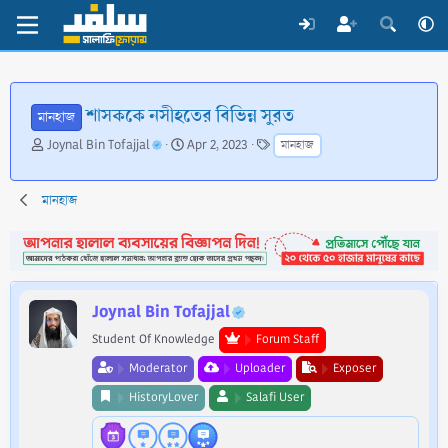
শাসককে নসীহতের বিভিন্ন সুরত
মানহাজ
T
S
T
Joynal Bin Tofajjal
Apr 2, 2023
মানহাজ
h
t
a
r
a
g
e
r
s
মানহাজ
a
t
d
d
s
a
t
t
a
e
Joynal Bin Tofajjal
r
t
Student Of Knowledge
Forum Staff
e
Moderator
Uploader
Exposer
r
HistoryLover
Salafi User