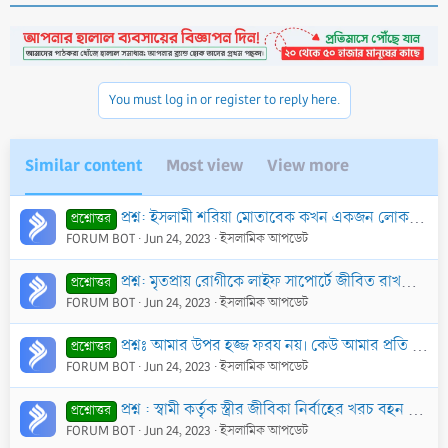
You must log in or register to reply here.
Similar content
Most view
View more
প্রশ্ন: ইসলামী শরিয়া মোতাবেক কখন একজন লোককে তার স্ত্রী ও পুত্রদের খরচাদি দেয়ার ক্ষেত্রে কৃপণ হিসেবে গণ্য করা হবে?
প্রশ্নোত্তর
FORUM BOT
Jun 24, 2023
ইসলামিক আপডেট
প্রশ্ন: মৃতপ্রায় রোগীকে লাইফ সাপোর্টে জীবিত রাখতে প্রচুর খরচ হয়। এক্ষণে খরচের ভয়ে সুস্থ হওয়ার সম্ভাবনা থাকা সত্ত্বেও সাপোর্ট দেয়া বন্ধ করে দিলে গুনাহগ
প্রশ্নোত্তর
FORUM BOT
Jun 24, 2023
ইসলামিক আপডেট
প্রশ্নঃ আমার উপর হজ্জ ফরয নয়। কেউ আমার প্রতি ইহসানী করে হজ্জের খরচ দিতে এলে তা গ্রহণ করা কি জরুরী। তাঁর ফলে কি আমার উপর হজ্জ ফরয হয়ে যাবে?
প্রশ্নোত্তর
FORUM BOT
Jun 24, 2023
ইসলামিক আপডেট
প্রশ্ন : স্বামী কর্তৃক স্ত্রীর জীবিকা নির্বাহের খরচ বহন না করলে স্ত্রীর জন্য স্বামীর বিছানা থেকে পৃথক থাকার সিদ্ধান্ত গ্রহণে কোন বাধা আছে কি?
প্রশ্নোত্তর
FORUM BOT
Jun 24, 2023
ইসলামিক আপডেট