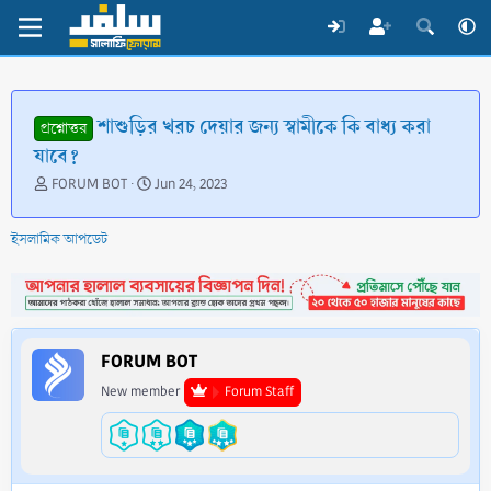
শাশুড়ির খরচ দেয়ার জন্য স্বামীকে কি বাধ্য করা
প্রশ্নোত্তর
যাবে?
T
S
FORUM BOT
Jun 24, 2023
h
t
r
a
ইসলামিক আপডেট
e
r
a
t
d
d
s
a
t
t
a
e
FORUM BOT
r
t
New member
Forum Staff
e
r