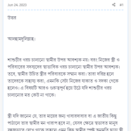
Jun 24, 2023
#1
উত্তর
আলহামদুলিল্লাহ।
শাশুড়ীর খরচ চালানো স্বামীর উপর আবশ্যক নয়। বরং নিজের স্ত্রী ও
পরিবারের সদস্যদের স্বাভাবিক খরচ চালানো স্বামীর উপর আবশ্যক।
তবে, স্বামীর উচিত স্ত্রীর পরিবারকে সম্মান করা। তারা দরিদ্র হলে
তাদেরকে সাহায্য করা; এমনকি সেটা নিজের যাকাত ও সদকা থেকে
হলেও। এ বিষয়টি আরও গুরুত্বপূর্ণ হয়ে উঠে যদি শাশুড়ীর খরচ
চালানোর মত কেউ না থাকে।
স্ত্রী যদি জানেন যে, তার মায়ের জন্য খাবারদাবার বা এ জাতীয় কিছু
পাঠালে তার স্বামীর মন খারাপ হবে না; যেসব ক্ষেত্রে স্বভাবত মানুষ
সহজভাবে দেখে থাকে তাহলে এমন কিছু স্বামীর স্পষ্ট অনুমতি ছাড়া স্ত্রী