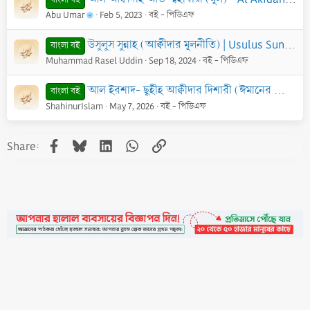
Abu Umar
Feb 5, 2023
বই - পিডিএফ
উসুলুস সুন্নাহ (আক্বীদার মূলনীতি) | Usulus Sunnah - PDF
বাংলা বই
Muhammad Rasel Uddin
Sep 18, 2024
বই - পিডিএফ
আল ইরশাদ- ছ্বহীহ আক্বীদার দিশারী (ঈমানের ব্যাখ্যা) - Al Irshad-Sahih Akidar Dishari - PDF
বাংলা বই
ShahinurIslam
May 7, 2026
বই - পিডিএফ
Facebook
Bluesky
LinkedIn
WhatsApp
Link
Share:
•
Contact
•
FAQs
•
Medals
•
Facebook
•
Terms
•
Privacy