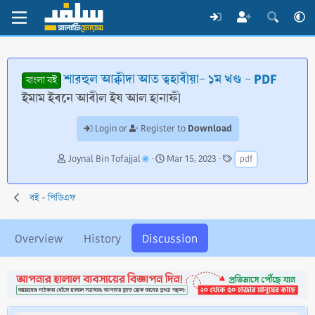
শারহুল আক্বীদা আত ত্বহাবীয়া- ১ম খণ্ড - PDF
বাংলা বই
ইমাম ইবনে আবীল ইয আল হানাফী
Download
Login or
Register to
T
S
T
Joynal Bin Tofajjal
Mar 15, 2023
pdf
h
t
a
r
a
g
e
r
s
বই - পিডিএফ
a
t
d
d
s
a
Overview
History
Discussion
t
t
a
e
r
t
e