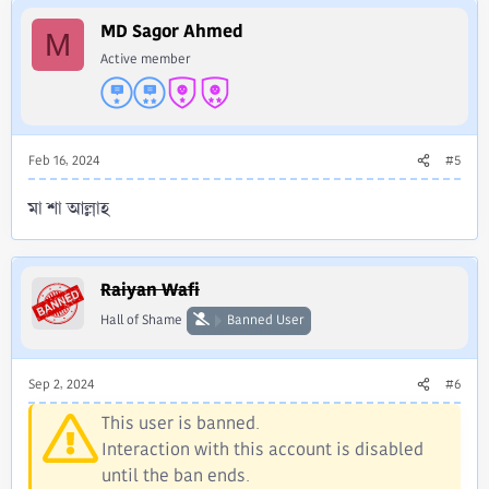
MD Sagor Ahmed
M
Active member
Feb 16, 2024
#5
মা শা আল্লাহ
Raiyan Wafi
Hall of Shame
Banned User
Sep 2, 2024
#6
This user is banned.
Interaction with this account is disabled
until the ban ends.