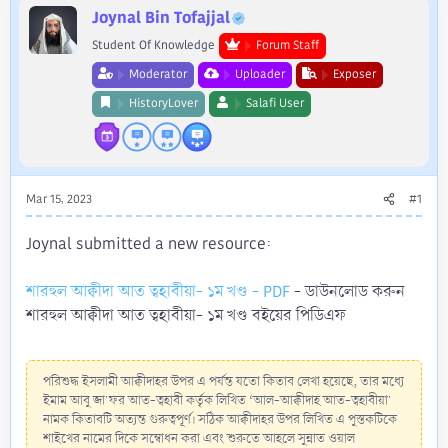
r
Joynal Bin Tofajjal
Student Of Knowledge
Forum Staff
Moderator
Uploader
Exposer
HistoryLover
Salafi User
Mar 15, 2023
#1
Joynal submitted a new resource:
শারহুল আক্বীদা আত ত্বহাবীয়া- ১ম খণ্ড - PDF
- ডাউনলোড করুন
শারহুল আক্বীদা আত ত্বহাবীয়া- ১ম খণ্ড বইয়ের পিডিএফ
পরিশুদ্ধ ইসলামী আক্বীদাহর উপর এ পর্যন্ত যতো কিতাব লেখা হয়েছে, তার মধ্যে
ইমাম আবু জা'ফর আত-ত্বহাবী কর্তৃক লিখিত ‘আল-আক্বীদাহ আত-ত্বহাবীয়া'
নামক কিতাবটি অত্যন্ত গুরুত্বপূর্ণ। সঠিক আক্বীদাহর উপর লিখিত এ পুস্তকটিকে
শাইখের নামের দিকে সম্বোধন করা এবং শুরুতে আহলে সুন্নাত ওয়াল