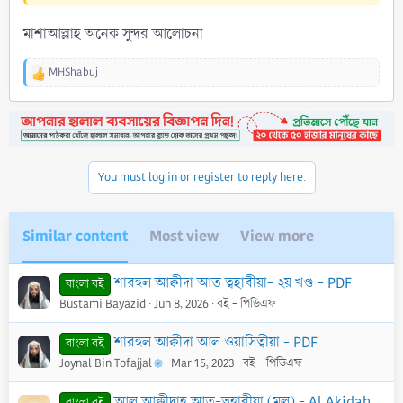
মাশাআল্লাহ অনেক সুন্দর আলোচনা
MHShabuj
R
e
a
c
t
i
o
You must log in or register to reply here.
n
s
:
Similar content
Most view
View more
শারহুল আক্বীদা আত ত্বহাবীয়া- ২য় খণ্ড - PDF
বাংলা বই
Bustami Bayazid
Jun 8, 2026
বই - পিডিএফ
শারহুল আক্বীদা আল ওয়াসিত্বীয়া - PDF
বাংলা বই
Joynal Bin Tofajjal
Mar 15, 2023
বই - পিডিএফ
আল আক্বীদাহ আত-ত্বহাবীয়া (মূল) - Al Akidah At Tohabiyah - PDF
বাংলা বই