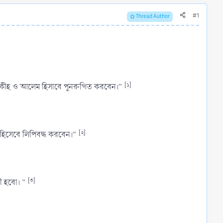
#1
Thread Author
[১]
জন ফকীহ ও আলেম হিসাবে পুনরুত্থিত করবেন।”
[২]
ম হিসেবে লিপিবদ্ধ করবেন।”
[৩]
ারী হবো। ”