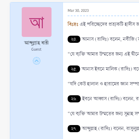
r
t
Mar 30, 2023
আ
e
r
বিঃদ্রঃ
এই পরিচ্ছেদের প্রত্যকটি হাদীস 
২৪.
আনাস (রাদিঃ) বলেন, নবীজি (
আব্দুল্লাহ বারী
Guest
“যে ব্যক্তি আমার উম্মতের জন্য এই দ্
২৫.
আনাস ইবনে মালিক (রাদিঃ) বলেন
“যদি কেউ হালাল ও হারামের জ্ঞান সম্
২৬.
ইবনে আব্বাস (রাদিঃ) বলেন, রাস
“যে ব্যক্তি আমার উম্মতের জন্য সুন্নাহ
২৭.
আব্দুল্লাহ (রাদিঃ) বলেন, রাসূলু