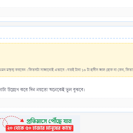
এমন মন্তব্য করবেন । কিতবটা সাজানোই এভাবে । যতই টানা ১০ টা হাদীস জাল হোক না কেন, কি
থাটা উল্ল্যেখ করে দিন নয়তো অনেকেই ভুল বুঝবে।