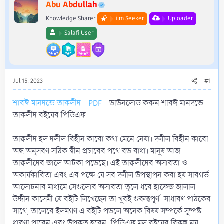
r
Abu Abdullah
Knowledge Sharer
ilm Seeker
Uploader
Salafi User
Jul 15, 2023
#1
শারঈ মানদন্ডে তাকলীদ - PDF
- ডাউনলোড করুন শারঈ মানদন্ডে
তাকলীদ বইয়ের পিডিএফ
তাক্বলীদ হল দলীল বিহীন কারো কথা মেনে নেয়া। দলীল বিহীন কারো
অন্ধ অনুসরণ সঠিক দ্বীন প্রচারের পথে বড় বাধা। মানুষ আজ
তাক্বলীদের জালে আটকা পড়েছে। এই তাক্বলীদের অসারতা ও
অকার্যকারিতা এবং এর পক্ষে যে সব দলীল উপস্থাপন করা হয় সারগর্ভ
আলোচনার মাধ্যমে সেগুলোর অসারতা তুলে ধরে হাফেজ জালাল
উদ্দীন কাসেমী যে বইটি লিখেছেন তা খুবই গুরুত্বপূর্ণ। সাধারণ পাঠকের
সাথে, তালেবে ইলমগণ এ বইটি পড়লে অনেক বিষয় সম্পর্কে সূষ্পষ্ট
ধারণা পাবেন এবং উপকৃত হবেন। পিডিএফ মূল বইয়ের বিকল্প নয়।