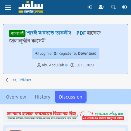
শারঈ মানদন্ডে তাকলীদ - PDF
হাফেজ
বাংলা বই
জালালুদ্দীন কাসেমী
Download
Login or
Register to
T
S
Abu Abdullah
Jul 15, 2023
h
t
r
a
বই - পিডিএফ
e
r
a
t
d
d
Overview
History
Discussion
s
a
t
t
a
e
r
t
e