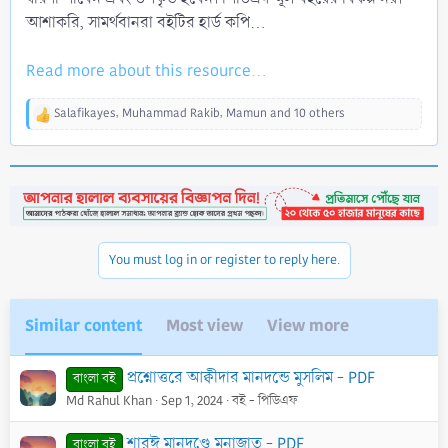
আশাকরি, সামর্থবানরা বইটির হার্ড কপি...
Read more about this resource...
Salafikayes
,
Muhammad Rakib
,
Mamun
and 10 others
R
e
a
c
t
i
o
n
You must log in or register to reply here.
s
:
Similar content
Most view
View more
প্রশ্নোত্তরে আক্বীদার মানদন্ডে মুসলিম - PDF
বাংলা বই
Md Rahul Khan
Sep 1, 2024
বই - পিডিএফ
শারঈ মানদণ্ডে মুনাজাত - PDF
বাংলা বই