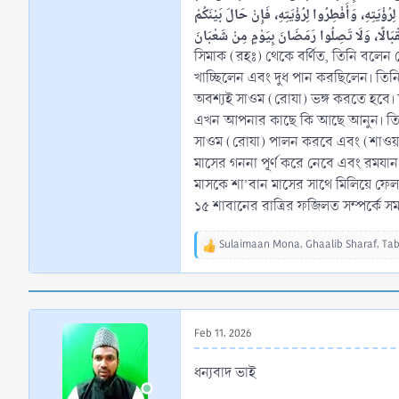
ْيَتِهِ، وَأَفْطِرُوا لِرُؤْيَتِهِ، فَإِنْ حَالَ بَيْنَكُمْ
সিমাক (রহঃ) থেকে বর্ণিত, তিনি বলেন 
খাচ্ছিলেন এবং দুধ পান করছিলেন। ত
অবশ্যই সাওম (রোযা) ভঙ্গ করতে হবে।
এখন আপনার কাছে কি আছে আনুন। তিনি বলল
সাওম (রোযা) পালন করবে এবং (শাওয়াল 
মাসের গননা পূর্ণ করে নেবে এবং রমযান
মাসকে শা’বান মাসের সাথে মিলিয়ে ফেল
১৫ শাবানের রাত্রির ফজিলত সম্পর্কে সম
Sulaimaan Mona
,
Ghaalib Sharaf
,
Ta
R
e
a
c
t
i
Feb 11, 2026
o
n
ধন্যবাদ ভাই
s
: