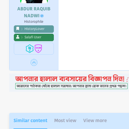
ABDUR RAQUIB
NADWI
Historophile
HistoryLover
Salafi User
Similar content
Most view
View more