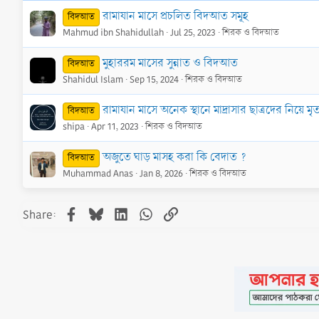
রামাযান মাসে প্রচলিত বিদআত সমূহ
বিদআত
Mahmud ibn Shahidullah
Jul 25, 2023
শিরক ও বিদআত
মুহাররম মাসের সুন্নাত ও বিদআত
বিদআত
Shahidul Islam
Sep 15, 2024
শিরক ও বিদআত
রামাযান মাসে অনেক স্থানে মাদ্রাসার ছাত্রদের নি
বিদআত
shipa
Apr 11, 2023
শিরক ও বিদআত
অজুতে ঘাড় মাসহ করা কি বেদাত ?
বিদআত
Muhammad Anas
Jan 8, 2026
শিরক ও বিদআত
Facebook
Bluesky
LinkedIn
WhatsApp
Link
Share: