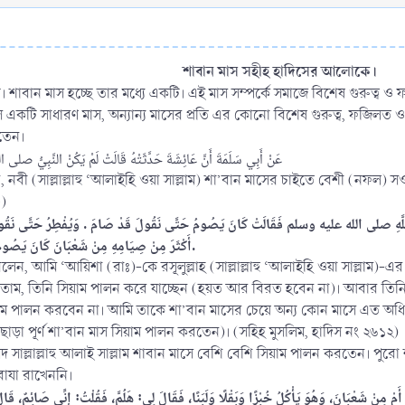
শাবান মাস সহীহ হাদিসের আলোকে।
ি। শাবান মাস হচ্ছে তার মধ্যে একটি। এই মাস সম্পর্কে সমাজে বিশেষ গুরুত্ব 
 একটি সাধারণ মাস, অন্যান্য মাসের প্রতি এর কোনো বিশেষ গুরুত্ব, ফজিলত ও মর্যা
রতেন।
عَنْ أَبِي سَلَمَةَ أَنَّ عَائِشَةَ حَدَّثَتْهُ قَالَتْ لَمْ يَكُنْ النَّبِيُّ 
ন, নবী (সাল্লাল্লাহু ‘আলাইহি ওয়া সাল্লাম) শা’বান মাসের চাইতে বেশী (নফল)
০)
صلى الله عليه وسلم فَقَالَتْ كَانَ يَصُومُ حَتَّى نَقُولَ قَدْ صَامَ ‏.‏ وَيُفْطِرُ حَتَّى نَقُولَ قَدْ 
أَكْثَرَ مِنْ صِيَامِهِ مِنْ شَعْبَانَ كَانَ يَصُومُ شَعْبَانَ كُلَّهُ كَانَ يَصُومُ شَعْبَانَ إِلاَّ قَلِيلاً ‏.
 বলেন, আমি ‘আয়িশা (রাঃ)-কে রসূলুল্লাহ (সাল্লাল্লাহু ‘আলাইহি ওয়া সাল্লাম
তাম, তিনি সিয়াম পালন করে যাচ্ছেন (হয়ত আর বিরত হবেন না)। আবার ত
 পালন করবেন না। আমি তাকে শা’বান মাসের চেয়ে অন্য কোন মাসে এত অধিক 
াড়া পূর্ণ শা’বান মাস সিয়াম পালন করতেন)। (সহিহ মুসলিম, হাদিস নং ২৬১২)
হাম্মদ সাল্লাল্লাহু আলাই সাল্লাম শাবান মাসে বেশি বেশি সিয়াম পালন করতেন।
রোযা রাখেননি।
ْ شَعْبَانَ، وَهُوَ يَأْكُلُ خُبْزًا وَبَقْلًا وَلَبَنًا، فَقَالَ لِي: هَلُمَّ، فَقُلْتُ: إِنِّي صَائِمٌ، قَالَ وَ