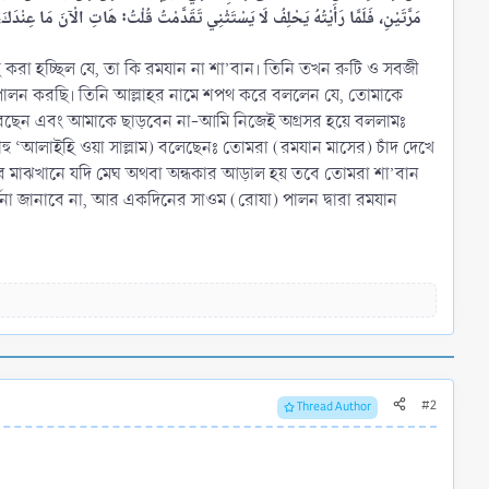
مَرَّتَيْنِ، فَلَمَّا رَأَيْتُهُ يَحْلِفُ لَا يَسْتَثْنِي تَقَدَّمْتُ قُلْتُ: هَاتِ الْآنَ مَا عِنْد
 করা হচ্ছিল যে, তা কি রমযান না শা’বান। তিনি তখন রুটি ও সবজী
ালন করছি। তিনি আল্লাহর নামে শপথ করে বললেন যে, তোমাকে
থ করছেন এবং আমাকে ছাড়বেন না-আমি নিজেই অগ্রসর হয়ে বললামঃ
াহু ‘আলাইহি ওয়া সাল্লাম) বলেছেনঃ তোমরা (রমযান মাসের) চাঁদ দেখে
দের মাঝখানে যদি মেঘ অথবা অন্ধকার আড়াল হয় তবে তোমরা শা’বান
র্ধনা জানাবে না, আর একদিনের সাওম (রোযা) পালন দ্বারা রমযান
#2
Thread Author