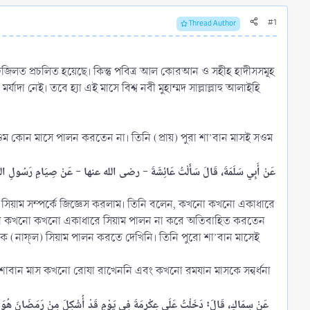
#1
Thread Author
ও ফজিলত প্রচলিত হয়েছে। কিন্তু পবিত্র আল কোরআন ও সহীহ হাদীসসমূহ
দা নেই। তবে হ্যা এই মাসে বিশ্ব নবী মুহাম্মদ সাল্লাল্লাহু আলাইহি
 সওম কোন মাসে পালন করতেন না। তিনি (প্রায়) পুরা শা’বান মাসই সওম
عَنْ أَبِي سَلَمَةَ، قَالَ سَأَلْتُ عَائِشَةَ - رضى الله عنها - عَنْ صِيَامِ رَسُولِ اللَّهِ 
)-এর সিয়াম সম্পর্কে জিজ্ঞেস করলাম। তিনি বলেন, কখনো কখনো একাধারে
িনি কখনো কখনো একাধারে সিয়াম পালন না করে অতিবাহিত করতেন
(নাফ্‌ল) সিয়াম পালন করতে দেখিনি। তিনি পুরো শা’বান মাসেই
 পুরো শাবান মাস কখনো রোযা রাখেননি এবং কখনো রমযান মাসকে সন্বর্ধনা
عَنْ سِمَاكٍ، قَالَ: دَخَلْتُ عَلَى عِكْرِمَةَ فِي يَوْمٍ قَدْ أُشْكِلَ مِنْ رَمَضَانَ هُوَ أَمْ مِن