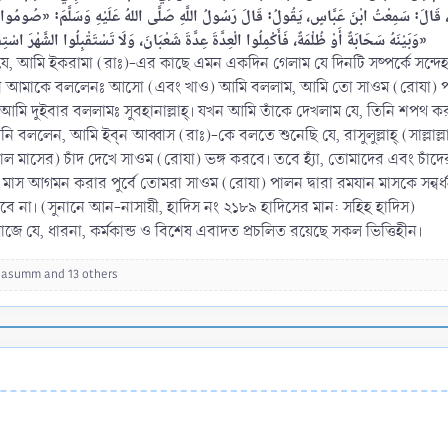
َكَ، قَالَ: سَمِعْتُ ابْنَ عَبَّاسٍ، يَقُولُ: قَالَ رَسُولُ اللَّهِ صَلَّى اللهُ عَلَيْهِ وَسَلَّمَ: «صُومُوا لِرُؤ
وَبَيْنَهُ سَحَابَةٌ أَوْ ظُلْمَةٌ، فَأَكْمِلُوا الْعِدَّةَ عِدَّةَ شَعْبَانَ، وَلَا تَسْتَقْبِلُوا الشَّهْرَ اسْتِقْبَالًا، وَلَا تَصِلُوا رَمَضَانَ بِيَوْمٍ مِنْ شَعْبَانَ»
যে, আমি ইকরামা (রাঃ)-এর কাছে এমন একদিন গেলাম যে দিনটি সষ্পর্কে সন্দেহ
িনি আমাকে বললেনঃ আসো (এবং খাও) আমি বললাম, আমি তো সাওম (রোযা) প
 আমি দুইবার বললামঃ সুবহানাল্লাহ্‌। যখন আমি তাঁকে দেখলাম যে, তিনি শপ
েন, আমি ইব্‌ন আব্বাস (রাঃ)-কে বলতে শুনেছি যে, রাসুলুল্লাহ্‌ (সাল্লাল্ল
মাসের) চাঁদ দেখে সাওম (রোযা) ভঙ্গ করবে। তবে হ্যাঁ, তোমাদের এবং চাঁ
 মাস আগমন করার পুর্বে তোমরা সাওম (রোযা) পালন দ্বারা রমযান মাসকে সন্ব
বে না। (সুনানে আন-নাসায়ী, হাদিস নং ২১৮৯ হাদিসের মান: সহিহ হাদিস)
াজে যে, ধারনা, কর্মকান্ড ও বিশেষ এবাদত প্রচলিত রয়েছে সকল ভিত্তিহীন।
basumm
and 13 others