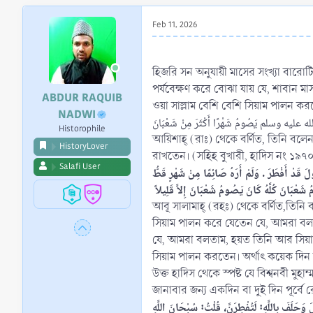
r
t
Feb 11, 2026
e
r
হিজরি সন অনুযায়ী মাসের সংখ্যা বারোট
পর্যবেক্ষণ করে বোঝা যায় যে, শাবান মাস
ABDUR RAQUIB
ওয়া সাল্লাম বেশি বেশি সিয়াম পালন ক
NADWI
صلى الله عليه وسلم يَصُومُ شَهْرًا أَكْثَرَ مِنْ شَعْبَانَ
Historophile
আয়িশাহ্ (রাঃ) থেকে বর্ণিত, তিনি বলে
HistoryLover
রাখতেন। (সহিহ বুখারী, হাদিস নং ১৯৭
Salafi User
أَفْطَرَ ‏.‏ وَلَمْ أَرَهُ صَائِمًا مِنْ شَهْرٍ قَطُّ
আবূ সালামাহ্‌ (রহঃ) থেকে বর্ণিত,তিনি
সিয়াম পালন করে যেতেন যে, আমরা বল
যে, আমরা বলতাম, হয়ত তিনি আর সিয়াম
সিয়াম পালন করতেন। অর্থাৎ কয়েক দিন ছ
উক্ত হাদিস থেকে স্পষ্ট যে বিশ্বনবী মু
জানাবার জন্য একদিন বা দুই দিন পূর্বে 
حَلَفَ بِاللَّهِ: لَتُفْطِرَنَّ، قُلْتُ: سُبْحَانَ اللَّهِ