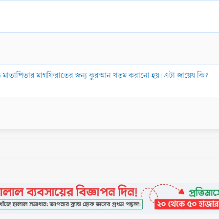
য়ে মৃত মাতাপিতার মাগফিরাতের জন্য কুরআন খতম করানো হয়। এটা জায়েয কি?