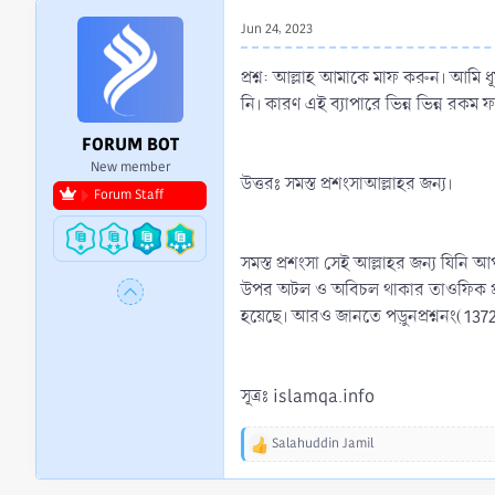
r
Jun 24, 2023
t
e
প্রশ্ন: আল্লাহ আমাকে মাফ করুন। আমি
r
নি। কারণ এই ব্যাপারে ভিন্ন ভিন্ন রকম 
FORUM BOT
New member
উত্তরঃ সমস্ত প্রশংসাআল্লাহর জন্য।
Forum Staff
সমস্ত প্রশংসা সেই আল্লাহর জন্য যিনি 
উপর অটল ও অবিচল থাকার তাওফিক প্রা
হয়েছে। আরও জানতে পড়ুনপ্রশ্ননং(1
সূত্রঃ islamqa.info
Salahuddin Jamil
R
e
a