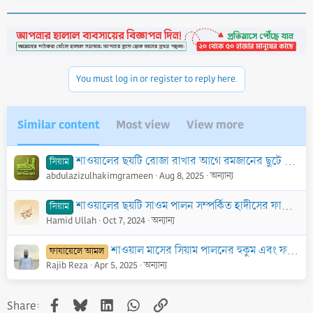
a
c
t
i
o
n
You must log in or register to reply here.
s
:
Similar content
Most view
View more
শাওয়ালের ছয়টি রোজা রাখার আগে রমজানের ছুটে যাওয়া রোজার কাযা করা কি জরুরি?
সিয়াম
abdulazizulhakimgrameen
Aug 8, 2025
অন্যান্য
শাওয়ালের ছয়টি সাওম পালন সম্পর্কিত হাদীসের ফায়েদা
সিয়াম
Hamid Ullah
Oct 7, 2024
অন্যান্য
শাওয়াল মাসের সিয়াম পালনের হুকুম এবং ফজিলত কি? শাওয়াল মাসের ৬টি সিয়াম সম্পর্কে যে বিষয়গুলো আপনার জানা উচিত।
ফাযায়েলে আমল
Rajib Reza
Apr 5, 2025
অন্যান্য
Facebook
Bluesky
LinkedIn
WhatsApp
Link
Share: