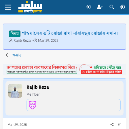
শাওয়ালের ৬টি রোজা রাখা সারাবছর রোজার সমান।
সিয়াম
T
S
Rajib Reza
Mar 29, 2025
h
t
r
a
অন্যান্য
e
r
a
t
d
d
s
a
t
t
a
e
Rajib Reza
r
Member
t
e
r
Mar 29, 2025
#1