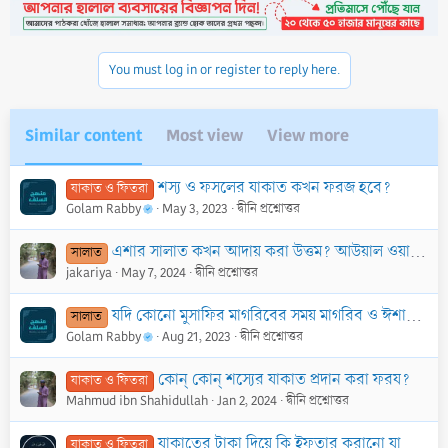
t
i
o
n
You must log in or register to reply here.
s
:
Similar content
Most view
View more
শস্য ও ফসলের যাকাত কখন ফরজ হবে?
যাকাত ও ফিতরা
Golam Rabby
May 3, 2023
দ্বীনি প্রশ্নোত্তর
এশার সালাত কখন আদায় করা উত্তম? আউয়াল ওয়াক্তে, না-কি দেরিতে?
সালাত
jakariya
May 7, 2024
দ্বীনি প্রশ্নোত্তর
যদি কোনো মুসাফির মাগরিবের সময় মাগরিব ও ঈশার সালাতকে জমা করে তথা একত্রে পড়ে, তাহলে বিতর সালাত কখন পড়বে?
সালাত
Golam Rabby
Aug 21, 2023
দ্বীনি প্রশ্নোত্তর
কোন্ কোন্ শস্যের যাকাত প্রদান করা ফরয?
যাকাত ও ফিতরা
Mahmud ibn Shahidullah
Jan 2, 2024
দ্বীনি প্রশ্নোত্তর
যাকাতের টাকা দিয়ে কি ইফতার করানো যাবে বা কোন কিছু কিনে দেওয়া যাবে?
যাকাত ও ফিতরা