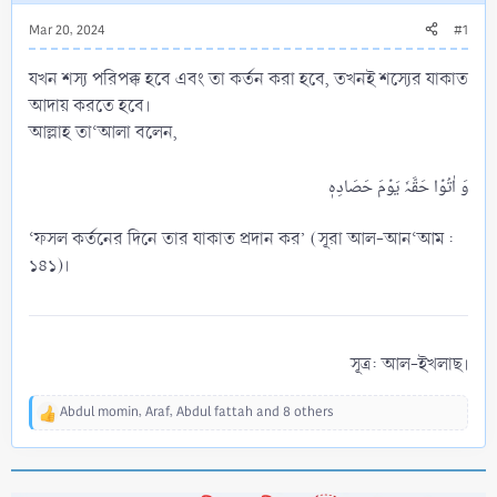
Mar 20, 2024
#1
যখন শস্য পরিপক্ক হবে এবং তা কর্তন করা হবে, তখনই শস্যের যাকাত
আদায় করতে হবে।
আল্লাহ তা‘আলা বলেন,
‘ফসল কর্তনের দিনে তার যাকাত প্রদান কর’ (সূরা আল-আন‘আম :
১৪১)।
সূত্র: আল-ইখলাছ।​
Abdul momin
,
Araf
,
Abdul fattah
and 8 others
R
e
a
c