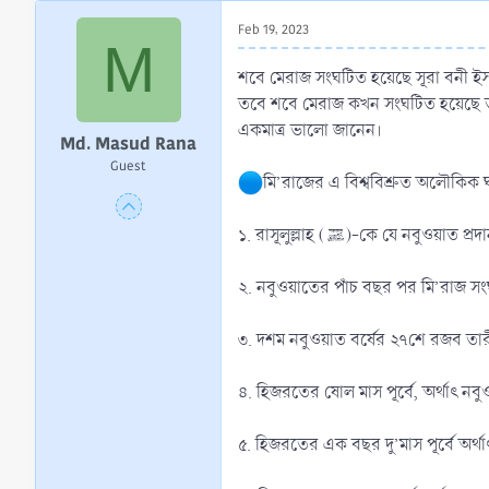
r
Feb 19, 2023
t
M
e
শবে মেরাজ সংঘটিত হয়েছে সূরা বনী ইসর
r
তবে শবে মেরাজ কখন সংঘটিত হয়েছে তা ক
একমাত্র ভালো জানেন।
Md. Masud Rana
Guest
মি’রাজের এ বিশ্ববিশ্রুত অলৌকিক 
১. রাসূলুল্লাহ (ﷺ)-কে য
২. নবুওয়াতের পাঁচ বছর পর মি’রাজ সং
৩. দশম নবুওয়াত বর্ষের ২৭শে রজব তার
৪. হিজরতের ষোল মাস পূর্বে, অর্থাৎ নবু
৫. হিজরতের এক বছর দু’মাস পূর্বে অর্থা