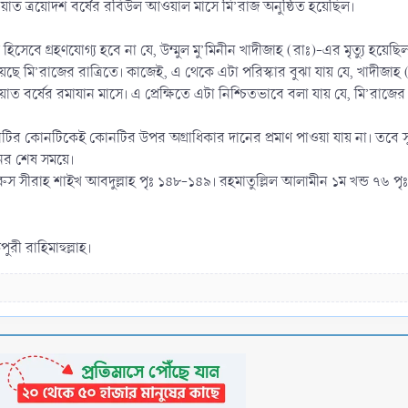
ওয়াত ত্রয়োদশ বর্ষের রবিউল আওয়াল মাসে মি’রাজ অনুষ্ঠিত হয়েছিল।
 হিসেবে গ্রহণযোগ্য হবে না যে, উম্মুল মু’মিনীন খাদীজাহ (রাঃ)-এর মৃত্যু হয়েছ
ে মি’রাজের রাত্রিতে। কাজেই, এ থেকে এটা পরিস্কার বুঝা যায় যে, খাদীজাহ (র
ওয়াত বর্ষের রমাযান মাসে। এ প্রেক্ষিতে এটা নিশ্চিতভাবে বলা যায় যে, মি’রাজের ঘ
ির কোনটিকেই কোনটির উপর অগ্রাধিকার দানের প্রমাণ পাওয়া যায় না। তবে সূর
মক্কা জীবনের শেষ সময়ে।
রুস সীরাহ শাইখ আবদুল্লাহ পৃঃ ১৪৮-১৪৯। রহমাতুল্লিল আলামীন ১ম খন্ড ৭৬ পৃঃ
ী রাহিমাহুল্লাহ।