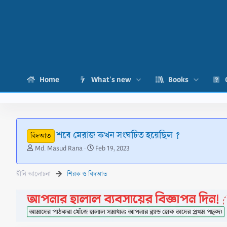
Home
What's new
Books
শবে মেরাজ কখন সংঘটিত হয়েছিল ?
বিদআত
T
S
Md. Masud Rana
Feb 19, 2023
h
t
r
a
দ্বীনি আলোচনা
শিরক ও বিদআত
e
r
a
t
d
d
s
a
t
t
a
e