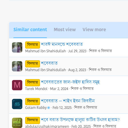
n
s
:
Similar content
Most view
View more
শারঈ মানদন্ডে শবেবরাত
বিদআত
Mahmud ibn Shahidullah
Jul 29, 2023
শিরক ও বিদআত
শবেবরাত
বিদআত
Mahmud ibn Shahidullah
Aug 2, 2023
শিরক ও বিদআত
শবেবরাতের জাল-জইফ হাদিস সমূহ
বিদআত
M
Tarek Mondol
Mar 2, 2024
শিরক ও বিদআত
শবেবরাত – শাইখ ইবন জিবরীন
বিদআত
Golam Rabby
Feb 12, 2025
শিরক ও বিদআত
শবে বরাত উপলক্ষে হালুয়া রুটির উৎসব হারাম?
বিদআত
abdulazizulhakimgrameen
Feb 20, 2025
শিরক ও বিদআত