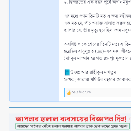
৬. হিজরতের এক বছর পূর্বে অর্থাৎ নবু
এর মধ্যে প্রথম তিনটি মত এ জন্য সহীহুল
এক মত যে, পাঁচ ওয়াক্ত সালাত ফরজ হয়েছ
ব্যাপার যে, তাঁর মৃত্যু হয়েছিল দশম নবু
অবশিষ্ট থাকে শেষের তিনটি মত। এ তিনট
হয়েছিল রাসূলুল্লাহ (ﷺ)-এর 
(যা’দুল মা’আদ ২য় খন্ড ৪৯ পৃঃ মুকতাসা
উৎসঃ আর রাহীকুল মাখতুম
লেখক; আল্লামা সফিউর রহমান মোবারকপুর
SalafiForum
R
e
a
c
t
i
o