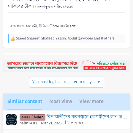
শাকিরের টীকা।
(মিশকাতুল মাসাবীহ, ১/১১০)
- ফাতাওয়ায়ে আলবানী; বিলিভার্স ভিশন পাবলিকেশন্স
Saeed Shareef
,
Shafeeq Yassin
,
Abdul Qayyoom
and 8 others
R
e
a
c
t
i
o
n
You must log in or register to reply here.
s
:
Similar content
Most view
View more
বিদ‘আতীদের কবরস্থানে হকপন্থীদের লাশ দাফন করার শারঈ বিধান কি?
কবর ও কিয়ামত
naim14300
Mar 21, 2023
দ্বীনি প্রশ্নোত্তর