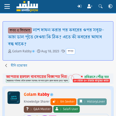
লাশ দাফন করার পর কবরের ওপর সবুজ-
কবর ও কিয়ামত
কাচা ডাল পুঁতে দেওয়া কি ঠিক? এতে কী কবরের আযাব
বন্ধ থাকে?
T
S
T
Golam Rabby
Aug 18, 2023
কবর
h
t
a
r
a
g
e
r
s
দ্বীনি প্রশ্নোত্তর
a
t
d
d
s
a
t
t
a
e
Golam Rabby
r
t
Knowledge Sharer
ilm Seeker
HistoryLover
e
Q&A Master
Salafi User
r