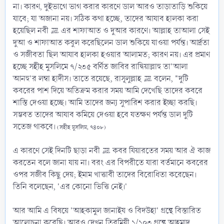
না। কারণ, দুইভাগে ভাগ করার কারণে ডাল আরও তাড়াতাড়ি শুকিয়ে
যাবে; যা অজানা নয়। সঠিক কথা হচ্ছে, তাদের আযাব হালকা করা
হয়েছিল নবী ﷺ এর শাফাআত ও দুআর কারণে। আল্লাহ তাআলা সেই
দুআ ও শাফাআত কবুল করেছিলেন ডাল শুকিয়ে যাওয়া পর্যন্ত। আর্দ্রতা
ও সজীবতা ছিল আযাব হালকা হওয়ার আলামত; কারণ নয়। এর প্রমাণ
হচ্ছে সহীহ মুসলিমে ৭/২৩৫ বর্ণিত জাবির রাদ্বিয়াল্লাহু তা'আলা
আনহু'র লম্বা হাদীস। তাতে রয়েছে, রাসূলুল্লাহ ﷺ বলেন, "দুটি
কবরের পাশ দিয়ে অতিক্রম করার সময় আমি দেখেছি তাদের কবরে
শাস্তি দেওয়া হচ্ছে। আমি তাদের জন্য সুপারিশ করার ইচ্ছা করছি।
সম্ভবত তাদের আযাব কমিয়ে দেওয়া হবে যতক্ষণ পর্যন্ত ডাল দুটি
সতেজ থাকবে।
(সহীহ মুসলিম, ৭৪০৮)
এ কারণে সেই দিনটি ছাড়া নবী ﷺ কবর যিয়ারতের সময় আর ঐ কাজ
করতেন বলে জানা যায় না। বরং এর বিপরীতে যারা বর্তমানে কবরের
ওপর সজীব কিছু দেয়; ইমাম খাত্তাবী তাদের বিরোধিতা করেছেন।
তিনি বলেছেন, 'এর কোনো ভিত্তি নেই।'
আর আমি এ বিষয়ে 'আহকামুল জানাইয ও বিদউহা' গ্রন্থে বিস্তারিত
আলোচনা করেছি। আরও দেখুন তিরমিযী ১/১০৩ গ্রন্থে আহমাদ