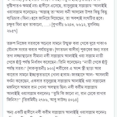
দৃষ্টিপাতও ক্ষমার্হ নয়। হাদীসে এসেছে, রাসূলুল্লাহ সাল্লাল্লাহু ‘আলাইহি
ওয়াসাল্লাম বলেছেনঃ ‘আল্লাহ্‌ তা‘আলা বনী আদমের উপর কিছু কিছু
ব্যভিচার (যিনা) হবে জানিয়ে দিয়েছেন, তা অবশ্যই সংঘটিত হবে।
চক্ষুর যিনা হল তাকানো, ....। [বুখারীঃ ৬২৪৩, ৬৬১২, মুসলিমঃ
২৬৫৭]
তদ্রুপ নিজের সতরকে অন্যের সামনে উন্মুক্ত করা থেকে দূরে থাকাও
যৌনাঙ্গ সংযত করার পর্যায়ভুক্ত। [ফাতহুল কাদীর] পুরুষের জন্য সতর
তথা লজ্জাস্থানের সীমানা নবী সাল্লাল্লাহু আলাইহি ওয়া সাল্লাম নাভী
থেকে হাঁটু পর্যন্ত নির্ধারণ করেছেন। তিনি বলেছেনঃ “নাভী থেকে হাঁটু
পর্যন্ত সতর।” [দারুকুতনীঃ ৯০২] শরীরের এ অংশ স্ত্রী ছাড়া আর
কারোর সামনে ইচ্ছাকৃতভাবে খোলা হারাম। জারহাদে আল- আসলামী
বৰ্ণনা করেছেন, একবার রসূলুল্লাহ সাল্লাল্লাহু আলাইহি ওয়া সাল্লামের
মজলিসে আমার রান খোলা অবস্থায় ছিল। নবী করীম সাল্লাল্লাহু
আলাইহি ওয়াসাল্লাম বললেনঃ “তুমি কি জানো না, রান ঢেকে রাখার
জিনিস?” [তিরমিযীঃ ২৭৯৬, আবু দাউদঃ ৪০১৪]
অন্য একটি হাদীসে নবী করীম সাল্লাল্লাহু আলাইহি ওয়াসাল্লাম বলেনঃ