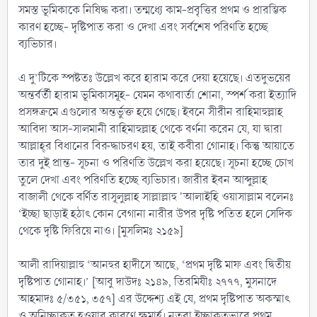
সমস্ত ভূমিকাকে নিষিদ্ধ করা। তন্মধ্যে কাম-প্রবৃত্তির প্রথম ও প্রারম্ভিক
কারণ হচ্ছে- দৃষ্টিপাত করা ও দেখা এবং সর্বশেষ পরিণতি হচ্ছে
ব্যভিচার।
এ দু’টিকে স্পষ্টতঃ উল্লেখ করে হারাম করে দেয়া হয়েছে। এতদুভয়ের
অন্তর্বর্তী হারাম ভূমিকাসমূহ- যেমন কথাবার্তা শোনা, স্পর্শ করা ইত্যাদি
প্রসঙ্গক্রমে এগুলোর অন্তর্ভুক্ত হয়ে গেছে। ইবনে সীরীন রাহিমাহুল্লাহ
আবিদা আস-সালমানী রাহিমাহুল্লাহ থেকে বর্ণনা করেন যে, যা দ্বারা
আল্লাহ্‌র বিধানের বিরুদ্ধাচরণ হয়, তাই কবীরা গোনাহ। কিন্তু আয়াতে
তার দুই প্রান্ত- সূচনা ও পরিণতি উল্লেখ করা হয়েছে। সূচনা হচ্ছে চোখ
তুলে দেখা এবং পরিণতি হচ্ছে ব্যভিচার। জারীর ইবন আব্দুল্লাহ
বাজালী থেকে বর্ণিত রাসূলুল্লাহ সাল্লাল্লাহু 'আলাইহি ওয়াসাল্লাম বলেনঃ
‘ইচ্ছা ছাড়াই হঠাৎ কোন বেগানা নারীর উপর দৃষ্টি পতিত হলে সেদিক
থেকে দৃষ্টি ফিরিয়ে নাও। [মুসলিমঃ ২১৫৯]
আলী রাদিয়াল্লাহু ‘আনহুর হাদীসে আছে, ‘প্রথম দৃষ্টি মাফ এবং দ্বিতীয়
দৃষ্টিপাত গোনাহ।’ [আবু দাউদঃ ২১৪৯, তিরমিযীঃ ২৭৭৭, মুসনাদে
আহমাদঃ ৫/৩৫১, ৩৫৭] এর উদ্দেশ্য এই যে, প্রথম দৃষ্টিপাত অকস্মাৎ
ও অনিচ্ছাকৃত হওয়ার কারণে ক্ষমার্হ। নতুবা ইচ্ছাকৃতভাবে প্রথম