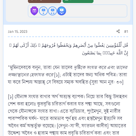
Jan 15, 2023
#1
قُل لِّلْمُؤْمِنِينَ يَغُضُّوا مِنْ أَبْصٰرِهِمْ وَيَحْفَظُوا فُرُوجَهُمْ ۚ ذٰلِكَ أَزْكٰى لَهُمْ ۗ
إِنَّ اللَّهَ خَبِيرٌۢ بِمَا يَصْنَعُونَ
"মুমিনদেরকে বলুন, তারা যেন তাদের
দৃষ্টিকে সংযত করে এবং তাদের
লজ্জাস্থানের হেফাযত করে
[১]; এটাই তাদের জন্য অধিক পবিত্র। তারা
যা করে নিশ্চয় আল্লাহ্‌ সে বিষয়ে সম্যক অবহিত।[সুরা আন নুর: ৩০]
[১] যৌনাঙ্গ সংযত রাখার অর্থ অত্যন্ত ব্যাপক। নিম্নে তার কিছু উদাহরণ
পেশ করা হলোঃ কুপ্রবৃত্তি চরিতাৰ্থ করার যত পন্থা আছে, সবগুলো
থেকে যৌনাঙ্গকে সংযত রাখা। এতে ব্যভিচার, পুংমৈথুন, দুই নারীর
পারস্পরিক ঘর্ষণ- যাতে কামভাব পূর্ণ হয় এবং হস্তমৈথুন ইত্যাদি সব
অবৈধ কৰ্ম অন্তর্ভুক্ত রয়েছে। [দেখুন-সা‘দী, ফাতহুল কাদীর] আয়াতের
উদ্দেশ্য অবৈধ ও হারাম পন্থায় কাম প্রবৃত্তি চরিতাৰ্থ করা এবং তার