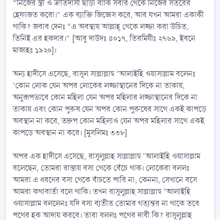
“নিজের স্ত্রী ও ক্রীতদাসী ছাড়া বাকি সবার থেকে নিজের সতরের
হেফাজত করো।” এক ব্যাক্তি জিজ্ঞেস করে, আর যখন আমরা একাকী
থাকি? জবাব দেনঃ “এ অবস্থায় আল্লাহ্‌ থেকে লজ্জা করা উচিত,
তিনিই এর হকদার।” [আবু দাউদঃ ৪০১৭, তিরমিযীঃ ২৭৬৯, ইবনে
মাজাহঃ ১৯২০]।
অন্য হাদীসে এসেছে, রাসূল সাল্লাল্লাহু ‘আলাইহি ওয়াসাল্লাম বলেনঃ
‘কোন লোক যেন অপর লোকের লজ্জাস্থানের দিকে না তাকায়,
অনুরূপভাবে কোন মহিলা যেন অপর মহিলার লজ্জাস্থানের দিকে না
তাকায় এবং কোন পুরুষ যেন অপর কোন পুরুষের সাথে একই কাপড়ে
অবস্থান না করে, তদ্রুপ কোন মহিলাও যেন অপর মহিলার সাথে একই
কাপড়ে অবস্থান না করে। [মুসলিমঃ ৩৩৮]
অপর এক হাদীসে এসেছে, রাসূলুল্লাহ সাল্লাল্লাহু 'আলাইহি ওয়াসাল্লাম
বলেছেন, তোমরা রাস্তায় বসা থেকে বেঁচে থাক। লোকেরা বললঃ
আমরা এ ধরণের বসা থেকে বাঁচতে পারি না; কেননা, সেখানে বসে
আমরা কথাবার্তা বলে থাকি। তখন রাসূলুল্লাহ সাল্লাল্লাহু ‘আলাইহি
ওয়াসাল্লাম বললেনঃ যদি বসা ব্যতীত তোমার গত্যন্তর না থাকে তবে
পথের হক আদায় করবে। তারা বললঃ পথের দাবী কি? রাসূলুল্লাহ