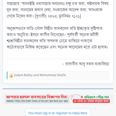
সাল্লাল্লাহু ‘আলাইহি ওয়াসাল্লাম বললেনঃ চক্ষু নত করা, কষ্টদায়ক বিষয়
দূর করা, সালামের জবাব দেয়া, সৎকাজের আদেশ করা, অসৎকাজ
থেকে নিষেধ করা। [বুখারীঃ ২৪৬৫, মুসলিমঃ ২১২১]
অনুরূপভাবে দাড়ি-গোঁফ বিহীন বালকদের প্রতি ইচ্ছাকৃত দৃষ্টিপাত
করাও অনুচিত। ইবনে কাসীর লিখেছেন- পূর্ববর্তী অনেক মনীষী
শ্মশ্রুবিহীন বালকদের প্রতি অপলক নেত্ৰে তাকিয়ে থাকাকে
কঠোরভাবে নিষিদ্ধ করেছেন এবং অনেক আলেমের মতে এটা হারাম।
- তাফসীর আবু বকর যাকারিয়্যা​
Golam Rabby
and
Mohammad Shafin
R
e
a
c
t
i
o
n
You must log in or register to reply here.
s