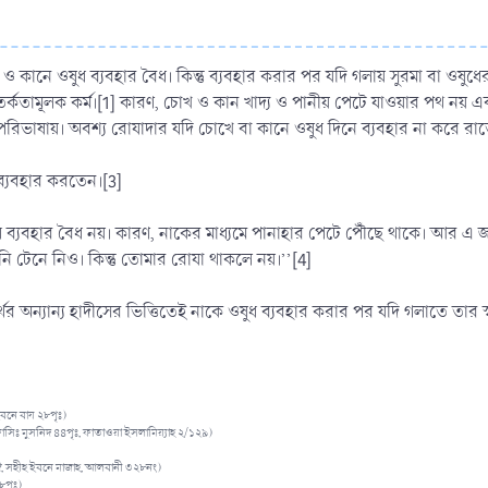
 কানে ওষুধ ব্যবহার বৈধ। কিন্তু ব্যবহার করার পর যদি গলায় সুরমা বা ওষুধে
তর্কতামূলক কর্ম।[1] কারণ, চোখ ও কান খাদ্য ও পানীয় পেটে যাওয়ার পথ নয় এ
রিভাষায়। অবশ্য রোযাদার যদি চোখে বা কানে ওষুধ দিনে ব্যবহার না করে রাতে
 ব্যবহার করতেন।[3]
ুধ ব্যবহার বৈধ নয়। কারণ, নাকের মাধ্যমে পানাহার পেটে পৌঁছে থাকে। আর এ জন্
নি টেনে নিও। কিন্তু তোমার রোযা থাকলে নয়।’’[4]
্থের অন্যান্য হাদীসের ভিত্তিতেই নাকে ওষুধ ব্যবহার করার পর যদি গলাতে তার 
 ইবনে বায ২৮পৃঃ)
ফাসিঃ মুসনিদ ৪৪পৃঃ, ফাতাওয়া ইসলামিয়্যাহ ২/১২৯)
াঈ, সহীহ ইবনে মাজাহ, আলবানী ৩২৮নং)
৮পৃঃ)