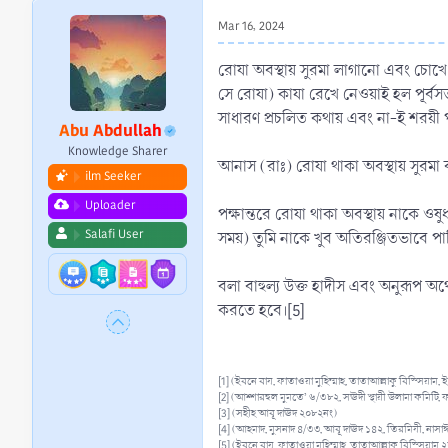
r
Mar 16, 2024
t
e
রোযা অবস্থায় সুরমা লাগানো এবং চোখে ও
r
সে রোযা) কাযা রেখে নেওয়াই হল পূর্বস
সাধারণ প্রচলিত কথায় এবং না-ই শরয়ী প
Abu Abdullah
Knowledge Sharer
আনাস (রাঃ) রোযা থাকা অবস্থায় সুরমা
ilm Seeker
Uploader
পক্ষান্তরে রোযা থাকা অবস্থায় নাকে ওষ
Salafi User
সময়) তুমি নাকে খুব অতিরঞ্জিতভাবে পা
বলা বাহুল্য উক্ত হাদীস এবং অনুরূপ অর
করতে হবে।[5]
[1] (ইবনে বায, ফাতাওয়া মুহিম্মাহ, তাতাআল্লাকু বিস্সিয়াম,
[2] (আশ্শারহুল মুমতে’ ৬/৩৮২, সঊদী স্থায়ী উলামা কমিটি, 
[3] (সহীহ আবূ দাঊদ ২০৮২নং)
[4] (আহমাদ, মুসনাদ ৪/৩৩, আবূ দাঊদ ১৪২, তিরমিযী, নাস
[5] (ইবনে বায, ফাতাওয়া মুহিম্মাহ, তাতাআল্লাকু বিস্সিয়াম ২