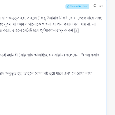
#1
Thread Author
র স্বাদ অনুভূত হয়, তাহলে (কিছু উলামার নিকট রোযা ভেঙ্গে যাবে এবং
বং সুরমা বা ওষুধ লাগানোকে খাওয়া বা পান করাও বলা যায় না; না
 করে, তাহলে সেটাই হবে পূর্বসাবধানতামূলক কর্ম।[2]
যই মহানবী (সাল্লাল্লাহু আলাইহে ওয়াসাল্লাম) বলেছেন, ‘‘(ওযূ করার
স্বাদ অনুভূত হয়, তাহলে রোযা নষ্ট হয়ে যাবে এবং সে রোযা কাযা