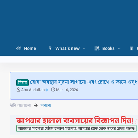
Home
What's new
Books
রোযা অবস্থায় সুরমা লাগানো এবং চোখে ও কানে ওষুধ 
সিয়াম
T
S
Abu Abdullah
Mar 16, 2024
h
t
r
a
দ্বীনি আলোচনা
অন্যান্য
e
r
a
t
d
d
s
a
t
t
a
e