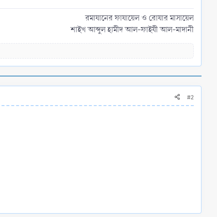
রমাযানের ফাযায়েল ও রোযার মাসায়েল
শাইখ আব্দুল হামীদ আল-ফাইযী আল-মাদানী​
#2