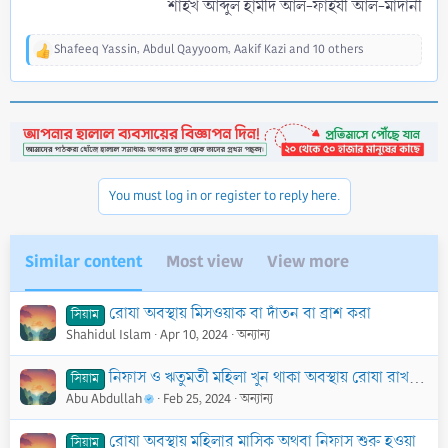
শাইখ আব্দুল হামীদ আল-ফাইযী আল-মাদানী​
Shafeeq Yassin
,
Abdul Qayyoom
,
Aakif Kazi
and 10 others
R
e
a
c
t
i
o
n
You must log in or register to reply here.
s
:
Similar content
Most view
View more
রোযা অবস্থায় মিসওয়াক বা দাঁতন বা ব্রাশ করা
সিয়াম
Shahidul Islam
Apr 10, 2024
অন্যান্য
নিফাস ও ঋতুমতী মহিলা খুন থাকা অবস্থায় রোযা রাখবে না
সিয়াম
Abu Abdullah
Feb 25, 2024
অন্যান্য
রোযা অবস্থায় মহিলার মাসিক অথবা নিফাস শুরু হওয়া
সিয়াম