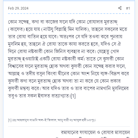
Feb 29, 2024
#1
কোন সন্দেহ, কথা বা কাজের ফলে যদি কোন রোযাদার মুরতাদ্দ্
(কাফের) হয়ে যায় (নাঊযু বিল্লাহি মিন যালিক), তাহলে সকলের মতে
তার রোযা বাতিল হয়ে যাবে। অতঃপর সে যদি তওবা করে পুনরায়
মুসলিম হয়, তাহলে ঐ রোযা তাকে কাযা করতে হবে; যদিও সে ঐ
দিনে রোযা নষ্টকারী কোন জিনিস ব্যবহার না করে। যেহেতু খোদ
মুরতাদ্দ্ হওয়াটাই একটি রোযা নষ্টকারী কর্ম। তাতে সে কুফরী কোন
বিশ্বাসের ফলে মুরতাদ্দ্ হোক অথবা কুফরী কোন সন্দেহ করার ফলে,
আল্লাহ ও তদীয় রসূল কিংবা দ্বীনের কোন অংশ নিয়ে ব্যঙ্গ-বিদ্রূপ করে
কুফরী কথা বলে মুরতাদ্দ্ হোক অথবা তা না করে যে কোন প্রকার
কুফরী মন্তব্য করে। আর যদিও তার ও তার বাপের নামখানি মুসলিমের
তবুও তার সকল ইবাদত প্রত্যাখ্যাত।[1]
[1] (দ্রঃ আহকামুস সাওমি অল-ই’তিকাফ, আবূ সারী মঃ আব্দুল হাদী ৮৩পৃঃ)
রমাযানের ফাযায়েল ও রোযার মাসায়েল