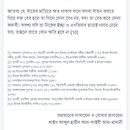
জ্ঞাতব্য যে, দাঁতের মাড়িতে ক্ষত থাকার ফলে অথবা দাঁতন করতে
গিয়ে রক্ত বের হলে তা গিলে ফেলা বৈধ নয়; বরং তা বের করে ফেলা
জরুরী। অবশ্য যদি তা নিজের ইচ্ছা ও এখতিয়ার ছাড়াই গলায় নেমে
যায়, তাহলে তাতে কোন ক্ষতি হবে না।[10]
[1] (আহমাদ, মুসনাদ ৬/৪৭, দারেমী, নাসাঈ ৫নং, ইবনে খুযাইমাহ, সহীহ, বাইহাকী ১/৩৪, ইবনে হিববান,
সহীহ, বুখারী (বিনা সনদে), মিশকাতুল মাসাবীহ ৩৮১, ইরওয়াউল গালীল, আলবানী ৬৬নং)
[2] (বুখারী ৮৮৭, মুসলিম ২৫২, সুনানে আরবাআহ; আবূ দাঊদ, তিরমিযী, নাসাঈ ও ইবনে মাজাহ)
[3] (আহমাদ, মুসনাদ ২/৪৬০, ৫১৭, প্রমুখ)
[4] (দ্রঃ ইরওয়াউল গালীল, আলবানী ১/১০৬)
[5] (ইবনে উষাইমীন, ফাসিঃ মুসনিদ ৩৯পৃঃ)
[6] (সাবঊনা মাসআলাহ ফিস্-সিয়াম ৫৪নং)
[7] (আহমাদ, মুসনাদ ৪/৩৩, আবূ দাঊদ ১৪২, তিরমিযী, নাসাঈ, সহীহ ইবনে মাজাহ, আলবানী ৩২৮নং)
[8] (আশ্শারহুল মুমতে’ ৬/৪০৭, ৪৩২, সামানিয়া ওয়া আরবাঊন সুআলান ফিস্-সিয়াম, ইবনে উষাইমীন
৬৩পৃঃ)
[9] (বুখারী, মুসলিম, সুনানে আরবাআহ; আবূ দাঊদ, তিরমিযী, নাসাঈ ও ইবনে মাজাহ, সজাঃ ৪৫৫০নং)
[10] (ইবনে উষাইমীন, ফাসিঃ ৩৯পৃঃ, ৭০ঃ ৫৩নং)
রমাযানের ফাযায়েল ও রোযার মাসায়েল
শাইখ আব্দুল হামীদ আল-ফাইযী আল-মাদানী​