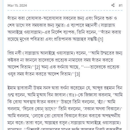
Mar 15, 2024
#1
দাঁতন করা রোযাদার-অরোযাদার সকলের জন্য এবং দিনের শুরু ও
শেষ ভাগে সব সময়কার জন্য সুন্নত। এ ব্যাপারে মহানবী (সাল্লাল্লাহু
আলাইহে ওয়াসাল্লাম)-এর নির্দেশ ব্যাপক; তিনি বলেন, ‘‘দাঁতন করায়
রয়েছে মুখের পবিত্রতা এবং প্রতিপালক আল্লাহর সন্তুষ্টি।[1]
প্রিয় নবী (সাল্লাল্লাহু আলাইহে ওয়াসাল্লাম) বলেন, ‘‘আমি উম্মতের জন্য
কষ্টকর না জানলে তাদেরকে প্রত্যেক নামাযের সময় দাঁতন করতে
আদেশ দিতাম।’’[2] অন্য এক বর্ণনায় আছে, ‘‘---তাদেরকে প্রত্যেক
ওযূর সময় দাঁতন করতে আদেশ দিতাম।’’[3]
ইমাম ত্বাবারানী উত্তম সনদ দ্বারা বর্ণনা করেছেন যে, আব্দুর রহমান বিন
গুন্ম বলেন, আমি মুআয বিন জাবাল (রাঃ)-কে জিজ্ঞাসা করলাম, ‘আমি
কি রোযা অবস্থায় দাঁতন করব?’ উত্তরে তিনি বললেন, ‘হ্যাঁ।’ আমি
বললাম, ‘দিনের কোন্ ভাগে?’ তিনি বললেন, ‘সকাল অথবা বিকালে।’
আমি বললাম, ‘লোকে তো রোযার বিকালে দাঁতন করাকে অপছন্দনীয়
মনে করে। তারা বলে, আল্লাহর রসূল (সাল্লাল্লাহু আলাইহে ওয়াসাল্লাম)
বলেছেন, ‘‘নিশ্চয়ই রোযাদারের মুখের দুর্গন্ধ আল্লাহর নিকট কস্ত্তরীর