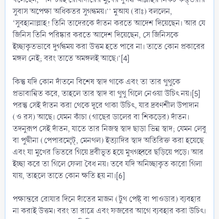
সুবাস অপেক্ষা অধিকতর সুগন্ধময়।’’ মুআয (রাঃ) বললেন,
‘সুবহানাল্লাহ! তিনি তাদেরকে দাঁতন করতে আদেশ দিয়েছেন। আর যে
জিনিস তিনি পরিষ্কার করতে আদেশ দিয়েছেন, সে জিনিসকে
ইচ্ছাকৃতভাবে দুর্গন্ধময় করা উত্তম হতে পারে না। তাতে কোন প্রকারের
মঙ্গল নেই; বরং তাতে অমঙ্গলই আছে।’[4]
কিন্তু যদি কোন দাঁতনে বিশেষ স্বাদ থাকে এবং তা তার থুথুকে
প্রভাবান্বিত করে, তাহলে তার স্বাদ বা থুথু গিলে নেওয়া উচিৎ নয়।[5]
পরন্তু সেই দাঁতন করা থেকে দূরে থাকা উচিৎ, যার দ্রবণশীল উপাদান
(ও রস) আছে। যেমন কাঁচা (গাছের ডালের বা শিকড়ের) দাঁতন।
তদনুরূপ সেই দাঁতন, যাতে তার নিজস্ব স্বাদ ছাড়া ভিন্ন স্বাদ; যেমন লেবু
বা পুদ্বীনা (পেপারমে¦ট্, মেনথল) ইত্যাদির স্বাদ অতিরিক্ত করা হয়েছে
এবং যা মুখের ভিতরে গিয়ে দ্রবীভূত হয়ে মুখগহ্বরে ছড়িয়ে পড়ে। আর
ইচ্ছা করে তা গিলে ফেলা বৈধ নয়। তবে যদি অনিচ্ছাকৃত কারো গিলা
যায়, তাহলে তাতে কোন ক্ষতি হয় না।[6]
পক্ষান্তরে রোযার দিনে দাঁতের মাজন (টুথ পেষ্ট্ বা পাওডার) ব্যবহার
না করাই উত্তম। বরং তা রাত্রে এবং ফজরের আগে ব্যবহার করা উচিৎ।