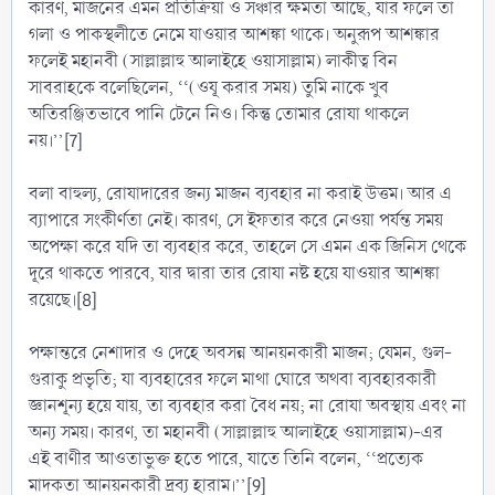
কারণ, মাজনের এমন প্রতিক্রিয়া ও সঞ্চার ক্ষমতা আছে, যার ফলে তা
গলা ও পাকস্থলীতে নেমে যাওয়ার আশঙ্কা থাকে। অনুরূপ আশঙ্কার
ফলেই মহানবী (সাল্লাল্লাহু আলাইহে ওয়াসাল্লাম) লাকীত্ব বিন
সাবরাহকে বলেছিলেন, ‘‘(ওযূ করার সময়) তুমি নাকে খুব
অতিরঞ্জিতভাবে পানি টেনে নিও। কিন্তু তোমার রোযা থাকলে
নয়।’’[7]
বলা বাহুল্য, রোযাদারের জন্য মাজন ব্যবহার না করাই উত্তম। আর এ
ব্যাপারে সংকীর্ণতা নেই। কারণ, সে ইফতার করে নেওয়া পর্যন্ত সময়
অপেক্ষা করে যদি তা ব্যবহার করে, তাহলে সে এমন এক জিনিস থেকে
দূরে থাকতে পারবে, যার দ্বারা তার রোযা নষ্ট হয়ে যাওয়ার আশঙ্কা
রয়েছে।[8]
পক্ষান্তরে নেশাদার ও দেহে অবসন্ন আনয়নকারী মাজন; যেমন, গুল-
গুরাকু প্রভৃতি; যা ব্যবহারের ফলে মাথা ঘোরে অথবা ব্যবহারকারী
জ্ঞানশূন্য হয়ে যায়, তা ব্যবহার করা বৈধ নয়; না রোযা অবস্থায় এবং না
অন্য সময়। কারণ, তা মহানবী (সাল্লাল্লাহু আলাইহে ওয়াসাল্লাম)-এর
এই বাণীর আওতাভুক্ত হতে পারে, যাতে তিনি বলেন, ‘‘প্রত্যেক
মাদকতা আনয়নকারী দ্রব্য হারাম।’’[9]