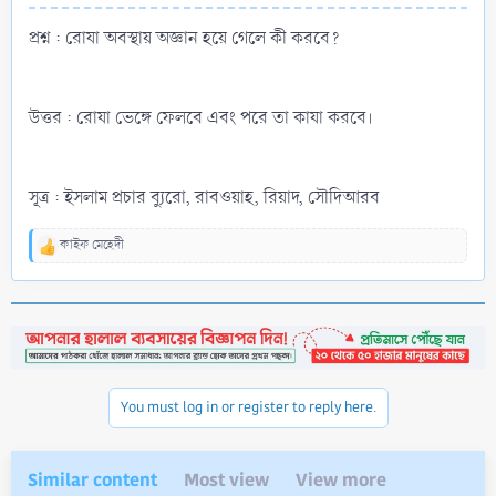
প্রশ্ন : রোযা অবস্থায় অজ্ঞান হয়ে গেলে কী করবে?
উত্তর : রোযা ভেঙ্গে ফেলবে এবং পরে তা কাযা করবে।
সূত্র : ইসলাম প্রচার ব্যুরো, রাবওয়াহ, রিয়াদ, সৌদিআরব
কাইফ মেহেদী
R
e
a
c
t
i
o
n
You must log in or register to reply here.
s
:
Similar content
Most view
View more