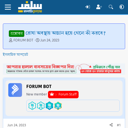
রোযা অবস্থায় অজ্ঞান হয়ে গেলে কী করবে?
প্রশ্নোত্তর
T
S
FORUM BOT
Jun 24, 2023
h
t
r
a
ইসলামিক আপডেট
e
r
a
t
d
d
s
a
t
t
a
e
FORUM BOT
r
t
New member
Forum Staff
e
r
Jun 24, 2023
#1