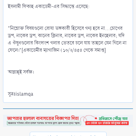
ইসলামী ফিকাহ একাডেমী-এর সিদ্ধান্তে এসেছে:
"নিম্নোক্ত বিষয়গুলো রোযা ভঙ্গকারী হিসেবে গণ্য হবে না…চোখের
ড্রপ, নাকের ড্রপ, কানের ক্লিনার, নাকের ড্রপ, নাকের ইনহেলার; যদি
এ ঔষুধগুলোর কিংদাংশ গলার ভেতরে চলে যায় তাহলে যেন গিলে না
ফেলে।"[একাডেমীর ম্যাগাজিন (১০/২/৪৫৪ থেকে সমাপ্ত]
আল্লাহ্‌ই সর্বজ্ঞ।
সুত্রঃislamqa