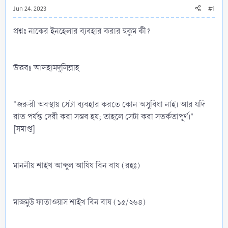
Jun 24, 2023
#1
প্রশ্নঃ নাকের ইনহেলার ব্যবহার করার হুকুম কী?
উত্তরঃ আলহামদুলিল্লাহ
"জরুরী অবস্থায় সেটা ব্যবহার করতে কোন অসুবিধা নাই। আর যদি
রাত পর্যন্ত দেরী করা সম্ভব হয়; তাহলে সেটা করা সতর্কতাপূর্ণ।"
[সমাপ্ত]
মাননীয় শাইখ আব্দুল আযিয বিন বায (রহঃ)
মাজমুউ ফাতাওয়াস শাইখ বিন বায (১৫/২৬৪)