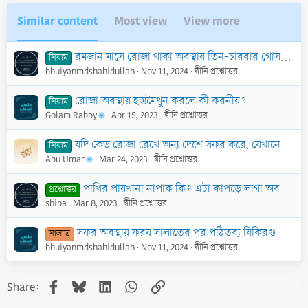
Similar content
Most view
View more
রমজান মাসে রোজা থাকা অবস্থায় তিন-চারবার গোসল দিলে কি রোজার কোনো ক্ষতি হবে?
সিয়াম
bhuiyanmdshahidullah
Nov 11, 2024
দ্বীনি প্রশ্নোত্তর
রোজা অবস্থায় হস্তমৈথুন করলে কী করনীয়?
সিয়াম
Golam Rabby
Apr 15, 2023
দ্বীনি প্রশ্নোত্তর
যদি কেউ রোজা রেখে অন্য দেশে সফর করে, যেখানে রোজা দেরিতে শুরু হয়েছে, এক্ষেত্রে কি তাকে ৩১ দিন রোজা পালন করতে হবে?
সিয়াম
Abu Umar
Mar 24, 2023
দ্বীনি প্রশ্নোত্তর
পাখির পায়খানা নাপাক কি? এটা কাপড়ে লাগা অবস্থায় ছালাত আদায় করা যাবে কি?
প্রশ্নোত্তর
shipa
Mar 8, 2023
দ্বীনি প্রশ্নোত্তর
সফর অবস্থায় ফরয সালাতের পর পঠিতব্য যিকিরগুলো কি করা যাবে?
সালাত
bhuiyanmdshahidullah
Nov 11, 2024
দ্বীনি প্রশ্নোত্তর
Facebook
Bluesky
LinkedIn
WhatsApp
Link
Share: