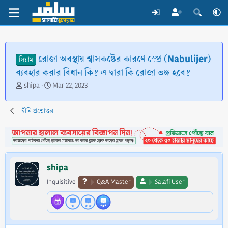
রোজা অবস্থায় শ্বাসকষ্টের কারণে স্প্রে (Nabulijer)
সিয়াম
ব্যবহার করার বিধান কি? এ দ্বারা কি রোজা ভঙ্গ হবে?
T
S
shipa
Mar 22, 2023
h
t
r
a
দ্বীনি প্রশ্নোত্তর
e
r
a
t
d
d
s
a
t
t
a
e
shipa
r
t
Inquisitive
Q&A Master
Salafi User
e
r