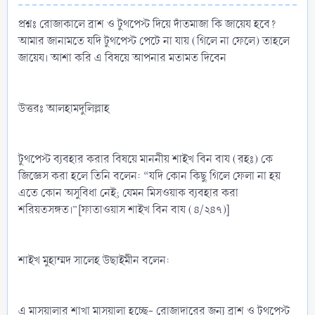
প্রশ্নঃ রোজাকালে ব্রাশ ও টুথপেস্ট দিয়ে দাঁতমাজা কি জায়েয হবে?
আমার জানামতে যদি টুথপেস্ট পেটে না যায় (গিলে না ফেলে) তাহলে
জায়েয। আশা করি এ বিষয়ে আপনার মতামত দিবেন
উত্তরঃ আলহামদুলিল্লাহ
টুথপেস্ট ব্যবহার করার বিষয়ে মাননীয় শাইখ বিন বায (রহঃ) কে
জিজ্ঞেস করা হলে তিনি বলেন: “যদি কোন কিছু গিলে ফেলা না হয়
এতে কোন অসুবিধা নেই; যেমন মিসওয়াক ব্যবহার করা
শরিয়তসঙ্গত।”[ফাতাওয়াস শাইখ বিন বায (৪/২৪৭)]
শাইখ মুহাম্মদ সালেহ উছাইমীন বলেন:
এ মাসয়ালার শাখা মাসয়ালা হচ্ছে- রোজাদারের জন্য ব্রাশ ও টুথপেস্ট