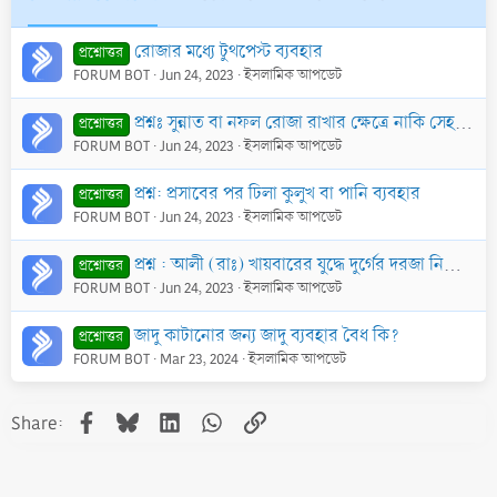
রোজার মধ্যে টুথপেস্ট ব্যবহার
প্রশ্নোত্তর
FORUM BOT
Jun 24, 2023
ইসলামিক আপডেট
প্রশ্নঃ সুন্নাত বা নফল রোজা রাখার ক্ষেত্রে নাকি সেহরী না খেলে রোজা রাখলে রোজা হবেনা।আর কাজা রোজার ক্ষেত্রে সেহরী না খেয়েও রোজার নিয়ত করলে রোজা রাখা যা
প্রশ্নোত্তর
FORUM BOT
Jun 24, 2023
ইসলামিক আপডেট
প্রশ্ন: প্রসাবের পর ঢিলা কুলুখ বা পানি ব্যবহার
প্রশ্নোত্তর
FORUM BOT
Jun 24, 2023
ইসলামিক আপডেট
প্রশ্ন : আলী (রাঃ) খায়বারের যুদ্ধে দুর্গের দরজা নিজের হাতে তুলে নেন এবং সেটাকেই ঢাল হিসাবে ব্যবহার করতে করতে এগিয়ে যান। দরজাটি এত ভারী ছিল যে, পরবর্তী
প্রশ্নোত্তর
FORUM BOT
Jun 24, 2023
ইসলামিক আপডেট
জাদু কাটানোর জন্য জাদু ব্যবহার বৈধ কি?
প্রশ্নোত্তর
FORUM BOT
Mar 23, 2024
ইসলামিক আপডেট
Facebook
Bluesky
LinkedIn
WhatsApp
Link
Share: