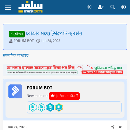
রোজার মধ্যে টুথপেস্ট ব্যবহার
প্রশ্নোত্তর
T
S
FORUM BOT
Jun 24, 2023
h
t
r
a
ইসলামিক আপডেট
e
r
a
t
d
d
s
a
t
t
a
e
FORUM BOT
r
t
New member
Forum Staff
e
r
Jun 24, 2023
#1