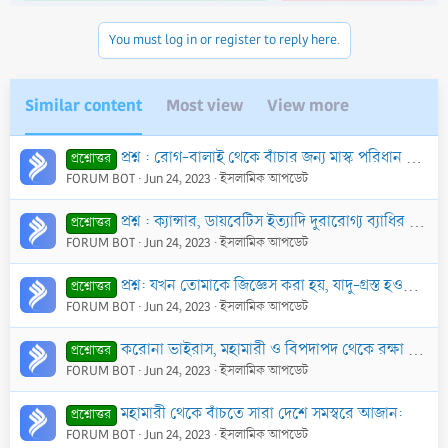
You must log in or register to reply here.
Similar content
Most view
View more
প্রশ্ন : রোগ-বালাই থেকে বাঁচার জন্য মাস্ক পরিধান কি তাবীযের উপর নির্ভরশীলতার সাথে তুলনীয় নয়? এটা শিরকের পর্যায়ভুক্ত হবে কি?
প্রশ্নোত্তর
FORUM BOT
Jun 24, 2023
ইসলামিক আপডেট
প্রশ্ন : ক্যান্সার, ডায়বেটিস ইত্যাদি দুরারোগ্য ব্যাধির ক্ষেত্রে অর্থের অভাবে চিকিৎসা করতে না পেরে কোন রোগী মারা গেলে তিনি শহীদের মর্যাদা পাবেন কি?
প্রশ্নোত্তর
FORUM BOT
Jun 24, 2023
ইসলামিক আপডেট
প্রশ্ন: যখন তোমাকে জিজ্ঞেস করা হয়, যাদু-গ্রস্ত হওয়ার আগেই তা থেকে বাঁচার উপায় কি এবং যাদু-গ্রস্ত রোগীর চিকিৎসার পদ্ধতি কী?
প্রশ্নোত্তর
FORUM BOT
Jun 24, 2023
ইসলামিক আপডেট
করোনা ভাইরাস, মহামারী ও বিপদাপদ থেকে রক্ষা পাওয়ার উদ্দেশ্যে
প্রশ্নোত্তর
FORUM BOT
Jun 24, 2023
ইসলামিক আপডেট
মহামারী থেকে বাঁচতে সারা দেশে সমস্বরে আজান:
প্রশ্নোত্তর
FORUM BOT
Jun 24, 2023
ইসলামিক আপডেট