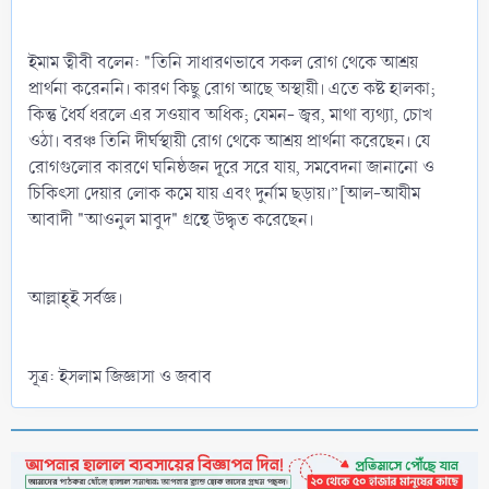
ইমাম ত্বীবী বলেন: "তিনি সাধারণভাবে সকল রোগ থেকে আশ্রয়
প্রার্থনা করেননি। কারণ কিছু রোগ আছে অস্থায়ী। এতে কষ্ট হালকা;
কিন্তু ধৈর্য ধরলে এর সওয়াব অধিক; যেমন- জ্বর, মাথা ব্যথ্যা, চোখ
ওঠা। বরঞ্চ তিনি দীর্ঘস্থায়ী রোগ থেকে আশ্রয় প্রার্থনা করেছেন। যে
রোগগুলোর কারণে ঘনিষ্ঠজন দূরে সরে যায়, সমবেদনা জানানো ও
চিকিৎসা দেয়ার লোক কমে যায় এবং দুর্নাম ছড়ায়।”[আল-আযীম
আবাদী "আওনুল মাবুদ" গ্রন্থে উদ্ধৃত করেছেন।
আল্লাহ্‌ই সর্বজ্ঞ।
সূত্র: ইসলাম জিজ্ঞাসা ও জবাব