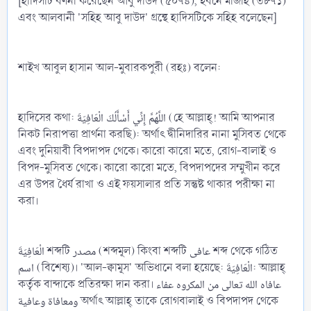
[হাদিসটি বর্ণনা করেছেন আবু দাউদ (৫০৭৪), ইবনে মাজাহ (৩৮৭১)
এবং আলবানী 'সহিহ আবু দাউদ' গ্রন্থে হাদিসটিকে সহিহ বলেছেন]
শাইখ আবুল হাসান আল-মুবারকপুরী (রহঃ) বলেন:
হাদিসের কথা: اللَّهُمَّ إِنِّي أَسْأَلُكَ الْعَافِيَةَ (হে আল্লাহ্‌! আমি আপনার
নিকট নিরাপত্তা প্রার্থনা করছি): অর্থাৎ দ্বীনিদারির নানা মুসিবত থেকে
এবং দুনিয়াবী বিপদাপদ থেকে। কারো কারো মতে, রোগ-বালাই ও
বিপদ-মুসিবত থেকে। কারো কারো মতে, বিপদাপদের সম্মুখীন করে
এর উপর ধৈর্য রাখা ও এই ফয়সালার প্রতি সন্তুষ্ট থাকার পরীক্ষা না
করা।
الْعَافِيَةَ শব্দটি مصدر (শব্দমূল) কিংবা শব্দটি عافى শব্দ থেকে গঠিত
اسم (বিশেষ্য)। 'আল-ক্বামূস' অভিধানে বলা হয়েছে: الْعَافِيَةَ: আল্লাহ্‌
কর্তৃক বান্দাকে প্রতিরক্ষা দান করা। عافاه الله تعالى من المكروه عفاء
ومعافاة وعافية অর্থাৎ আল্লাহ্‌ তাকে রোগবালাই ও বিপদাপদ থেকে