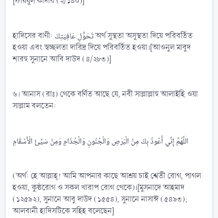
[ফায়যুল কাদীর (২/১৪০)]
হাদিসের বাণী: تَحَوُّلِ عَافِيَتِكَ অর্থ সুস্থতা অসুস্থতা দিয়ে পরিবর্তিত
হওয়া এবং স্বচ্ছলতা দারিদ্র দিয়ে পরিবর্তিত হওয়া।[আওনুল মাবুদ
শারহু সুনানে আবি দাউদ (৪/২৮৩)]
৬। আনাস (রাঃ) থেকে বর্ণিত আছে যে, নবী সাল্লাল্লাহু আলাইহি ওয়া
সাল্লাম বলতেন:
اللَّهُمَّ إِنِّي أَعُوذُ بِكَ مِنْ الْبَرَصِ وَالْجُنُونِ وَالْجُذَامِ وَمِنْ سَيِّئْ الْأَسْقَامِ
(অর্থ: হে আল্লাহ্‌! আমি আপনার কাছে আশ্রয় চাই শ্বেতী রোগ, পাগল
হওয়া, কুষ্ঠরোগ ও সকল খারাপ রোগ থেকে)।[মুসনাদে আহমাদ
(১২৫৯২), সুনানে আবু দাউদ (১৫৫৪), সুনানে নাসাঈ (৫৪৯৩);
আলবানী হাদিসটিকে সহিহ বলেছেন]