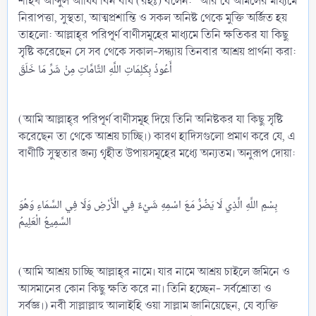
শাইখ আব্দুল আযিয বিন বায (রহঃ) বলেন: "আর যে আমলের মাধ্যমে
নিরাপত্তা, সুস্থতা, আত্মপ্রশান্তি ও সকল অনিষ্ট থেকে মুক্তি অর্জিত হয়
তাহলো: আল্লাহ্‌র পরিপূর্ণ বাণীসমূহের মাধ্যমে তিনি ক্ষতিকর যা কিছু
সৃষ্টি করেছেন সে সব থেকে সকাল-সন্ধ্যায় তিনবার আশ্রয় প্রার্থনা করা:
أَعُوذُ بِكَلِمَاتِ اللَّهِ التَّامَّاتِ مِنْ شَرِّ مَا خَلَقَ
(আমি আল্লাহ্‌র পরিপূর্ণ বাণীসমূহ দিয়ে তিনি অনিষ্টকর যা কিছু সৃষ্টি
করেছেন তা থেকে আশ্রয় চাচ্ছি।) কারণ হাদিসগুলো প্রমাণ করে যে, এ
বাণীটি সুস্থতার জন্য গৃহীত উপায়সমূহের মধ্যে অন্যতম। অনুরূপ দোয়া:
بِسْمِ اللَّهِ الَّذِي لَا يَضُرُّ مَعَ اسْمِهِ شَيْءٌ فِي الْأَرْضِ وَلَا فِي السَّمَاءِ وَهُوَ
السَّمِيعُ الْعَلِيمُ
(আমি আশ্রয় চাচ্ছি আল্লাহ্‌র নামে। যার নামে আশ্রয় চাইলে জমিনে ও
আসমানের কোন কিছু ক্ষতি করে না। তিনি হচ্ছেন- সর্বশ্রোতা ও
সর্বজ্ঞ।) নবী সাল্লাল্লাহু আলাইহি ওয়া সাল্লাম জানিয়েছেন, যে ব্যক্তি