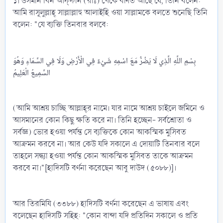
১। উসমান বিন আফ্‌ফান (রাঃ) থেকে বর্ণিত আছে যে, তিনি বলেন:
আমি রাসূলুল্লাহ্‌ সাল্লাল্লাহু আলাইহি ওয়া সাল্লামকে বলতে শুনেছি তিনি
বলেন: "যে ব্যক্তি তিনবার বলবে:
بِسْمِ اللَّهِ الَّذِي لَا يَضُرُّ مَعَ اسْمِهِ شَيْءٌ فِي الْأَرْضِ وَلَا فِي السَّمَاءِ وَهُوَ
السَّمِيعُ الْعَلِيمُ
(আমি আশ্রয় চাচ্ছি আল্লাহ্‌র নামে। যার নামে আশ্রয় চাইলে জমিনে ও
আসমানের কোন কিছু ক্ষতি করে না। তিনি হচ্ছেন- সর্বশ্রোতা ও
সর্বজ্ঞ) ভোর হওয়া পর্যন্ত সে ব্যক্তিকে কোন আকস্মিক মুসিবত
আক্রমন করবে না। আর কেউ যদি সকালে এ দোয়াটি তিনবার বলে
তাহলে সন্ধ্যা হওয়া পর্যন্ত কোন আকস্মিক মুসিবত তাকে আক্রমন
করবে না।"[হাদিসটি বর্ণনা করেছেন আবু দাউদ (৫০৮৮)]।
আর তিরমিযি (৩৩৮৮) হাদিসটি বর্ণনা করেছেন এ ভাষায় এবং
বলেছেন হাদিসটি সহিহ: "কোন বান্দা যদি প্রতিদিন সকালে ও প্রতি