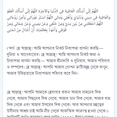
اللَّهُمَّ إِنِّي أَسْأَلُكَ الْعَافِيَةَ فِي الدُّنْيَا وَالآخِرَةِ اللَّهُمَّ إِنِّي أَسْأَلُكَ الْعَفْوَ
وَالْعَافِيَةَ فِي دِينِي وَدُنْيَايَ وَأَهْلِي وَمَالِي اللَّهُمَّ اسْتُرْ عَوْرَاتِي وَآمِنْ رَوْعَاتِي
اللَّهُمَّ احْفَظْنِي مِنْ بَيْنِ يَدَيَّ وَمِنْ خَلْفِي وَعَنْ يَمِينِي وَعَنْ شِمَالِي وَمِنْ
فَوْقِي وَأَعُوذُ بِعَظَمَتِكَ أَنْ أُغْتَالَ مِنْ تَحْتِي
(অর্থ: হে আল্লাহ্‌! আমি আপনার নিকট নিরাপত্তা প্রার্থনা করছি—
দুনিয়া ও আখেরাতের। হে আল্লাহ্‌! আমি আপনার নিকট ক্ষমা ও
নিরাপত্তা প্রার্থনা করছি— আমার দ্বীনদারি ও দুনিয়ার, আমার পরিবার
ও সম্পদের। হে আল্লাহ্‌! আপনি আমার গোপন ত্রুটিসমূহ ঢেকে রাখুন,
আমার উদ্বিগ্নতাকে নিরাপত্তায় পরিণত করে দিন।
হে আল্লাহ্‌! আপনি আমাকে হেফাযত করুন আমার সামনের দিক
থেকে, আমার পিছনের দিক থেকে, আমার ডান দিক থেকে, আমার বাম
দিক থেকে এবং আমার উপরের দিক থেকে। আর আপনার মহত্ত্বের
উসীলায় আশ্রয় চাই আমি নীচ থেকে আকস্মিক আক্রান্ত হওয়া থেকে।)