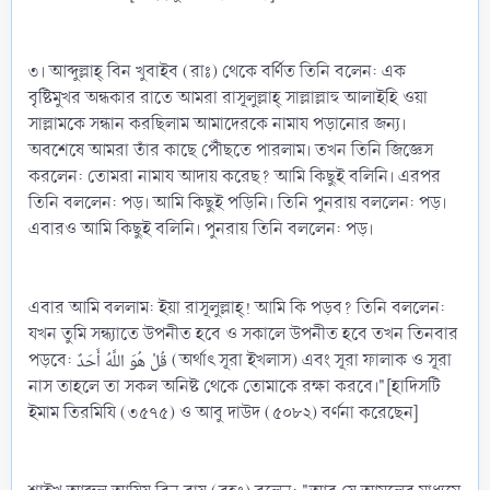
৩। আব্দুল্লাহ্‌ বিন খুবাইব (রাঃ) থেকে বর্ণিত তিনি বলেন: এক
বৃষ্টিমুখর অন্ধকার রাতে আমরা রাসূলুল্লাহ্‌ সাল্লাল্লাহু আলাইহি ওয়া
সাল্লামকে সন্ধান করছিলাম আমাদেরকে নামায পড়ানোর জন্য।
অবশেষে আমরা তাঁর কাছে পৌঁছতে পারলাম। তখন তিনি জিজ্ঞেস
করলেন: তোমরা নামায আদায় করেছ? আমি কিছুই বলিনি। এরপর
তিনি বললেন: পড়। আমি কিছুই পড়িনি। তিনি পুনরায় বললেন: পড়।
এবারও আমি কিছুই বলিনি। পুনরায় তিনি বললেন: পড়।
এবার আমি বললাম: ইয়া রাসূলুল্লাহ্‌! আমি কি পড়ব? তিনি বললেন:
যখন তুমি সন্ধ্যাতে উপনীত হবে ও সকালে উপনীত হবে তখন তিনবার
পড়বে: قُلْ هُوَ اللَّهُ أَحَدٌ (অর্থাৎ সূরা ইখলাস) এবং সূরা ফালাক ও সূরা
নাস তাহলে তা সকল অনিষ্ট থেকে তোমাকে রক্ষা করবে।"[হাদিসটি
ইমাম তিরমিযি (৩৫৭৫) ও আবু দাউদ (৫০৮২) বর্ণনা করেছেন]