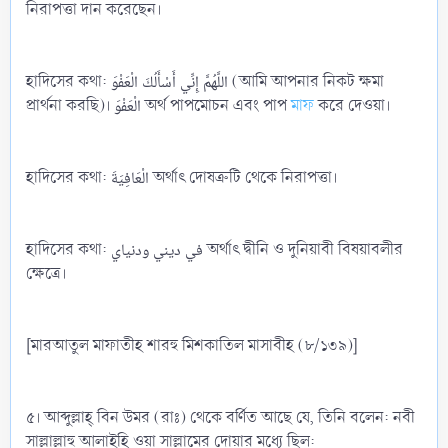
নিরাপত্তা দান করেছেন।
হাদিসের কথা: اللَّهُمَّ إِنِّي أَسْأَلُكَ الْعَفْوَ (আমি আপনার নিকট ক্ষমা
প্রার্থনা করছি)। الْعَفْوَ অর্থ পাপমোচন এবং পাপ
মাফ
করে দেওয়া।
হাদিসের কথা: الْعَافِيَةَ অর্থাৎ দোষত্রুটি থেকে নিরাপত্তা।
হাদিসের কথা: في ديني ودنياي অর্থাৎ দ্বীনি ও দুনিয়াবী বিষয়াবলীর
ক্ষেত্রে।
[মারআতুল মাফাতীহ শারহু মিশকাতিল মাসাবীহ (৮/১৩৯)]
৫। আব্দুল্লাহ্‌ বিন উমর (রাঃ) থেকে বর্ণিত আছে যে, তিনি বলেন: নবী
সাল্লাল্লাহু আলাইহি ওয়া সাল্লামের দোয়ার মধ্যে ছিল: