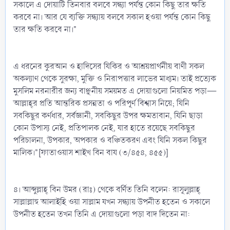
সকালে এ দোয়াটি তিনবার বলবে সন্ধ্যা পর্যন্ত কোন কিছু তার ক্ষতি
করবে না। আর যে ব্যক্তি সন্ধ্যায় বলবে সকাল হওয়া পর্যন্ত কোন কিছু
তার ক্ষতি করবে না।"
এ ধরনের কুরআন ও হাদিসের যিকির ও আশ্রয়প্রার্থনীয় বাণী সকল
অকল্যাণ থেকে সুরক্ষা, মুক্তি ও নিরাপত্তার লাভের মাধ্যম। তাই প্রত্যেক
মুসলিম নরনারীর জন্য বাঞ্ছনীয় সময়মত এ দোয়াগুলো নিয়মিত পড়া—
আল্লাহ্‌র প্রতি আন্তরিক প্রসন্নতা ও পরিপূর্ণ বিশ্বাস নিয়ে; যিনি
সবকিছুর কর্ণধার, সর্বজ্ঞানী, সবকিছুর উপর ক্ষমতাবান, যিনি ছাড়া
কোন উপাস্য নেই, প্রতিপালক নেই, যার হাতে রয়েছে সবকিছুর
পরিচালনা, উপকার, অপকার ও বঞ্চিতকরণ এবং যিনি সকল কিছুর
মালিক।"[ফাতাওয়াস শাইখ বিন বায (৩/৪৫৪, ৪৫৫)]
৪। আব্দুল্লাহ্‌ বিন উমর (রাঃ) থেকে বর্ণিত তিনি বলেন: রাসূলুল্লাহ্‌
সাল্লাল্লাহু আলাইহি ওয়া সাল্লাম যখন সন্ধ্যায় উপনীত হতেন ও সকালে
উপনীত হতেন তখন তিনি এ দোয়াগুলো পড়া বাদ দিতেন না: