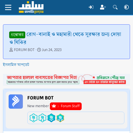
রোগ-বালাই ও মহামারী থেকে সুরক্ষার জন্য দোয়া
প্রশ্নোত্তর
ও যিকির
T
S
FORUM BOT
Jun 24, 2023
h
t
r
a
ইসলামিক আপডেট
e
r
a
t
d
d
s
a
t
t
a
e
FORUM BOT
r
t
New member
Forum Staff
e
r