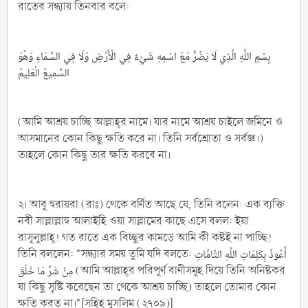
রাতের সন্ধ্যায় তিনবার বলে:
بِسْمِ اللَّهِ الَّذِي لَا يَضُرُّ مَعَ اسْمِهِ شَيْءٌ فِي الْأَرْضِ وَلَا فِي السَّمَاءِ وَهُوَ
السَّمِيعُ الْعَلِيمُ
(আমি আশ্রয় চাচ্ছি আল্লাহ্‌র নামে। যার নামে আশ্রয় চাইলে জমিনে ও
আসমানের কোন কিছু ক্ষতি করে না। তিনি সর্বশ্রোতা ও সর্বজ্ঞ।)
তাহলে কোন কিছু তার ক্ষতি করবে না।
২। আবু হুরায়রা (রাঃ) থেকে বর্ণিত আছে যে, তিনি বলেন: এক ব্যক্তি
নবী সাল্লাল্লাহু আলাইহি ওয়া সাল্লামের কাছে এসে বলল: ইয়া
রাসূলুল্লাহ্‌! গত রাতে এক বিচ্ছুর কামড়ে আমি কী কষ্টই না পাচ্ছি!
তিনি বললেন: "সন্ধ্যার সময় তুমি যদি বলতে: أَعُوذُ بِكَلِمَاتِ اللَّهِ التَّامَّاتِ
مِنْ شَرِّ مَا خَلَقَ (আমি আল্লাহ্‌র পরিপূর্ণ বাণীসমূহ দিয়ে তিনি অনিষ্টকর
যা কিছু সৃষ্টি করেছেন তা থেকে আশ্রয় চাচ্ছি) তাহলে তোমার কোন
ক্ষতি করত না।"[সহিহ মুসলিম (২৭০৯)]