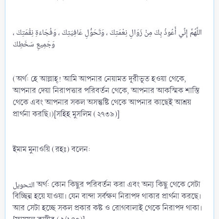
اللَّهُمَّ إِنِّي أَعُوذُ بِكَ مِنْ زَوَالِ نِعْمَتِكَ ، وَتَحَوُّلِ عَافِيَتِكَ ، وَفُجَاءَةِ نِقْمَتِكَ ،
وَجَمِيعِ سَخَطِكَ
(অর্থ: হে আল্লাহ্‌! আমি আপনার নেয়ামত দূরীভূত হওয়া থেকে,
আপনার দেয়া নিরাপত্তার পরিবর্তন থেকে, আপনার আকস্মিক শাস্তি
থেকে এবং আপনার সকল অসন্তুষ্টি থেকে আপনার কাছেই আশ্রয়
প্রার্থনা করছি।)[সহিহ মুসলিম (২৭৩৯)]
ইমাম মুনাওয়ি (রহঃ) বলেন:
التحويل অর্থ: কোন কিছুর পরিবর্তন করা এবং অন্য কিছু থেকে সেটা
বিচ্ছিন্ন হয়ে যাওয়া। যেন বান্দা সর্বক্ষণ নিরাপদ থাকার প্রার্থনা করছে।
আর সেটা হচ্ছে সকল প্রকার কষ্ট ও রোগবালাই থেকে নিরাপদ থাকা।