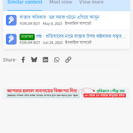
Similar content
Most view
View more
রাস্তার অধিকার: ভদ্র সমাজ গঠনে এগিয়ে আসুন
FORUM BOT
May 8, 2023
ইসলামিক আপডেট
প্রশ্ন : প্রতিবাদের নামে রাস্তার উপর কষ্টদায়ক বস্ত্ত যেমন ময়লা-আবর্জনা ফেলে রাখা, গাছ কেটে ফেলে রাখা, গর্ত করা, প্রতিবন্ধকতা সৃষ্টি করা ইত্যাদি জায়েয
প্রশ্নোত্তর
FORUM BOT
Jun 24, 2023
ইসলামিক আপডেট
Facebook
Bluesky
LinkedIn
WhatsApp
Link
Share:
•
Contact
•
FAQs
•
Medals
•
Facebook
•
Terms
•
Privacy