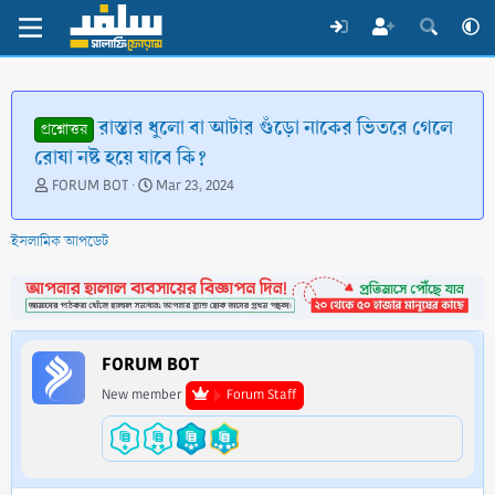
রাস্তার ধুলো বা আটার গুঁড়ো নাকের ভিতরে গেলে
প্রশ্নোত্তর
রোযা নষ্ট হয়ে যাবে কি?
T
S
FORUM BOT
Mar 23, 2024
h
t
r
a
ইসলামিক আপডেট
e
r
a
t
d
d
s
a
t
t
a
e
FORUM BOT
r
t
New member
Forum Staff
e
r