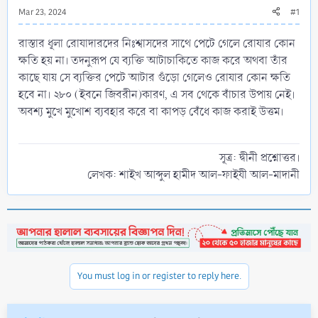
Mar 23, 2024
#1
রাস্তার ধূলা রোযাদারদের নিঃশ্বাসদের সাথে পেটে গেলে রোযার কোন
ক্ষতি হয় না। তদনুরূপ যে ব্যক্তি আটাচাকিতে কাজ করে অথবা তাঁর
কাছে যায় সে ব্যক্তির পেটে আটার গুঁড়ো গেলেও রোযার কোন ক্ষতি
হবে না। ২৮০ (ইবনে জিবরীন)কারণ, এ সব থেকে বাঁচার উপায় নেই।
অবশ্য মুখে মুখোশ ব্যবহার করে বা কাপড় বেঁধে কাজ করাই উত্তম।
সূত্র: দ্বীনী প্রশ্নোত্তর।
লেখক: শাইখ আব্দুল হামীদ আল-ফাইযী আল-মাদানী​
You must log in or register to reply here.