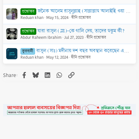
জনৈক আলেম রাসূলুল্লাহ (সাল্লাল্লাহু আলাইহি ওয়া সাল্লাম)-এর নাম শুনে দরূদ পাঠ না করাকে কৃপণতা বলে আখ্যায়িত করেছেন। তার উক্ত বক্তব্য কি সঠিক?
প্রশ্নোত্তর
Reduan khan
May 15, 2024
দ্বীনি প্রশ্নোত্তর
যারা রাসূল (ﷺ)-কে গালি দেয়, তাদের হুকুম কী?
প্রশ্নোত্তর
Abdur Raheem Ibrahim
Jul 27, 2023
দ্বীনি প্রশ্নোত্তর
রাসূল (সাঃ) মদীনায় দশ বছর অবস্থান করেছেন এবং প্রত্যেকবার কুরবানী করেছেন। উক্ত দাবী কি ঠিক?
কুরবানী
Reduan khan
May 12, 2024
দ্বীনি প্রশ্নোত্তর
Facebook
Bluesky
LinkedIn
WhatsApp
Link
Share: