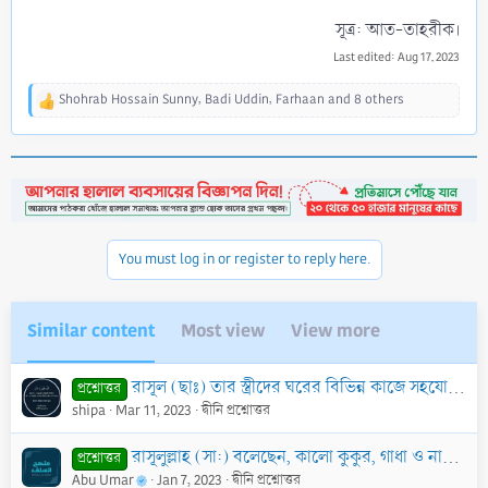
সূত্র: আত-তাহরীক।​
Last edited:
Aug 17, 2023
Shohrab Hossain Sunny
,
Badi Uddin
,
Farhaan
and 8 others
R
e
a
c
t
i
o
n
You must log in or register to reply here.
s
:
Similar content
Most view
View more
রাসূল (ছাঃ) তার স্ত্রীদের ঘরের বিভিন্ন কাজে সহযোগিতা করতেন কি?
প্রশ্নোত্তর
shipa
Mar 11, 2023
দ্বীনি প্রশ্নোত্তর
রাসূলুল্লাহ (সা:) বলেছেন, কালো কুকুর, গাধা ও নারী মুছল্লীর সামনে দিয়ে গেলে তার ছালাত নষ্ট হয়ে যায়। হাদীছটির সঠিক ব্যাখ্যা কী?
প্রশ্নোত্তর
Abu Umar
Jan 7, 2023
দ্বীনি প্রশ্নোত্তর