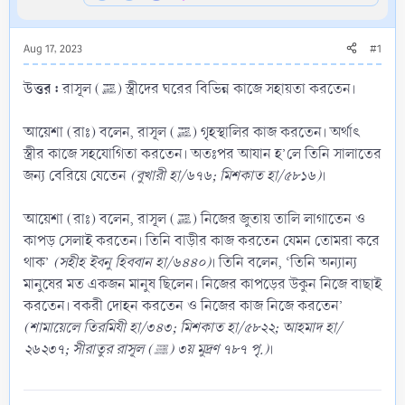
Aug 17, 2023
#1
উত্তর :
রাসূল (ﷺ) স্ত্রীদের ঘরের বিভিন্ন কাজে সহায়তা করতেন।
আয়েশা (রাঃ) বলেন, রাসূল (ﷺ) গৃহস্থালির কাজ করতেন। অর্থাৎ
স্ত্রীর কাজে সহযোগিতা করতেন। অতঃপর আযান হ’লে তিনি সালাতের
জন্য বেরিয়ে যেতেন
(বুখারী হা/৬৭৬; মিশকাত হা/৫৮১৬)
।
আয়েশা (রাঃ) বলেন, রাসূল (ﷺ) নিজের জুতায় তালি লাগাতেন ও
কাপড় সেলাই করতেন। তিনি বাড়ীর কাজ করতেন যেমন তোমরা করে
থাক’
(সহীহ ইবনু হিববান হা/৬৪৪০)
। তিনি বলেন, ‘তিনি অন্যান্য
মানুষের মত একজন মানুষ ছিলেন। নিজের কাপড়ের উকুন নিজে বাছাই
করতেন। বকরী দোহন করতেন ও নিজের কাজ নিজে করতেন’
(শামায়েলে তিরমিযী হা/৩৪৩; মিশকাত হা/৫৮২২; আহমাদ হা/
২৬২৩৭; সীরাতুর রাসূল (ﷺ) ৩য় মুদ্রণ ৭৮৭ পৃ.)
।