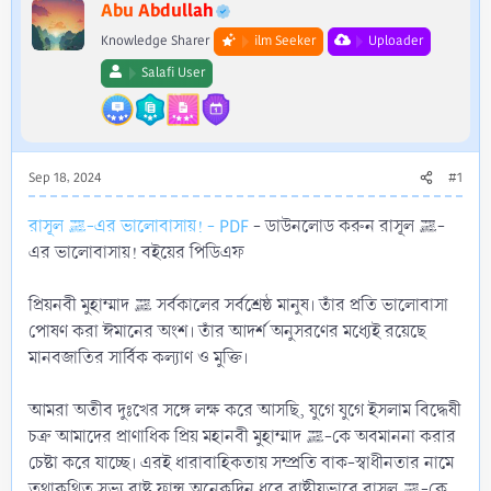
r
Abu Abdullah
Knowledge Sharer
ilm Seeker
Uploader
Salafi User
Sep 18, 2024
#1
- ডাউনলোড করুন রাসূল ﷺ-
রাসূল ﷺ-এর ভালোবাসায়! - PDF
এর ভালোবাসায়! বইয়ের পিডিএফ
প্রিয়নবী মুহাম্মাদ ﷺ সর্বকালের সর্বশ্রেষ্ঠ মানুষ। তাঁর প্রতি ভালোবাসা
পোষণ করা ঈমানের অংশ। তাঁর আদর্শ অনুসরণের মধ্যেই রয়েছে
মানবজাতির সার্বিক কল্যাণ ও মুক্তি।
আমরা অতীব দুঃখের সঙ্গে লক্ষ করে আসছি, যুগে যুগে ইসলাম বিদ্ধেষী
চক্র আমাদের প্রাণাধিক প্রিয় মহানবী মুহাম্মাদ ﷺ-কে অবমাননা করার
চেষ্টা করে যাচ্ছে। এরই ধারাবাহিকতায় সম্প্রতি বাক-স্বাধীনতার নামে
তথাকথিত সভ্য রাষ্ট্র ফ্রান্স অনেকদিন ধরে রাষ্ট্রীয়ভাবে রাসূল ﷺ-কে