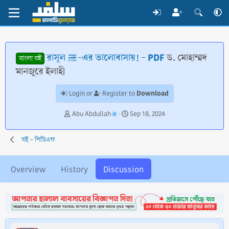
রাসূল ﷺ-এর ভালোবাসায়! - PDF
ড. মোহাম্মদ
বাংলা বই
মানজুরে ইলাহী
Download
Login or
Register to
T
S
Abu Abdullah
Sep 18, 2024
h
t
r
a
বই - পিডিএফ
e
r
a
t
d
d
Overview
History
Discussion
s
a
t
t
a
e
r
t
e