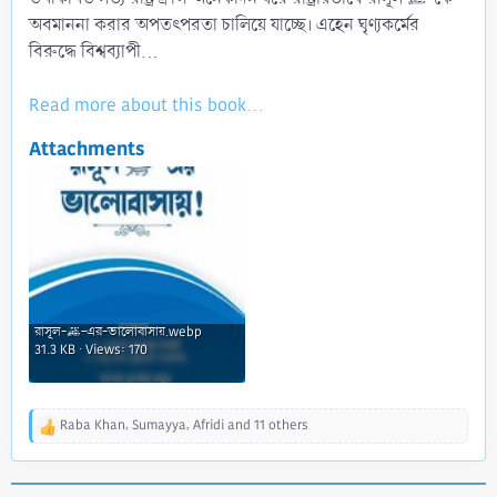
অবমাননা করার অপতৎপরতা চালিয়ে যাচ্ছে। এহেন ঘৃণ্যকর্মের
বিরুদ্ধে বিশ্বব্যাপী...
Read more about this book...
Attachments
রাসূল-ﷺ-এর-ভালোবাসায়.webp
31.3 KB · Views: 170
Raba Khan
,
Sumayya
,
Afridi
and 11 others
R
e
a
c