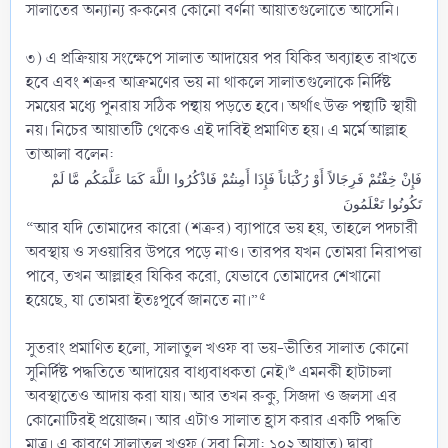
সালাতের অন্যান্য রুকনের কোনো বর্ণনা আয়াতগুলোতে আসেনি।
৩) এ প্রক্রিয়ায় সংক্ষেপে সালাত আদায়ের পর যিকির অব্যাহত রাখতে
হবে এবং শত্রুর আক্রমণের ভয় না থাকলে সালাতগুলোকে নির্দিষ্ট
সময়ের মধ্যে পুনরায় সঠিক পন্থায় পড়তে হবে। অর্থাৎ উক্ত পন্থাটি স্থায়ী
নয়। নিচের আয়াতটি থেকেও এই দাবিই প্রমাণিত হয়। এ মর্মে আল্লাহ
তাআলা বলেন:
فَإِنْ خِفْتُمْ فَرِجَالاً أَوْ رُكْبَاناً فَإِذَا أَمِنتُمْ فَاذْكُرُوا اللَّهَ كَمَا عَلَّمَكُم مَّا لَمْ
تَكُونُوا تَعْلَمُونَ
“আর যদি তোমাদের কারো (শত্রুর) ব্যাপারে ভয় হয়, তাহলে পদচারী
অবস্থায় ও সওয়ারির উপরে পড়ে নাও। তারপর যখন তোমরা নিরাপত্তা
পাবে, তখন আল্লাহর যিকির করো, যেভাবে তোমাদের শেখানো
৫
হয়েছে, যা তোমরা ইতঃপূর্বে জানতে না।”
সুতরাং প্রমাণিত হলো, সালাতুল খওফ বা ভয়-ভীতির সালাত কোনো
৬
সুনির্দিষ্ট পদ্ধতিতে আদায়ের বাধ্যবাধকতা নেই।
এমনকী হাটাচলা
অবস্থাতেও আদায় করা যায়। আর তখন রুকু, সিজদা ও জলসা এর
কোনোটিরই প্রয়োজন। আর এটাও সালাত হ্রাস করার একটি পদ্ধতি
মাত্র। এ কারণে সালাতুল খওফ (সূরা নিসা: ১০২ আয়াত) দ্বারা