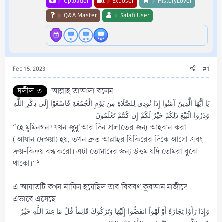
Uploader
Exposer
HistoryLover
Q&A Master
Salafi User
Feb 15, 2023
#1
দলীল-৩
আল্লাহ তাআলা বলেন:
يَا أَيُّهَا الَّذِينَ آمَنُوا إِذَا نُودِي لِلصَّلَاةِ مِن يَوْمِ الْجُمُعَةِ فَاسْعَوْا إِلَى ذِكْرِ اللَّهِ
وَذَرُوا الْبَيْعَ ذَلِكُمْ خَيْرٌ لَكُمْ إِن كُنتُمْ تَعْلَمُونَ
“হে মুমিনগন! যখন জুমু'আর দিন সালাতের জন্য আহবান করা
(আযান দেওয়া) হয়, তখন দ্রুত আল্লাহর যিকিরের দিকে আসো এবং
ক্রয়-বিক্রয় বন্ধ করো। এটা তোমাদের জন্য উত্তম যদি তোমরা বুঝে
১
থাকো।”
এ আয়াতটি কখন নাযিল হয়েছিল তার বিবরণ কুরআন মাজীদে
এভাবে এসেছে:
وَإِذَا رَأَوْا تِجَارَةً أَوْ لَهْواً انفَضُّوا إِلَيْهَا وَتَرَكُوكَ قَائِماً قُلْ مَا عِندَ اللَّهِ خَيْرٌ