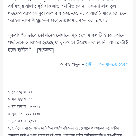
সর্বাবস্থায় সালাত দুই রাকআত প্রমাণিত হয় না। কেননা সালাতুল
খওফের ব্যাপারে সূরা বাকারার ২৩৮-৩৯ নং আয়াতটি সাধ্যমতো যে-
কোনো ভাবে ঐ মুহূর্তের সালাত আদায় করতে বলা হয়েছে।
সুতরাং “যেভাবে তোমাদের শেখানো হয়েছে” এ কথাটি স্বতন্ত্র কোনো
পদ্ধতিকে বোঝানো হয়েছে যা কুরআনে উল্লেখ করা হয়নি। আর সেটাই
৭
হলো হাদীস।
– [সংকলক]
আরও পড়ুন -
হাদীস কেন মানতে হবে?
১. সূরা জুমু'আ: ৯।
২. সূরা জুমু'আ: ১১।
৩. সূরা বাকারা: ২৩৮-৩৯।
৪. সূরা নিসা: ১০১-১০৩।
৫. সূরা বাকারা: ২৩৯।
৬. হাদীসে সালাতুল খওফের বিভিন্ন পদ্ধতি বর্ণিত হয়েছে, যেখানে কুরআনের উক্ত দাবির
বিস্তারিত বর্ণনাও প্রেক্ষাপটের সমর্থন মেলে। পক্ষান্তরে হাদীস অস্বীকারকারীগণ ভয়-ভীতির