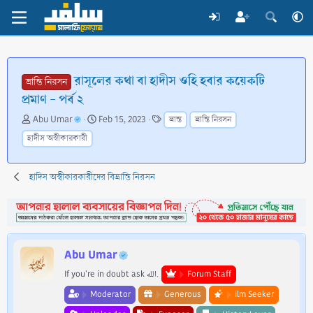
রাসূলের কথা বা হাদীস ওহি হবার কয়েকটি
ভ্রান্তি নিরসন
প্রমাণ - পর্ব ২
T
S
T
Abu Umar
Feb 15, 2023
ভ্রান্ত
ভ্রান্তি নিরসন
h
t
a
হাদীস অস্বীকারকারী
r
a
g
e
r
s
a
t
হাদিস অস্বীকারকারীদের বিভ্রান্তি নিরসন
d
d
s
a
t
t
a
e
r
t
Abu Umar
e
If you're in doubt ask الله.
Forum Staff
r
Moderator
Generous
ilm Seeker