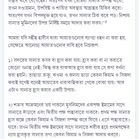
প্রস্তুত করে রেখেছেন। অতঃপর যখন তোমরা সালাত সম্পন্ন করো,
তখন দণ্ডায়মান, উপবিষ্ট ও শায়িত অবস্থায় আল্লাহর যিকির করো।
অতঃপর যখন বিপদমুক্ত হয়ে যাও, তখন সালাত ঠিক করে পড়। নিশ্চয়
৪
সালাত মুমিনদের উপর নির্দিষ্ট সময়ে আদায় করা ফরয।”
আমরা যদি সহীহ হাদীস দ্বারা আয়াতগুলোর ব্যাখ্যা গ্রহণ না করা হয়,
সেক্ষেত্রে আলোচ্য আয়াতগুলোর দাবি হবে নিম্নরূপ:
১) সফরের সালাত কসর বা হ্রাস করা যায়। হ্রাস করা বা না করাতে
কোনো গুনাহ নেই। কিন্তু কত রাকআত হ্রাস করা যায় সে কথা বর্ণনা
করা হয়নি। তাছাড়া রুকু, কওমা ও জলসা ছাড়া কেবল কিয়াম ও সিজদা
করাই যথেষ্ট বলেই আয়াতের ধারাবাহিকতা থেকে বোঝা যায়। আর
এটাও সালাত হ্রাস করার একটি উপায়।
২) শত্রুর আক্রমণের ভয় থাকলে মুসলিমদের একপক্ষ ইমামের সাথে
সালাতে দাঁড়াবে এবং দ্বিতীয় পক্ষ পাহারাতে থাকবে। প্রথম পক্ষ সালাত
হ্রাস কল্পে কেবল কিয়াম ও সিজদা সম্পন্ন করে ফিরে (এসে পাহারাতে)
যাবে। তখন দ্বিতীয় পক্ষ ইমামের সাথে সালাতে শরীক হয়ে প্রথমপক্ষের
ন্যায় হ্রাসকৃত সালাত তথা কেবল কিয়াম ও সিজদা আদায় করবে।