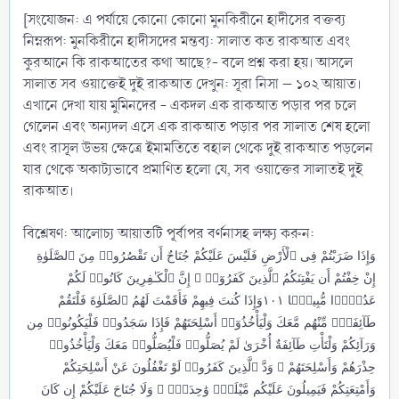
[সংযোজন: এ পর্যায়ে কোনো কোনো মুনকিরীনে হাদীসের বক্তব্য
নিম্নরূপ: মুনকিরীনে হাদীসদের মন্তব্য: সালাত কত রাকআত এবং
কুরআনে কি রাকআতের কথা আছে?- বলে প্রশ্ন করা হয়। আসলে
সালাত সব ওয়াক্তেই দুই রাকআত দেখুন: সূরা নিসা – ১০২ আয়াত।
এখানে দেখা যায় মুমিনদের - একদল এক রাকআত পড়ার পর চলে
গেলেন এবং অন্যদল এসে এক রাকআত পড়ার পর সালাত শেষ হলো
এবং রাসূল উভয় ক্ষেত্রে ইমামতিতে বহাল থেকে দুই রাকআত পড়লেন
যার থেকে অকাট্যভাবে প্রমাণিত হলো যে, সব ওয়াক্তের সালাতই দুই
রাকআত।
বিশ্লেষণ: আলোচ্য আয়াতটি পূর্বাপর বর্ণনাসহ লক্ষ্য করুন:
وَإِذَا ضَرَبْتُمْ فِى ٱلْأَرْضِ فَلَيْسَ عَلَيْكُمْ جُنَاحٌ أَن تَقْصُرُوا۟ مِنَ ٱلصَّلَوٰةِ
إِنْ خِفْتُمْ أَن يَفْتِنَكُمُ ٱلَّذِينَ كَفَرُوٓا۟ ۚ إِنَّ ٱلْكَـٰفِرِينَ كَانُوا۟ لَكُمْ
عَدُوًّۭا مُّبِينًۭا ١٠١وَإِذَا كُنتَ فِيهِمْ فَأَقَمْتَ لَهُمُ ٱلصَّلَوٰةَ فَلْتَقُمْ
طَآئِفَةٌۭ مِّنْهُم مَّعَكَ وَلْيَأْخُذُوٓا۟ أَسْلِحَتَهُمْ فَإِذَا سَجَدُوا۟ فَلْيَكُونُوا۟ مِن
وَرَآئِكُمْ وَلْتَأْتِ طَآئِفَةٌ أُخْرَىٰ لَمْ يُصَلُّوا۟ فَلْيُصَلُّوا۟ مَعَكَ وَلْيَأْخُذُوا۟
حِذْرَهُمْ وَأَسْلِحَتَهُمْ ۗ وَدَّ ٱلَّذِينَ كَفَرُوا۟ لَوْ تَغْفُلُونَ عَنْ أَسْلِحَتِكُمْ
وَأَمْتِعَتِكُمْ فَيَمِيلُونَ عَلَيْكُم مَّيْلَةًۭ وَٰحِدَةًۭ ۚ وَلَا جُنَاحَ عَلَيْكُمْ إِن كَانَ