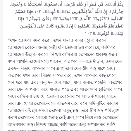
بِكُمْ أَذًۭى مِّن مَّطَرٍ أَوْ كُنتُم مَّرْضَىٰٓ أَن تَضَعُوٓا۟ أَسْلِحَتَكُمْ ۖ وَخُذُوا۟
حِذْرَكُمْ ۗ إِنَّ ٱللَّهَ أَعَدَّ لِلْكَـٰفِرِينَ عَذَابًۭا مُّهِينًۭا ١٠٢ فَإِذَا قَضَيْتُمُ
ٱلصَّلَوٰةَ فَٱذْكُرُوا۟ ٱللَّهَ قِيَـٰمًۭا وَقُعُودًۭا وَعَلَىٰ جُنُوبِكُمْ ۚ فَإِذَا
ٱطْمَأْنَنتُمْ فَأَقِيمُوا۟ ٱلصَّلَوٰةَ ۚ إِنَّ ٱلصَّلَوٰةَ كَانَتْ عَلَى ٱلْمُؤْمِنِينَ
كِتَـٰبًۭا مَّوْقُوتًۭا ١٠٣
“যখন তোমরা সফর করো, তখন সালাত কসর (হ্রাস) করলে
তোমাদের কোনো গুনাহ নেই। যদি তোমরা ভয় করো যে, কাফিররা
তোমাদের উত্যক্ত করবে। নিশ্চয় কাফিররা তোমাদের প্রকাশ্য শত্রু।
যখন আপনি তাদের মধ্যে থাকেন, অতঃপর সালাতে দাঁড়ান, তখন যেন
একদল দাঁড়ায় আপনার সাথে এবং তারা যেন স্বীয় অস্ত্র সাথে নেয়।
অতঃপর যখন তারা সিজদা সম্পন্ন করে, তখন আপনার কাছ থেকে
যেন সরে যায় এবং অন্য দল যেন আসে, যারা সালাত পড়েনি। অতঃপর
তারা যেন আপনার সাথে সালাত পড়ে এবং আত্মরক্ষার হাতিয়ার সাথে
নেয়। কাফিররা চায় যে, তোমরা কোনোরূপে অসতর্ক থাকো, যাতে
তারা একযোগে তোমাদেরকে আক্রমণ করে বসে। যদি বৃষ্টির কারণে
তোমাদের কষ্ট হয় অথবা তোমরা অসুস্থ হও, তবে স্বীয় অস্ত্র পরিত্যাগ
করায় তোমাদের কোনো গুনাহ নেই এবং সাথে নিয়ে নাও তোমাদের
আত্মরক্ষার অস্ত্র। নিশ্চয় আল্লাহ কাফিরদের জন্য অপমানকর শাস্তি