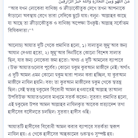
مِّنَ اللَّهْوِ وَمِنَ التَّجَارَةِ وَاللَّهُ خَيْرُ الرَّازِقِينَ
“আর যখন লোকেরা বাণিজ্য ও ক্রীড়াকৌতুক দেখে তখন আপনাকে
দাঁড়ানো অবস্থায় রেখে তারা সেদিকে ছুটে যায়। বলুন: আল্লাহর কাছে
যা আছে তা ক্রীড়াকৌতুক ও বাণিজ্য অপেক্ষা উৎকৃষ্ট। আল্লাহ সর্বোত্তম
২
রিযিকদাতা।”
আলোচ্য আয়াত দুটি থেকে প্রমাণিত হলো, ১) সালাতুল জুমু'আর জন্য
আযান দেওয়া হতো, ২) জুমু'আর দিনটিতে কোনো বিশেষ সালাত
ছিল, যার জন্য লোকেরা জমা হতো। অথচ এ দুটি আমলের ব্যাপারে
(উক্ত আয়াতগুলোর পূর্বের) কোনো হুকুম কুরআন মাজীদে নেই। অর্থাৎ
এ দুটি আমল এমন কোনো হুকুম দ্বারা পালন করা হচ্ছিল, যা কুরআন
মাজীদে নাযিল হয়নি। বরং তা কুরআন মাজীদের হুকুম থেকে স্বতন্ত্র
ছিল। সেই স্বতন্ত্র হুকুমের বিরোধী আমল হওয়াতেই আল্লাহ তাআলা
উপরিউক্ত আয়াতগুলোর মাধ্যমে সতর্ক করেন। সুতরাং প্রমাণিত হলো,
এই হুকুমের উপর আমল আল্লাহর নাযিলকৃত আরেক প্রত্যাদেশ তথা
হাদীসের বদৌলতে চলছিল। সুতরাং হাদীস ওহি।
আয়াতটি হাদীসের বিরোধী আমল করার ব্যাপারে সতর্কতা স্বরূপ
নাযিল হয়। এ থেকে হাদীসের আহকামের গুরুত্বও সুস্পষ্ট হয়।