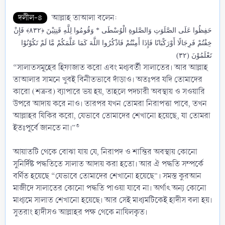
দলীল-৪
আল্লাহ তাআলা বলেন:
حَفِظُوا عَلَى الصَّلَوَتِ وَالصَّلوةِ الْوُسْطَى * وَقُومُوا لِلَّهِ قَنِتِيْنَ ﴿۸۳۲﴾ فَإِنْ
خِفْتُمْ فَرِجَالًا أَوْرَكْبَانًا فَإِذَا أَمِنْتُمْ فَاذْكُرُوا اللَّهَ كَمَا عَلَّمَكُمْ مَّا لَمْ تَكُوْنُوْا
تَعْلَمُوْنَ (٣٢)
“সালাতসমূহের হিফাজাত করো এবং মধ্যবর্তী সালাতের। আর আল্লাহ
তাআলার সামনে খুবই বিনীতভাবে দাঁড়াও। অতঃপর যদি তোমাদের
কারো (শত্রুর) ব্যাপারে ভয় হয়, তাহলে পদচারী অবস্থায় ও সওয়ারি
উপরে আদায় করে নাও। তারপর যখন তোমরা নিরাপত্তা পাবে, তখন
আল্লাহর যিকির করো, যেভাবে তোমাদের শেখানো হয়েছে, যা তোমরা
৩
ইতঃপূর্বে জানতে না।”
আয়াতটি থেকে বোঝা যায় যে, নিরাপদ ও শান্তির অবস্থায় কোনো
সুনির্দিষ্ট পদ্ধতিতে সালাত আদায় করা হতো। আর ঐ পদ্ধতি সম্পর্কে
বর্ণিত হয়েছে “যেভাবে তোমাদের শেখানো হয়েছে”। সমস্ত কুরআন
মাজীদে সালাতের কোনো পদ্ধতি পাওয়া যাবে না। অর্থাৎ অন্য কোনো
মাধ্যমে সালাত শেখানো হয়েছে। আর সেই মাধ্যমটিকেই হাদীস বলা হয়।
সুতরাং হাদীসও আল্লাহর পক্ষ থেকে নাযিলকৃত।