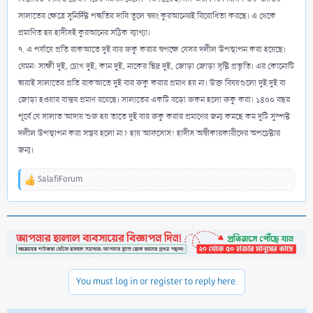
সালাতের ক্ষেত্রে সুনির্দিষ্ট পদ্ধতির দাবি তুলে স্বয়ং কুরআনেরই বিরোধিতা করছে। এ থেকে
প্রমাণিত হয় হাদীসই কুরআনের সঠিক ব্যাখ্যা।
৭. এ পর্যায়ে প্রতি রাকআতে দুই বার রুকু করার স্বপক্ষে যেসব দলীল উপস্থাপন করা হয়েছে।
যেমন: সাক্ষী দুই, চোখ দুই, কান দুই, নাকের ছিদ্র দুই, জোড়া জোড়া সৃষ্টি প্রভৃতি। এর কোনোটি
দ্বারাই সালাতের প্রতি রাকআতে দুই বার রুকু করার প্রমাণ হয় না। উক্ত বিষয়গুলো দুই দুই বা
জোড়া হওয়ার বাস্তব প্রমাণ রয়েছে। সালাতের একটি বড়ো রুকন হলো রুকু করা। ১৪০০ বছর
পূর্বে যে সালাত আদায় শুরু হয় তাতে দুই বার রুকু করার প্রমাণের জন্য কমছে কম দুটি সুস্পষ্ট
দলীল উপস্থাপন করা সম্ভব হলো না? হায় আফসোস! হাদীস অস্বীকারকারীদের অপচেষ্টার
জন্য।
SalafiForum
R
e
a
c
t
i
o
n
You must log in or register to reply here.
s
: