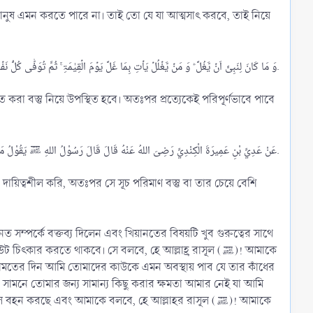
্র মানুষ এমন করতে পারে না। তাই তো যে যা আত্মসাৎ করবে, তাই নিয়ে
وَ مَا کَانَ لِنَبِیٍّ اَنۡ یَّغُلَّ ؕ وَ مَنۡ یَّغۡلُلۡ یَاۡتِ بِمَا غَلَّ یَوۡمَ الۡقِیٰمَۃِ ۚ ثُمَّ تُوَفّٰی کُلُّ نَفۡسٍ مَّا کَسَبَتۡ وَ ہُمۡ لَا یُظۡلَمُوۡنَ.​
া বস্তু নিয়ে উপস্থিত হবে। অতঃপর প্রত্যেকেই পরিপূর্ণভাবে পাবে
عَنْ عَدِيِّ بْنِ عَمِيرَةَ الْكِنْدِيِّ رَضِىَ اللهُ عَنْهُ قَالَ قَالَ رَسُوْلُ اللهِ ﷺ يَقُوْلُ مَنْ اسْتَعْمَلْنَاهُ مِنْكُمْ عَلَى عَمَلٍ فَكَتَمْنَا مِخْيَطًا فَمَا فَوْقَهُ كَانَ غُلُوْلًا يَأْتِيْ بِهِ يَوْمَ الْقِيَامَةِ.​
 করতে থাকবে। সে বলবে, হে আল্লাহ্র রাসূল (ﷺ)! আমাকে
ক্বিয়ামতের দিন আমি তোমাদের কাউকে এমন অবস্থায় পাব যে তার কাঁধের
 করছে এবং আমাকে বলবে, হে আল্লাহর রাসূল (ﷺ)! আমাকে