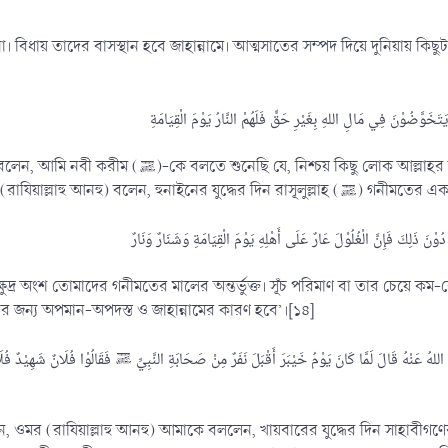
 না। বিধায় তাদের বাসস্থান হবে জাহান্নামে। আত্মসাতের সম্পদ দিয়ে দুনিয়ায় কিছ
র সম্পদ অন্যায়ভাবে দখল করবে। আর ক্বিয়ামতের দিন তাদের বাসস্থান
হবে জাহান্নাম।[১৩] ওবাদাহ ইবনু ছামিত (র
ুদ্র অংশ তোমাদের গনীমতের মালের অন্তর্ভুক্ত। সূঁচ পরিমাণ বা তার চেয়ে ক
ীর জন্য অপমান-অপদস্ত ও জাহান্নামের কারণ হবে’।[১৪]
هُ عَنْهُ قَالَ لَمَّا كَانَ يَوْمُ خَيْبَرَ أَقْبَلَ نَفَرٌ مِنْ صَحَابَةِ النَّبِيِّ ﷺ فَقَالُوْا فُلَانٌ شَهِيْدٌ فُل
বলেন, ওমর (রাযিয়াল্লাহু আনহু) আমাকে বললেন, খায়বারের যুদ্ধের দিন সাহা