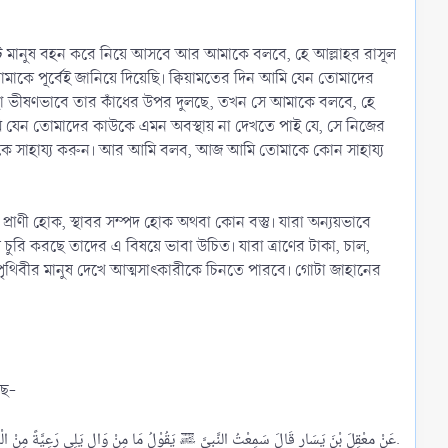
টি মানুষ বহন করে নিয়ে আসবে আর আমাকে বলবে, হে আল্লাহর রাসূল
া ভীষণভাবে তার কাঁধের উপর দুলছে, তখন সে আমাকে বলবে, হে
ন প্রাণী হোক, স্থাবর সম্পদ হোক অথবা কোন বস্তু। যারা অন্যয়ভাবে
ণ চুরি করছে তাদের এ বিষয়ে ভাবা উচিত। যারা ত্রাণের টাকা, চাল,
পৃথিবীর মানুষ দেখে আত্মসাৎকারীকে চিনতে পারবে। গোটা জাহানের
ছে-
عَنْ معْقِلَ بْنَ يَسَارٍ قَالَ سَمِعْتُ النَّبِىَّ ﷺ يَقُوْلُ مَا مِنْ وَالٍ يَلِي رَعِيَّةً مِنْ الْمُسْلِمِيْنَ فَيَمُوْتُ وَهُوَ غَاشٌّ لَهُمْ إِلَّا حَرَّمَ اللهُ عَلَيْهِ الْجَنَّةَ.​