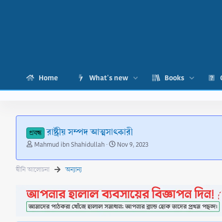
Home
What's new
Books
রাষ্ট্রীয় সম্পদ আত্মসাৎকারী
প্রবন্ধ
T
S
Mahmud ibn Shahidullah
Nov 9, 2023
h
t
r
a
দ্বীনি আলোচনা
অন্যান্য
e
r
a
t
d
d
s
a
t
t
a
e