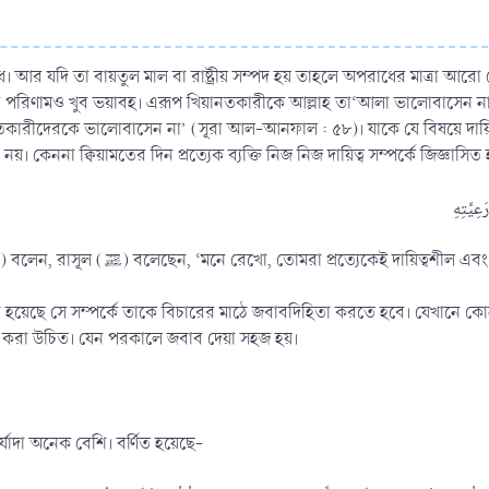
আর যদি তা বায়তুল মাল বা রাষ্ট্রীয় সম্পদ হয় তাহলে অপরাধের মাত্রা আরো বে
ামও খুব ভয়াবহ। এরূপ খিয়ানতকারীকে আল্লাহ তা‘আলা ভালোবাসেন না। তাকে ঘৃণার দৃষ্টিতে
। কেননা ক্বিয়ামতের দিন প্রত্যেক ব্যক্তি নিজ নিজ দায়িত্ব সম্পর্কে জিজ্ঞাসিত
আব্দুল্লাহ ইবনু ওমর (রাযিয়াল্লাহু আনহুমা) বলেন, রাসূল (ﷺ) বলেছেন, ‘মনে রেখো, তোম
করা হয়েছে সে সম্পর্কে তাকে বিচারের মাঠে জবাবদিহিতা করতে হবে। যেখানে কোন র
করা উচিত। যেন পরকালে জবাব দেয়া সহজ হয়।
্যাদা অনেক বেশি। বর্ণিত হয়েছে-