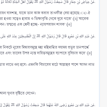
عَنْ عِيَاضِ بْنِ حِمَارٍ قَالَ سَمِعْتُ رَسُوْلَ اللهِ ﷺ يَقُوْلُ أَهْلُ الْجَنَّةِ ثَلَاثَةٌ ذُوْ سُلْطَانٍ مُقْسِطٌ مُتَصَدِّقٌ مُوَفَّقٌ وَرَجُلٌ رَحِيْمٌ رَقِيْقُ الْقَلْبِ لِكُلِّ ذِىْ قُرْبَى وَمُسْلِمٍ وَعَفِيْفٌ مُتَعَفِّفٌ ذُوْ عِيَالٍ.​
তা হওয়া সত্ত্বেও হারাম ও ভিক্ষাবৃত্তি থেকে দূরে থাকে’।[২] আরেক
 আশ্রয় দিবেন। তন্মধ্যে এক শ্রেণী হচ্ছে- ন্যায়পরায়ণ শাসক’।[৩]
عَنْ عَبْدِ اللهِ بْنِ عَمْرٍو قَالَ قَالَ رَسُوْلُ اللهِ ﷺ إِنَّ الْمُقْسِطِيْنَ عِنْدَ اللهِ عَلَى مَنَابِرَ مِنْ نُوْرٍ عَنْ يَمِيْنِ الرَّحْمَنِ عَزَّ وَجَلَّ وَكِلْتَا يَدَيْهِ يَمِيْنٌ الَّذِيْنَ يَعْدِلُوْنَ فِىْ حُكْمِهِمْ وَأَهْلِيْهِمْ وَمَا وَلُوْا.​
 এবং তাদের উপর ন্যস্ত দায়িত্বসমূহের ব্যাপারে সুবিচার করে’।[৪]
ান্নাত লাভে ধন্য হবে। এমনকি বিচারের মাঠে আল্লাহর পাশে আসন লাভ
া ঘৃণার দৃষ্টিতে দেখেন।
عَن عَبْدِ اللهِ بن عَمْرو رَضِىَ اللهُ عَنْهُمَا قَالَ سَمِعْتُ رَسُوْلَ اللهِ ﷺ يَقُوْلُ إِنَّ شَرَّ الرِّعَاءِ الْحُطَمَةُ.​