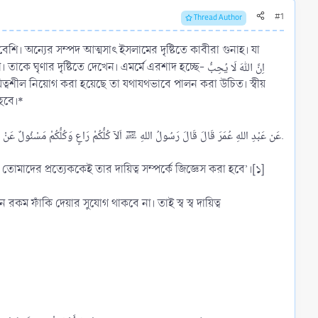
#1
Thread Author
শি। অন্যের সম্পদ আত্মসাৎ ইসলামের দৃষ্টিতে কাবীরা গুনাহ। যা
 দেখেন। এমর্মে এরশাদ হচ্ছে- اِنَّ اللّٰہَ لَا یُحِبُّ
 হবে।*
عَن عَبْدِ اللهِ عُمَرَ قَالَ قَالَ رَسُولُ اللهِ ﷺ اَلآ كُلُّكُمْ رَاعٍ وَكُلُّكُمْ مَسْئُولٌ عَنْ رَعِيَّتِهِ.​
রা প্রত্যেকেই দায়িত্বশীল এবং তোমাদের প্রত্যেককেই তার দায়িত্ব সম্পর্কে জিজ্ঞেস করা হবে’।[১]
কম ফাঁকি দেয়ার সুযোগ থাকবে না। তাই স্ব স্ব দায়িত্ব