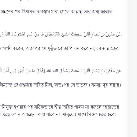
عَنْ معْقِلَ بْنَ يَسَارٍ قَالَ سَمِعْتُ النَّبِىَّ ﷺ يَقُوْلُ مَا مِنْ عَبْدٍ اسْتَرْعَاهُ اللهُ رَعِيَّةً فَلَمْ يَحُطْهَا بِنَصِيْحَةٍ إِلَّا لَمْ يَجِدْ رَائِحَةَ الْجَنَّةِ.​
عَنْ معْقِلَ بْنَ يَسَارٍ قَالَ سَمِعْتُ رَسُوْلَ اللهِ ﷺ يَقُوْلُ مَا مِنْ أَمِيْرٍ يَلِى أَمْرَ الْمُسْلِمِيْنَ ثُمَّ لَا يَجْهَدُ لَهُمْ وَيَنْصَحُ إِلَّا لَمْ يَدْخُلْ مَعَهُمُ الْجَنَّةَ.​
ে নিযুক্ত হওয়ার পর সঠিকভাবে স্বীয় দায়িত্ব পালন না করলে জান্নাতের
দায়িত্বে কোন অবহেলা করা যাবে না। মানুষের সাথে মিশুক হতে হবে।