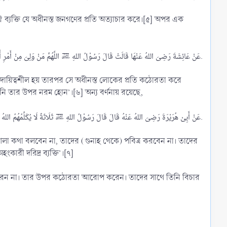
عَنْ عَائِشَةَ رَضِىَ اللهُ عَنْهَا قَالَتْ قَالَ رَسُوْلُ اللهِ ﷺ اللَّهُمَّ مَنْ وَلِىَ مِنْ أَمْرِ أُمَّتِىْ شَيْئًا فَشَقَّ عَلَيْهِمْ فَاشْقُقْ عَلَيْهِ وَمَنْ وَلِىَ مِنْ أَمْرِ أُمَّتِىْ شَيْئًا فَرَفَقَ بِهِمْ فَارْفُقْ بِهِ.​
ি তার উপর নরম হোন’।[৬] অন্য বর্ণনায় রয়েছে,
عَنْ أَبِىْ هُرَيْرَةَ رَضِىَ اللهُ عَنْهُ قَالَ قَالَ رَسُوْلُ اللهِ ﷺ ثَلَاثَةٌ لَا يُكَلِّمُهُمُ اللهُ يَوْمَ الْقِيَامَةِ وَلَا يُزَكِّيْهِمْ وَلَا يَنْظُرُ إِلَيْهِمْ وَلَهُمْ عَذَابٌ أَلِيْمٌ شَيْخٌ زَانٍ وَمَلِكٌ كَذَّابٌ وَعَائِلٌ مُسْتَكْبِرٌ.​
ংকারী দরিদ্র ব্যক্তি’।[৭]
ম করেন না। তার উপর কঠোরতা আরোপ করেন। তাদের সাথে তিনি বিচার