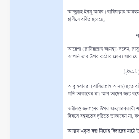
আব্দুল্লাহ ইবনু আমর (রাযিয়াল্লাহু আনহুমা) বলেন, আমি রাসূল (ﷺ)-কে বলতে শুনেছি, নিশ্চয় নিকৃষ্ট দায়িত্বশীল হচ
হাদীসে বর্ণিত হয়েছে,
আয়েশা (রাযিয়াল্লাহু আনহা) বলেন, রাসূল (ﷺ) বলেছেন, ‘হে আল্লাহ! কোন ব্যক্তি যদি আমার উম্মতের সামান্য কাজের দায়িত্বশীল হয় তারপর সে অধীনস্ত লোকের প্র
আপনি তার উপর কঠোর হোন। আর যে ব্যক
আবূ হুরায়রা (রাযিয়াল্লাহু আনহু) হতে বর্ণিত, রাসূলুল্লাহ (ﷺ) বলেছেন, ‘তিন ব্যক্তির সাথে ক্বিয়ামতের দিন আল্লাহ তা‘আলা কথা বল
প্রতি তাকাবেন না। আর তাদের জন্য রয়েছে 
অধীনস্ত জনগণের উপর অত্যাচারকারী শ
দিবসে রহমতের দৃষ্টিতে তাকাবেন না, কথ
আত্মসাৎকৃত বস্তু নিয়েই বিচারের মাঠে 