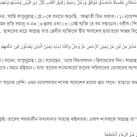
পরায়ণ বাদশাহ, যাকে ভাল কাজ করার তাওফীক্ব দেয়া হয়েছে। (২) ঐ
লিমের প্রতি দয়ালু ও ন¤্র-হৃদয় এবং (৩) সেই ব্যক্তি যে বহু সন্তানের (গরীব) পি
ছে, রাসূলুল্লাহ (ﷺ) বলেছেন, ‘হাশরের মাঠে আল্লাহ সাত শ্রেণীর ব্যক্তিকে স্বীয় আরশের ছায়াতলে
কটে নূরের মিম্বারসমূহে মহা মহিমান্বিত দয়াময় প্রভুর ডানপার্শ্বে
াত (সমান মহিয়ান)। যারা তাদের শাসনকার্যে তাদের পরিবারের লোকদের ব্যাপারে
্যাদা অনেক বেশি। এমন ন্যায়পরায়ণ শাসক আরশের ছায়ায় স্থান পাবে। তাছাড়া জ
ষ্ট। তাদের পরকালীন ফলাফলও অত্যন্ত কষ্টদায়ক। এরূপ শাসককে আল্লাহ তা‘আল