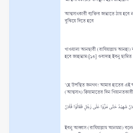
আত্মসাৎকারী ব্যক্তির জান্নাতে ঠায় হবে
বুঝিয়ে দিতে হবে
খাওয়ালা আনছারী (রাযিয়াল্লাহু আনহা) বলেন, আমি নবী করীম (ﷺ)-কে বলতে শুনেছি যে, নিশ্চয় কিছু লোক আল্লাহ
‘হে উপস্থিত জনগণ! আমার হাতের এই ক্ষ
(আত্মসাৎ) ক্বিয়ামাতের দিন খিয়ানতকার
َانٌ شَهِيْدٌ حَتَّى مَرُّوْا عَلَى رَجُلٍ فَقَالُوْا فُلَانٌ
ইবনু আব্বাস (রাযিয়াল্লাহু আনহুমা) 