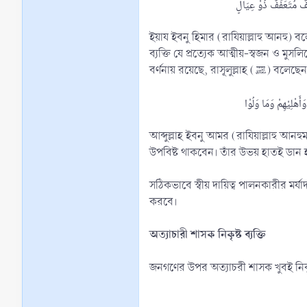
ইয়ায ইবনু হিমার (রাযিয়াল্লাহু আনহু) বলেন, আমি রাসূলুল্লাহ (ﷺ)-কে বলতে শুনেছি, ‘জান্নাতী তিন প্রকার। (১) ন্যায়
ব্যক্তি যে প্রত্যেক আত্মীয়-স্বজন ও মুস
বর্ণনায় রয়ে
আব্দুল্লাহ ইবনু আমর (রাযিয়াল্লাহু আনহুমা) বলেন, রাসূলুল্লাহ (ﷺ) বলেছেন, ‘ন্যায় বিচারকগণ (ক্বিয়ামতের দিন) আল্লাহর নি
উপবিষ্ট থাকবেন। তাঁর উভয় হাতই ডান হ
সঠিকভাবে স্বীয় দায়িত্ব পালনকারীর মর
করবে।
অত্যাচারী শাসক নিকৃষ্ট ব্যক্তি
জনগণের উপর অত্যাচরী শাসক খুবই নিকৃ