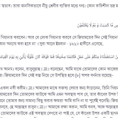
স্বভাব। তারা মানসিকভাবে নীচু শ্রেণীর ব্যক্তির মধ্যে গণ্য। কোন রুচিশীল ভদ
খিয়ানত করবেন। আর যে লোক খিয়ানত করবে সে ক্বিয়ামতের দিন সেই খিয়ানত কর
কোন অন্যায় করা হবে না’ (সূরা আলে ইমরান : ১৬১)। হাদীসে এসেছে,
োন কাজের দায়িত্বশীল করি, অতঃপর সে সূচ পরিমাণ বস্তু বা তার চেয়ে বেশি
 ক্বিয়ামতের দিন সেই বস্তু নিয়ে সে উপস্থিত হবে।[৮] অপর বর্ণনায় রয়েছে-
ে বক্তব্য দিলেন এবং খিয়ানতের বিষয়টি খুব গুরুত্বের সাথে
তের দিন তোমাদের কাউকে আমি এমন অবস্থায় পাব যে, তার কাঁধের উপর উট চিৎকার
মনে তোমার জন্য সামান্য কিছু করার ক্ষমতা আমি রাখি না যা পূর্বেই বলেছি। 
াহর সামনে তোমার জন্য সামান্য কিছু করার ক্ষমতা আমার নেই যা আমি
ন তোমাদের কাউকে এই অবস্থায় দেখতে না পাই যে, সে কাঁধের উপর একটি ছাগল বহন