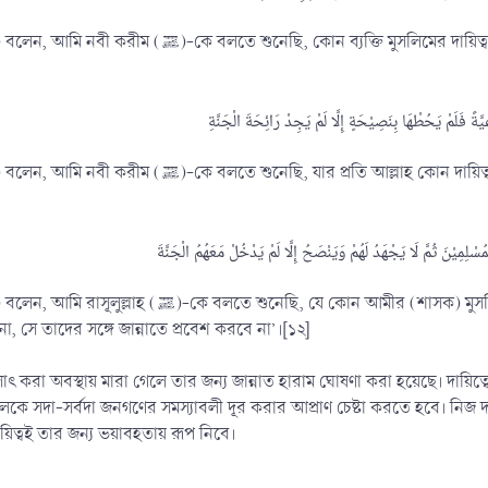
ায়িত্ব গ্রহণের পর খিয়ানত অবস্থায় মারা গেলে আল্লাহ তার জন্য জান্নাত
ায়িত্ব অর্পণ করেন, অতঃপর সে সুষ্ঠুভাবে তা পালন করে না, সে জান্নাতের
মুসলিমদের দেখাশুনার দায়িত্ব নিল, অতঃপর সে তাদের (সমস্যা দূর করার)
না, সে তাদের সঙ্গে জান্নাতে প্রবেশ করবে না’।[১২]
সাৎ করা অবস্থায় মারা গেলে তার জন্য জান্নাত হারাম ঘোষণা করা হয়েছে। দায়িত্ব
ীলকে সদা-সর্বদা জনগণের সমস্যাবলী দূর করার আপ্রাণ চেষ্টা করতে হবে। নিজ 
িত্বই তার জন্য ভয়াবহতায় রূপ নিবে।