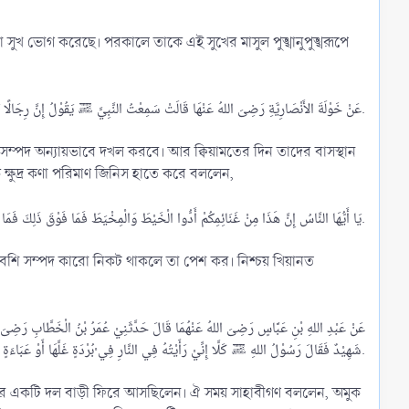
ুটা সুখ ভোগ করেছে। পরকালে তাকে এই সুখের মাসুল পুঙ্খানুপুঙ্খরূপে
عَنْ خَوْلَةَ الأَنْصَارِيَّةِ رَضِىَ اللهُ عَنْهَا قَالَتْ سَمِعْتُ النَّبِيَّ ﷺ يَقُوْلُ إِنَّ رِجَالًا يَتَخَوَّضُوْنَ فِي مَالِ اللهِ بِغَيْرِ حَقٍّ فَلَهُمْ النَّارُ يَوْمَ الْقِيَامَةِ.​
াযিয়াল্লাহু আনহু) বলেন, হুনাইনের যুদ্ধের দিন রাসূলুল্লাহ (ﷺ) গনীমতের এক ক্ষুদ্র কণা পরিমাণ জিনিস হাতে করে বললেন,
يَا أَيُّهَا النَّاسُ إِنَّ هَذَا مِنْ غَنَائِمِكُمْ أَدُّوا الْخَيْطَ وَالْمِخْيَطَ فَمَا فَوْقَ ذَلِكَ فَمَا دُوْنَ ذَلِكَ فَإِنَّ الْغُلُوْلَ عَارٌ عَلَى أَهْلِهِ يَوْمَ الْقِيَامَةِ وَشَنَارٌ وَنَارٌ.​
ম-বেশি সম্পদ কারো নিকট থাকলে তা পেশ কর। নিশ্চয় খিয়ানত
عَنْ عَبْدِ اللهِ بْنِ عَبَّاسٍ رَضِىَ اللهُ عَنْهُمَا قَالَ حَدَّثَنِيْ عُمَرُ بْنُ الْخَطَّابِ رَضِىَ الل
شَهِيْدٌ فَقَالَ رَسُوْلُ اللهِ ﷺ كَلَّا إِنِّيْ رَأَيْتُهُ فِي النَّارِ فِي ْبُرْدَةٍ غَلَّهَا أَوْ عَبَاءَةٍ.​
বীগণের একটি দল বাড়ী ফিরে আসছিলেন। ঐ সময় সাহাবীগণ বললেন, অমুক