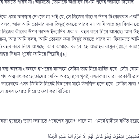
ই করতে পারব না। আমিতো তোমাকে আল্লাহর বিধান পূর্বেই জানিয়ে দিয়েছি।
উকে এমন অবস্থায় দেখতে না পাই যে, সে নিজের কাঁধের উপর চিৎকাররত এক
 সে নিজের কাঁধের উপর কাপড় ইত্যাদির এক খ- বহন করে নিয়ে আসছে। আর উহ
আর আমাকে বলবে, হে আল্লাহর রাসূল (ﷺ)! আমাকে সাহায্য করুন। আর আমি বলব, আজ আমি তোমাকে কোন সাহায্য
র বিধান পূর্বেই জানিয়ে দিয়েছি।[৯]
হতে যে বস্তু আত্মসাৎ করবে হাশরের ময়দানে সেদিন তাই নিয়ে হাযির হবে। সেটা কো
সম্পদ অত্মসাৎ করছে তাদের সেদিন অবস্থা হবে খুবই লজ্জাকর। যারা সরকারী ত্রা
ে তাদেরকে এসব জিনিসি নিয়েই বিচারের মাঠে উপস্থিত হতে হবে। সেদিন সারা 
াইলে এসব ফেরত দিয়ে তওবা করা উচিত।
ম করা হয়েছে। তারা জান্নাতে প্রবেশের সুযোগ পাবে না। এমর্মে হাদীসে বর্ণিত হয়ে