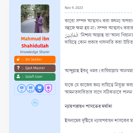
r
Nov 9, 2023
t
e
কারো সম্পদ আত্মসাৎ করা জঘন্য অপরাধ। 
r
সহজে ক্ষমা হয় না। সম্পদ আত্মসাৎ করার পরিণ
الۡخَآئِنِیۡنَ ‘নিশ্চয় আল্লাহ তা‘আলা খিয়ানতকারীদেরকে ভালোবাসেন না’ (সূরা আল-আনফাল : ৫৮)। যাকে যে বিষয়ে দায়িত্বশীল নিয়োগ করা হয়েছে তা যথাযথভাবে পালন করা উচিত। স্বীয়
Mahmud ibn
দায়িত্বে কোন প্রকার গাফলতি করা উচিত নয়
Shahidullah
Knowledge Sharer
ilm Seeker
Q&A Master
Salafi User
যাকে যে কাজের জন্য দায়িত্বে নিযুক্ত 
আমনতদারিতার সাথে সঠিকভাবে পালন 
ন্যায়পরায়ণ শাসকের মর্যাদা
ইসলামের দৃষ্টিতে ন্যায়পরায়ণ শাসকের মর