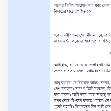
অন্যের জিনিস আত্মসাৎ করা খুবই নোংরা 
বিচারের মাঠে উপস্থিত হবে।
‘কোন নবীর জন্য শোভনীয় নয় যে, তিনি 
যা সে অর্জন করেছে। আর তাদের প্রতি 
আদী ইবনু আমিরা আল-কিন্দী (রাযিয়াল্লাহু আনহু) বলেন, রাসূলুল্লাহ (ﷺ) বলেছেন, আমি যাকে তোমাদের ক
সম্পদ আত্মসাৎ করল, সেটাই হবে খিয়ানত।
আবূ হুরায়রা (রাযিয়াল্লাহু আনহু) বলেন, একদা নবী করীম (ﷺ) আমাদের মাঝে বক্তব্য দেয়ার জন্য দাঁড়ালেন, তিনি খিয়ানত সম্পর্ক
পেশ করলেন। তারপর তিনি বললেন, ক্বিয়াম
রক্ষা করুন। আমি বলব, আজ আল্লাহ্র সা
উপর ঘোড়া চিৎকার করতে থাকবে। সে বলবে, হে আল্লাহর রাসূল (ﷺ)! আমাকে রক্ষা করুন, আমি বলব, আজ আল্ল
পূর্বেই বলেছি। ক্বিয়ামতের দিন আমি যে