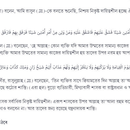
্ছে ঐ ব্যক্তি যে অধীনস্ত জনগণের প্রতি অত্যাচার করে।[৫] অপর এক
তি কঠোরতা করে
্তি আমার উম্মতের সামান্য কাজের দায়িত্বশীল হয় তাদের উপর নরম হয় আপন
বেন না, তাদের (গুনাহ থেকে) পবিত্র করবেন না। তাদের
কঠোর শাস্তি। (এরা হল) বুড়ো ব্যভিচারী, মিথ্যাবাদী শাসক বা রাষ্ট্রপ্রধান ও অহ
াসক সর্বাধিক নিকৃষ্ট দায়িত্বশীল। এরূপ শাসকের উপর আল্লাহ তা‘আলা রহ
াও বলবেন না। আর তাদের জন্য রয়েছে যন্ত্রণাদায়ক শাস্তি।
উঠবে