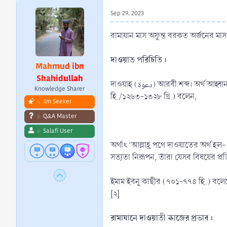
r
Sep 29, 2023
t
e
রামাযান মাস অফুন্ত বরকত অর্জনের মাস। 
r
দাওয়াত পরিচিতি :
Mahmud ibn
Shahidullah
দাওয়াহ (دعوة) আরবী শব্দ। অর্থ আহ্বান করা বা ডাকা। আর যিনি আহ্বান করেন বা ডাকেন তাকে আরবীতে داعى তথা আহ্বায়ক বলা হয়। শায়খুল ইসলাম ইমাম ইবনে তায়মিয়াহ (৬৬১-৭২৮
Knowledge Sharer
হি./১২৬৩-১৩২৮ খ্রি.) বলেন,
ilm Seeker
Q&A Master
Salafi User
অর্থাৎ ‘আল্লাহ্র পথে দাওয়াতের অর্থ হ
সত্যতা নিরূপন, তাঁরা যেসব বিষয়ের প্র
ইমাম ইবনু কাছীর (৭০১-৭৭৪ হি.) বলেছেন, ‘ইসলামের প্রতি আহ্বান করার অর্থ হচ্ছে- لله
[২]
রামাযানে দাওয়াতী কাজের প্রভাব :