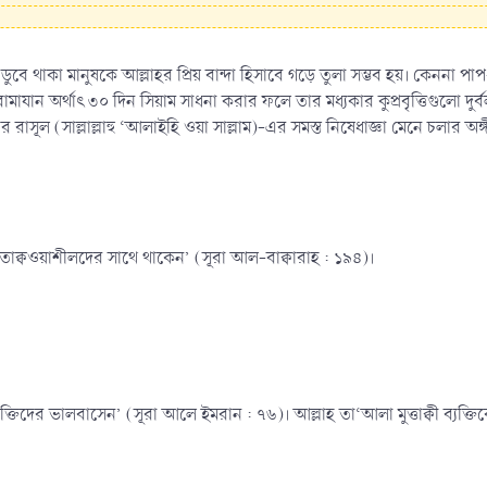
ুবে থাকা মানুষকে আল্লাহর প্রিয় বান্দা হিসাবে গড়ে তুলা সম্ভব হয়। কেননা পা
ামাযান অর্থাৎ ৩০ দিন সিয়াম সাধনা করার ফলে তার মধ্যকার কুপ্রবৃত্তিগুলো দুর্
 রাসূল (সাল্লাল্লাহু ‘আলাইহি ওয়া সাল্লাম)-এর সমস্ত নিষেধাজ্ঞা মেনে চলার অঙ্গ
তাক্বওয়াশীলদের সাথে থাকেন’ (সূরা আল-বাক্বারাহ : ১৯৪)।
যক্তিদের ভালবাসেন’ (সূরা আলে ইমরান : ৭৬)। আল্লাহ তা‘আলা মুত্তাক্বী ব্যক্