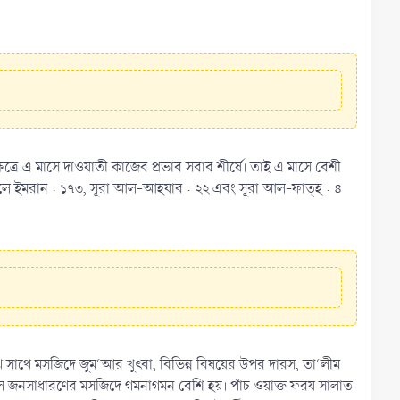
ষেত্রে এ মাসে দাওয়াতী কাজের প্রভাব সবার শীর্ষে। তাই এ মাসে বেশী
লে ইমরান : ১৭৩, সূরা আল-আহযাব : ২২ এবং সূরা আল-ফাত্হ : ৪
ে সাথে মসজিদে জুম‘আর খুৎবা, বিভিন্ন বিষয়ের উপর দারস, তা‘লীম
 করলে জনসাধারণের মসজিদে গমনাগমন বেশি হয়। পাঁচ ওয়াক্ত ফরয সালাত