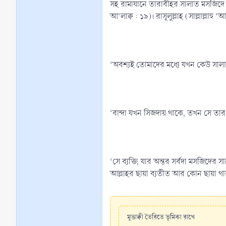
সহ রামাযানে তারাবীহর সালাত মসজিদে আদায় করে থাকে। ফলে আল্
আ‘লাক্ব : ১৯)। রাসূলুল্লাহ (সাল্লাল্লাহু
‘অবশ্যই তোমাদের মধ্যে যখন কেউ সালাত
‘বান্দা যখন সিজদায় থাকে, তখন সে তার
‘সে ব্যক্তি, যার অন্তর সর্বদা মসজিদে
আল্লাহর ছায়া ব্যতীত আর কোন ছায়া থা
মুত্তাক্বী তৈরিতে ভূমিকা রাখে