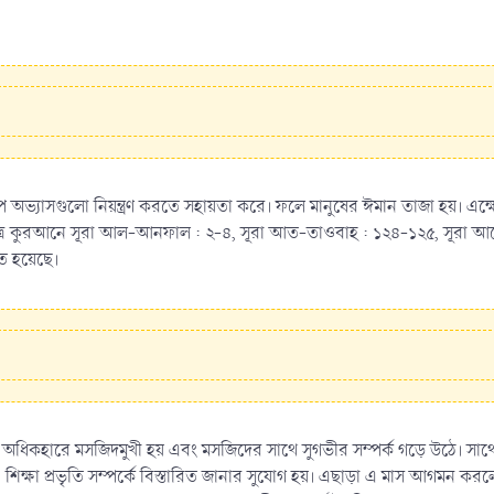
খারাপ অভ্যাসগুলো নিয়ন্ত্রণ করতে সহায়তা করে। ফলে মানুষের ঈমান তাজা হয়। এক্
ত্র কুরআনে সূরা আল-আনফাল : ২-৪, সূরা আত-তাওবাহ : ১২৪-১২৫, সূরা আ
িত হয়েছে।
ষ অধিকহারে মসজিদমুখী হয় এবং মসজিদের সাথে সুগভীর সম্পর্ক গড়ে উঠে। সাথ
লন, শিক্ষা প্রভৃতি সম্পর্কে বিস্তারিত জানার সুযোগ হয়। এছাড়া এ মাস আগমন