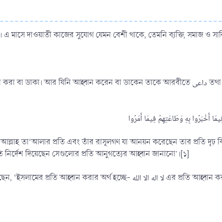
এ মাসে দাওয়াতী কাজের সুযোগ যেমন বেশী থাকে, তেমনি ব্যক্তি, সমাজ ও সার্বিক
ল- আল্লাহ তা‘আলার প্রতি এবং তাঁর রাসূলগণ যা আনয়ন করেছেন তার প্রতি দৃঢ় বি
তি নির্দেশ দিয়েছেন সেগুলোর প্রতি আনুগত্যের আহ্বান জানানো’।[১]
لا اله الا ا এর প্রতি আহ্বান করা। কাজেই لا اله الا الله এর প্রতি আহ্বান করাকেই দাওয়াত বলা হয়’।