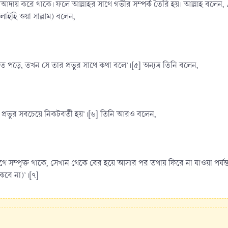
লাহর সাথে গভীর সম্পর্ক তৈরি হয়। আল্লাহ বলেন, وَ اسۡجُدۡ وَ اقۡتَرِبۡ ‘সিজদা কর আল্লাহর নিকটবর্তী হও’ (সূরা আল-
 ‘আলাইহি ওয়া সাল্লাম) বলেন,
 পড়ে, তখন সে তার প্রভুর সাথে কথা বলে’।[৫] অন্যত্র তিনি বলেন,
 প্রভুর সবচেয়ে নিকটবর্তী হয়’।[৬] তিনি আরও বলেন,
র সাথে সম্পৃক্ত থাকে, সেখান থেকে বের হয়ে আসার পর তথায় ফিরে না যাওয়া পর্য
কবে না)’।[৭]