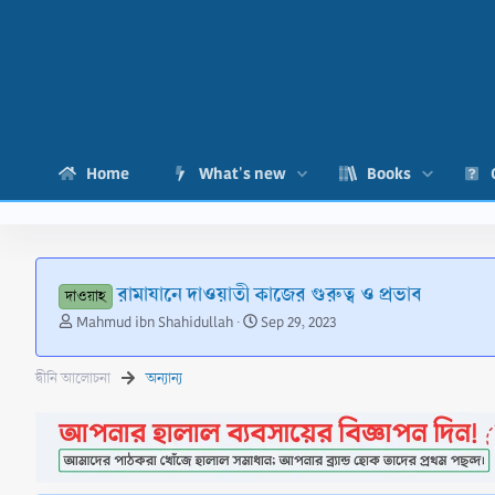
Home
What's new
Books
রামাযানে দাওয়াতী কাজের গুরুত্ব ও প্রভাব
দাওয়াহ
T
S
Mahmud ibn Shahidullah
Sep 29, 2023
h
t
r
a
দ্বীনি আলোচনা
অন্যান্য
e
r
a
t
d
d
s
a
t
t
a
e