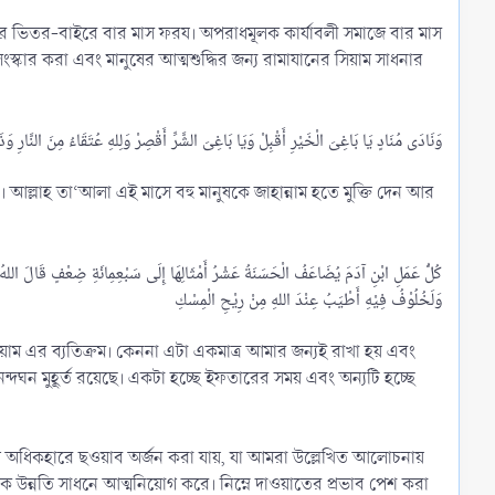
র ভিতর-বাইরে বার মাস ফরয। অপরাধমূলক কার্যাবলী সমাজে বার মাস
কার করা এবং মানুষের আত্মশুদ্ধির জন্য রামাযানের সিয়াম সাধনার
। আল্লাহ তা‘আলা এই মাসে বহু মানুষকে জাহান্নাম হতে মুক্তি দেন আর
كُلُّ عَمَلِ ابْنِ آدَمَ يُضَاعَفُ الْحَسَنَةُ عَشْرُ أَمْثَالِهَا إِلَى سَبْعِمِائَةِ ضِعْفٍ قَالَ اللهُ عَزَّ
সিয়াম এর ব্যতিক্রম। কেননা এটা একমাত্র আমার জন্যই রাখা হয় এবং
্দঘন মুহূর্ত রয়েছে। একটা হচ্ছে ইফতারের সময় এবং অন্যটি হচ্ছে
ে অধিকহারে ছওয়াব অর্জন করা যায়, যা আমরা উল্লেখিত আলোচনায়
মিক উন্নতি সাধনে আত্মনিয়োগ করে। নিম্নে দাওয়াতের প্রভাব পেশ করা