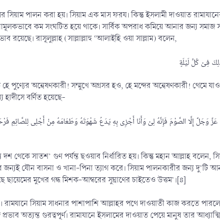
 সিয়াম পালন করা হয়। সিয়াম এক মাস ফরয। কিন্তু ইসলামী দাওয়াত রামাযানে
মূলকভাবে কম সংঘটিত হয়ে থাকে। সার্বিক অপরাধ কমিয়ে আনার জন্য সমাজ সংস্
ব রয়েছে। রাসূলুল্লাহ (সাল্লাল্লাহু ‘আলাইহি ওয়া সাল্লাম) বলেন,
পুণ্যের অন্বেষণকারী! সম্মুখে অগ্রসর হও, হে মন্দের অন্বেষণকারী! থেমে যাও
্য হাদীসে বর্ণিত হয়েছে-
 وَجَلَّ إِلَّا الصَّوْمَ فَإِنَّهُ لِىْ وَأَنَا أَجْزِى بِهِ يَدَعُ شَهْوَتَهُ وَطَعَامَهُ مِنْ أَجْلِى لِلصَّائِمِ فَرْحَتَ
 দশ থেকে সাতশ’ গুণ পর্যন্ত ছওয়াব নির্ধারিত হয়। কিন্তু মহান আল্লাহ বলেন, 
জন্যই যৌন বাসনা ও খানা-পিনা ত্যাগ করে। সিয়াম পালনকারীর জন্য দু’টি আনন
কাছে ছায়েমের মুখের গন্ধ মিশক-আম্বরের সুঘ্রাণের চাইতেও উত্তম’।[৪]
। রামযানে সিয়াম সাধনার পাশাপাশি আল্লাহর পথে দাওয়াতী কাজ করতে পারল
রভাব অত্যন্ত গুরত্বপূর্ণ। রামাযানে ইসলামের দাওয়াত পেয়ে মানুষ তার আধ্যাত্