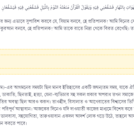
ষের জন্য এভাবে সুপারিশ করবে যে, সিয়াম বলবে, হে প্রতিপালক! আমি দিনের
। কুরআন বলবে, হে প্রতিপালক! আমি তাকে রাতে নিদ্রা থেকে বিরত রেখেছি।
ওয়া সাল্লাম)-এর আগমনের সময়টা ছিল মানব ইতিহাসের একটি জঘন্যতম সময়, যাক
ুরি, ডাকাতি, ছিনতাই, হত্যা, যেনা-ব্যভিচার সহ সকল প্রকার অপরাধ তখন সমাজ
ির অবস্থা ছিল আরও করুণ। তাওহীদ, রিসালাত ও আখেরাতের বিশ্বাসের ভিত্
রিপূর্ণ আস্থাবান। আজকের দিনেও যদি দাওয়াতী কাজের মাধ্যমে বিশেষ করে রামায
ক ভালবাসা, সহযোগিতা, তাক্বওয়াবান একদল আদর্শ লোক গড়ে উঠে, তাহলে আদর্শ
পালন করতে পারে।