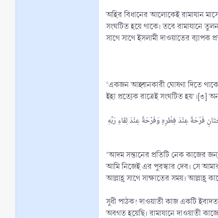
অহির বিধানের আলোকেই রামাযান মাসের
সংঘটিত হয়ে থাকে। তবে রামাযানে তুলনা
সাথে সাথে ইসলামী দাওয়াতের ব্যাপক প্রভা
‘একজন আহ্বানকারী ঘোষণা দিতে থাকে হে 
ইহা প্রত্যেক রাত্রেই সংঘটিত হয়’।[৩] অন
انِ فَرْحَةٌ عِنْدَ فِطْرِهِ وَفَرْحَةٌ عِنْدَ لِقَاءِ رَبِّهِ
‘আদম সন্তানের প্রতিটি নেক কাজের জন্য
আমি নিজেই এর পুরস্কার দেব। সে আমার 
আল্লাহ্র সাথে সাক্ষাতের সময়। আল্লাহ্র 
সুধী পাঠক! দাওয়াতী কাজ একটি ইবাদত
অবগত হয়েছি। রামাযানে দাওয়াতী কাজে প্