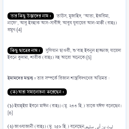
তার কিছু উস্তাদের নাম :
তাঊস, মুজাহিদ, ‘আতা, ইকরিমা,
নাফে‘, আবু ইসহাক আস-সাবীঈ, আবুয যুবায়ের আল-মাক্কী (রাহঃ)
প্রমুখ।[4]
কিছু ছাত্রের নাম :
সুফিয়ান ছাওরী, শু‘বাহ ইবনুল হাজ্জাজ, যায়েদা
ইবনে কুদামা, শারীক (রাহঃ) সহ আরো অনেকে।[5]
ইমামদের মন্তব্য :
তার সম্পর্কে রিজাল শাস্ত্রবিদগণের অভিমত :
(ক) যারা সমালোচনা করেছেন :
(১)
ইয়াহ্ইয়া ইবনে মাঈন (রাহঃ) (মৃ. ২৩৩ হি.) তাকে যঈফ বলেছেন।
[6]
(২)
জাওযাজানী (রাহঃ) (মৃ. ২৫৯ হি.) বলেছেন,ليث بن أبي سليم