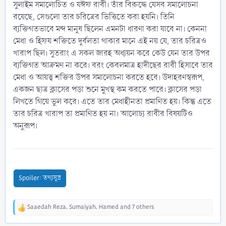
সুলাইম সমালোচিত ও যঈফ রাবী। তাঁর বিরুদ্ধে যেসব সমালোচনা
রয়েছে, সেগুলো তার চরিত্রের ভিত্তিতে করা হয়নি। তিনি
ব্যক্তিগতভাবে মন্দ মানুষ ছিলেন এমনটা ধারণা করা যাবে না। কেননা
মেধা ও হিফয শক্তিতে দুর্বলতা থাকার মানে এই নয় যে, তার চরিত্রও
খারাপ ছিল। সুতরাং এ সকল জারহ অধ্যয়ন করে কেউ যেন তার উপর
ব্যক্তিগত আক্রমণ না করে। বরং কেবলমাত্র হাদীছের রাবী হিসাবে তার
মেধা ও আয়ত্ত্ব শক্তির উপর সমালোচনা করতে হবে। উদাহরণস্বরূপ,
একজন ছাত্র ক্লাসের পড়া শুনে মুখস্থ কম করতে পারে। ক্লাসের পড়া
লিখতে গিয়ে ভুল করে। এতে তার মেধাহীনতা প্রমাণিত হয়। কিন্তু এতে
তার চরিত্র খারাপ তা প্রমাণিত হয় না। আলোচ্য রাবীর বিষয়টিও
অনুরূপ।
Spoiler:
তথ্যসূত্র
Saaedah Reza
,
Sumaiyah
,
Hamed
and 7 others
R
e