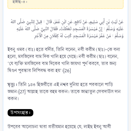
হাদীছ-৩ :
عَنْ لَيْثِ بْنِ أَبِي سَلِيمٍ، عَنْ نَافِعٍ، عَنِ ابْنِ عُمَرَ، قَالَ : قِيلَ لِلنَّبِيِّ صَلَّى اللهُ
عَلَيْهِ وَسَلَّمَ : إِنَّ مَيْسَرَةَ الْمَسْجِدِ تَعَطَّلَتْ، فَقَالَ النَّبِيُّ صَلَّى اللهُ عَلَيْهِ
ইবনু ওমর (রাঃ) হতে বর্ণিত, তিনি বলেন, নবী করীম (ছাঃ)-কে বলা
হলো, মসজিদের বাম দিক খালি হয়ে গেছে। নবী করীম (ছাঃ) বলেন,
‘যে ব্যক্তি মসজিদের বাম দিকের খালি জায়গা পূর্ণ করবে, তার জন্য
দ্বিগুণ পুরস্কার লিপিবদ্ধ করা হয়’।[26]
মৃত্যু :
তিনি ১৪৩ হিজরীতে এই নশ্বর দুনিয়া হতে পরকালে পাড়ি
জমান।[27] আল্লাহ তাকে রহম করুন। তাকে জান্নাতুল ফেরদাঊস দান
করুন।
উপসংহার :
উপরের আলোচনা দ্বারা প্রতীয়মান হয়েছে যে, লাইছ ইবনু আবী