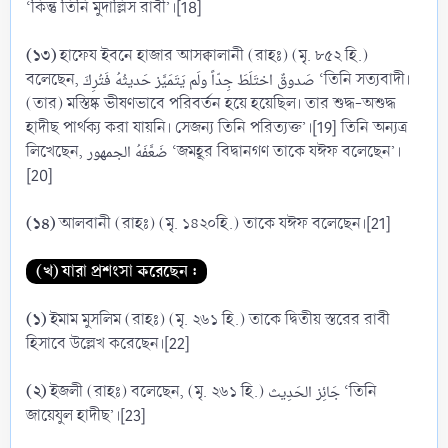
‘কিন্তু তিনি মুদাল্লিস রাবী’।[18]
(১৩)
হাফেয ইবনে হাজার আসক্বালানী (রাহঃ) (মৃ. ৮৫২ হি.)
বলেছেন, صَدوقٌ اختَلَطَ جِدّاً ولَم يَتَمَيَّز حَديثُهُ فَتُرِكَ ‘তিনি সত্যবাদী।
(তার) মস্তিষ্ক ভীষণভাবে পরিবর্তন হয়ে হয়েছিল। তার শুদ্ধ-অশুদ্ধ
হাদীছ পার্থক্য করা যায়নি। সেজন্য তিনি পরিত্যক্ত’।[19] তিনি অন্যত্র
লিখেছেন, ضَعَّفَهُ الجمهور ‘জমহূর বিদ্বানগণ তাকে যঈফ বলেছেন’।
[20]
(১৪)
আলবানী (রাহঃ) (মৃ. ১৪২০হি.) তাকে যঈফ বলেছেন।[21]
(খ) যারা প্রশংসা করেছেন :
(১)
ইমাম মুসলিম (রাহঃ) (মৃ. ২৬১ হি.) তাকে দ্বিতীয় স্তরের রাবী
হিসাবে উল্লেখ করেছেন।[22]
(২)
ইজলী (রাহঃ) বলেছেন, (মৃ. ২৬১ হি.) جَائِز الحَدِيث ‘তিনি
জায়েযুল হাদীছ’।[23]