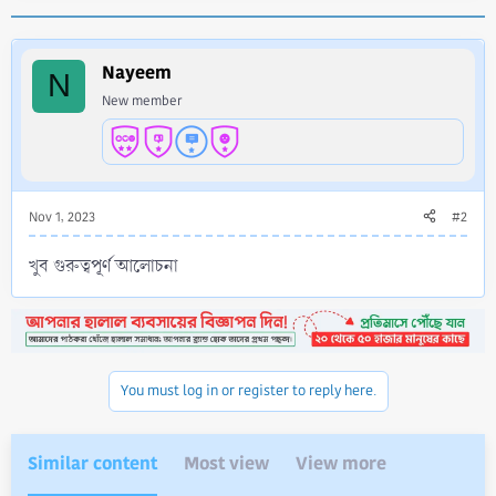
a
c
t
i
Nayeem
N
o
New member
n
s
:
Nov 1, 2023
#2
খুব গুরুত্বপূর্ণ আলোচনা
You must log in or register to reply here.
Similar content
Most view
View more