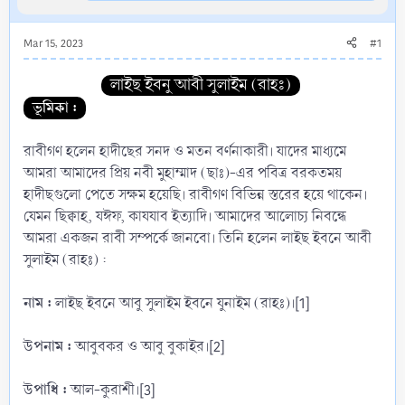
Mar 15, 2023
#1
লাইছ ইবনু আবী সুলাইম (রাহঃ)
ভূমিকা :
রাবীগণ হলেন হাদীছের সনদ ও মতন বর্ণনাকারী। যাদের মাধ্যমে
আমরা আমাদের প্রিয় নবী মুহাম্মাদ (ছাঃ)-এর পবিত্র বরকতময়
হাদীছগুলো পেতে সক্ষম হয়েছি। রাবীগণ বিভিন্ন স্তরের হয়ে থাকেন।
যেমন ছিক্বাহ, যঈফ, কাযযাব ইত্যাদি। আমাদের আলোচ্য নিবন্ধে
আমরা একজন রাবী সম্পর্কে জানবো। তিনি হলেন লাইছ ইবনে আবী
সুলাইম (রাহঃ) :
নাম :
লাইছ ইবনে আবু সুলাইম ইবনে যুনাইম (রাহঃ)।[1]
উপনাম :
আবুবকর ও আবু বুকাইর।[2]
উপাধি :
আল-কুরাশী।[3]