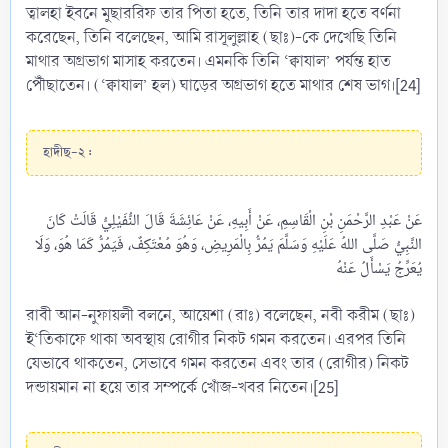
ত্বালহা ইবনে মুছাররিফ তার পিতা হতে, তিনি তার দাদা হতে বর্ণনা
করেছেন, তিনি বলেছেন, আমি রাসূলুল্লাহ (ছাঃ)-কে দেখেছি তিনি
মাথার অগ্রভাগ মাসাহ করতেন। এমনকি তিনি ‘ক্বাযাল’ পর্যন্ত হাত
পৌঁছাতেন। (‘ক্বাযাল’ হল) ঘাড়ের অগ্রভাগ হতে মাথার শেষ ভাগ।[24]
হাদীছ-২ :
عَنْ عَبْدِ الرَّحْمَنِ بْنِ الْقَاسِمِ، عَنْ أَبِيهِ، عَنْ عَائِشَةَ قَالَ النُّفَيْلِيُّ قَالَتْ كَانَ
النَّبِيُّ صَلَّى اللهُ عَلَيْهِ وَسَلَّمَ يَمُرُّ بِالْمَرِيضِ، وَهُوَ مُعْتَكِفٌ، فَيَمُرُّ كَمَا هُوَ، وَلَا
রাবী আন-নুফায়লী বলনে, আয়েশা (রাঃ) বলেছেন, নবী করীম (ছাঃ)
ই‘তিকাফে থাকা অবস্থায় রোগীর নিকট গমন করতেন। এরপর তিনি
যেভাবে থাকতেন, সেভাবে গমন করতেন এবং তার (রোগীর) নিকট
দন্ডায়মান না হয়ে তার সম্পর্কে খোঁজ-খবর নিতেন।[25]