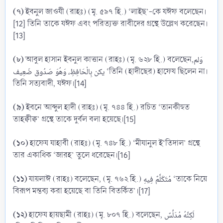
(৭)
ইবনুল জাওযী (রাহঃ) (মৃ. ৫৯৭ হি.) ‘লাইছ’-কে যঈফ বলেছেন।
[12] তিনি তাকে যঈফ এবং পরিত্যক্ত রাবীদের গ্রন্থে উল্লেখ করেছেন।
[13]
(৮)
আবুল হাসান ইবনুল কাত্তান (রাহঃ) (মৃ. ৬২৮ হি.) বলেছেন,وَلم
يكن بِالْحَافِظِ، وَهُوَ صَدُوق ضَعِيف ‘তিনি (হাদীছের) হাফেয ছিলেন না।
তিনি সত্যবাদী, যঈফ।[14]
(৯)
ইবনে আব্দুল হাদী (রাহঃ) (মৃ. ৭৪৪ হি.) রচিত ‘তানকীহুত
তাহক্বীক্ব’ গ্রন্থে তাকে দুর্বল বলা হয়েছে।[15]
(১০)
হাফেয যাহাবী (রাহঃ) (মৃ. ৭৪৮ হি.) ‘মীযানুল ই‘তিদাল’ গ্রন্থে
তার একাধিক ‘জারহ’ তুলে ধরেছেন।[16]
(১১)
যায়লাঈ (রাহঃ) বলেছেন, (মৃ. ৭৬২ হি.) مُتَكَلَّمٌ فِيهِ ‘তাকে নিয়ে
বিরূপ মন্তব্য করা হয়েছে বা তিনি বিতর্কিত’।[17]
(১২)
হাফেয হায়ছামী (রাহঃ) (মৃ. ৮০৭ হি.) বলেছেন, لَكِنَّهُ مُدَلِّسٌ