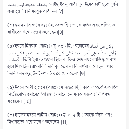
يضعف حديثه ليس بثبت ‘লাইছ ইবনু আবী সুলাইমের হাদীছকে দুর্বল
বলা হয়। তিনি মযবূত রাবী নন।[7]
(৩)
ইমাম নাসাঈ (রাহঃ) (মৃ. ৩০৩ হি.) তাকে যঈফ এবং পরিত্যক্ত
রাবীদের গ্রন্থে উল্লেখ করেছেন।[8]
(৪)
ইবনে হিববান (রাহঃ) (মৃ. ৩৫৪ হি.) বলেছেন,وَكَانَ من الْعباد
وَلَكِن اخْتَلَط فِي آخر عمره حَتَّى كَانَ لَا يدْرِي مَا يحدث بِهِ فَكَانَ يقلب
الْأَسَانِيد ‘তিনি ইবাদতগুযার ছিলেন। কিন্তু শেষ বয়সে মস্তিস্ক খারাপ
হয়ে গিয়েছিল। এমনকি তিনি বুঝতেন না কি বর্ণনা করেছেন। আর
তিনি সনদসমূহ উলট-পালট করে ফেলতেন’।[9]
(৫)
ইবনে আদী হাতেম (রাহঃ) (মৃ. ৩৬৫ হি.) তার সম্পর্কে একাধিক
নির্ভরযোগ্য ইমামের ‘জারহ’ (সমালোচনামূলক বক্তব্য) লিপিবদ্ধ
করেছেন।[10]
(৬)
হাফেয ইবনে শাহীন (রাহঃ) (মৃ. ৩৮৫ হি.) তাকে যঈফ এবং
মিথ্যুকদের গ্রন্থে উল্লেখ করেছেন।[11]