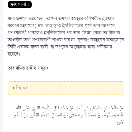
ফায়সালা :
যারা প্রশংসা করেছেন, তাদের প্রশংসা জমহূরের বিপরীত হওয়ার
কারণে গ্রহণযোগ্য নয়। তাছাড়াও ইখতিলাতের পূর্বে তার ব্যাপারে
প্রশংসাবাণী থাকলেও ইখতিলাতের পর আর তেমন কোন তা‘দীল বা
তাওছীক্ব তথা প্রশংসাবাণী পাওয়া যায় না। সুতরাং জমহূরের মতানুসারে
তিনি একজন যঈফ রাবী। যা উপরের আলোচনা দ্বারা প্রতীয়মান
হয়েছে।
তার বর্ণিত হাদীছ সমূহ :
হাদীছ-১ :
عَنْ طَلْحَةَ بْنِ مُصَرِّفٍ، عَنْ أَبِيهِ، عَنْ جَدِّهِ قَالَ : رَأَيْتُ النَّبِيَّ صَلَّى اللَّهُ
عَلَيْهِ وَسَلَّمَ مَسَحَ مُقَدَّمَ رَأْسِهِ حَتَّى بَلَغَ الْقَذَالَ. مُؤَخَّرُ الرَّأْسِ مِنْ مُقَدَّمِ