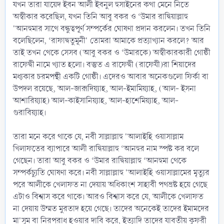
যখন তারা যায়েদ ইবন আলী ইবনুল হুসাইনের কথা মেনে নিতে
অস্বীকার করেছিল, যখন তিনি আবু বকর ও ‘উমার রাদ্বিয়াল্লাহু
'আনহুমার সাথে বন্ধুত্বপূর্ণ সম্পর্কের ঘোষণা প্রদান করলেন। তখন তিনি
বলেছিলেন, ‘রাফাদ্বতুমূনী' তোমরা আমাকে প্রত্যাখ্যান করলে? আর
তাই তখন থেকে সেসব (আবু বকর ও ‘উমারকে) অস্বীকারকারী গোষ্ঠী
রাফেদ্বী নামে খ্যাত হলো। বস্তুত এ রাফেদ্বী (রাফেযী)রা শিয়াদের
মধ্যকার চরমপন্থী একটি গোষ্ঠী। এদেরও আবার অনেকগুলো ফির্কা বা
উপদল রয়েছে, আল-জারূদিয়্যাহ, আল-ইমামিয়্যাহ, (আল- ইসনা
আশারিয়্যাহ) আল-কাইসানিয়্যাহ, আল-হাশেমিয়্যাহ, আল-
গুরাবিয়্যাহ।
তারা মনে করে থাকে যে, নবী সাল্লাল্লাহু 'আলাইহি ওয়াসাল্লাম
খিলাফতের ব্যাপারে আলী রাদ্বিয়াল্লাহু ‘আনহুর নাম স্পষ্ট কর বলে
গেছেন। তারা আবু বকর ও ‘উমার রাদ্বিয়াল্লাহু ‘আনহুমা থেকে
সম্পর্কচ্যুতি ঘোষণা করে। নবী সাল্লাল্লাহু 'আলাইহি ওয়াসাল্লামের মৃত্যুর
পরে আলীকে খেলাফত না দেয়ায় অধিকাংশ সাহাবী পথভ্রষ্ট হয়ে গেছে
এটাও বিশ্বাস করে থাকে। আরও বিশ্বাস করে যে, আলীকে খেলাফত
না দেয়ায় উম্মত মুরতাদ হয়ে গেছে। তাদের অনেকেই তাদের ইমামদের
মা'সুম বা নিরপরাধ হওয়ার দাবি করে, ইত্যাদি তাদের যাবতীয় কুফরী