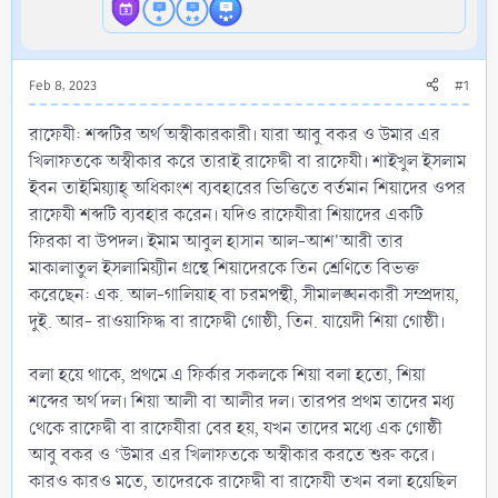
Feb 8, 2023
#1
রাফেযী: শব্দটির অর্থ অস্বীকারকারী। যারা আবু বকর ও উমার এর
খিলাফতকে অস্বীকার করে তারাই রাফেদ্বী বা রাফেযী। শাইখুল ইসলাম
ইবন তাইমিয়্যাহ্ অধিকাংশ ব্যবহারের ভিত্তিতে বর্তমান শিয়াদের ওপর
রাফেযী শব্দটি ব্যবহার করেন। যদিও রাফেযীরা শিয়াদের একটি
ফিরকা বা উপদল। ইমাম আবুল হাসান আল-আশ'আরী তার
মাকালাতুল ইসলামিয়্যীন গ্রন্থে শিয়াদেরকে তিন শ্রেণিতে বিভক্ত
করেছেন: এক. আল-গালিয়াহ বা চরমপন্থী, সীমালঙ্ঘনকারী সম্প্রদায়,
দুই. আর- রাওয়াফিদ্ধ বা রাফেদ্বী গোষ্ঠী, তিন. যায়েদী শিয়া গোষ্ঠী।
বলা হয়ে থাকে, প্রথমে এ ফির্কার সকলকে শিয়া বলা হতো, শিয়া
শব্দের অর্থ দল। শিয়া আলী বা আলীর দল। তারপর প্রথম তাদের মধ্য
থেকে রাফেদ্বী বা রাফেযীরা বের হয়, যখন তাদের মধ্যে এক গোষ্ঠী
আবু বকর ও ‘উমার এর খিলাফতকে অস্বীকার করতে শুরু করে।
কারও কারও মতে, তাদেরকে রাফেদ্বী বা রাফেযী তখন বলা হয়েছিল