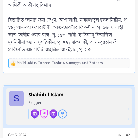
ও শির্কী আকীদাহ বিশ্বাস।
বিস্তারিত জানার জন্য দেখুন, আশ'আরী, মাকালাতুল ইসলামিয়্যীন, পৃ.
১৬; আল-আসফারায়ীনী, আত-তাবসীর ফিদ-দীন, পৃ. ১৬; মালাত্বী,
আত-তাম্বীহ ওয়ার রাদ্দ, পৃ. ১৫৬; রাযী, ই'তিক্বাদু ফিরাকিল
মুসলিমীনা ওয়াল মুশরিকীন, পৃ. ৭৭; সাকসাকী, আল-বুরহান ফী
মারিফাতি আক্কায়িদি আহলিল আদইয়ান, পৃ. ৬৫৷
Majid uddin
,
Tanzeel Tashrik
,
Sumayya
and 7 others
R
e
a
c
t
i
Shahidul Islam
S
o
Blogger
n
s
:
Oct 5, 2024
#2