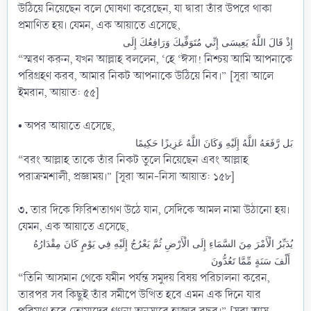
উঠিয়ে নিয়েছেন বলে ঘোষণা করেছেন, যা দ্বারা তাঁর উপরে থাকা
প্রমাণিত হয়। যেমন, এক আয়াতে এসেছে,
إِذْ قَالَ اللَّهُ يَعِيسَى إِنِّي مُتَوَفِّيكَ وَرَافِعُكَ إِلَى
“স্মরণ করুন, যখন আল্লাহ বললেন, ‘হে ‘ঈসা! নিশ্চয় আমি আপনাকে
পরিগ্রহণ করব, আমার নিকট আপনাকে উঠিয়ে নিব।” [সূরা আলে
ইমরান, আয়াত: ৫৫]
• অপর আয়াতে এসেছে,
بَل رَّفَعَهُ اللَّهُ إِلَيْهِ وَكَانَ اللَّهُ عَزِيزًا حَكِيمًا
“বরং আল্লাহ তাকে তাঁর নিকট তুলে নিয়েছেন এবং আল্লাহ
পরাক্রমশালী, প্রজ্ঞাময়।” [সূরা আন-নিসা আয়াত: ১৫৮]
৩.
তার দিকে ফিরিশতাগণ উঠে যান, সেদিকে আমল নামা উঠানো হয়।
যেমন, এক আয়াতে এসেছে,
يُدَبِّرُ الْأَمْرَ مِنَ السَّمَاءِ إِلَى الْأَرْضِ ثُمَّ يَعْرُجُ إِلَيْهِ فِي يَوْمٍ كَانَ مِقْدَارُهُ
أَلْفَ سَنَةٍ مِّمَّا تَعُدُّونَ
“তিনি আসমান থেকে যমীন পর্যন্ত সমুদয় বিষয় পরিচালনা করেন,
তারপর সব কিছুই তাঁর সমীপে উত্থিত হবে এমন এক দিনে যার