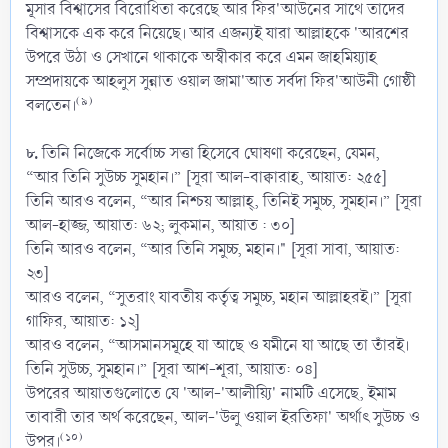
মূসার বিশ্বাসের বিরোধিতা করেছে আর ফির'আউনের সাথে তাদের
বিশ্বাসকে এক করে নিয়েছে। আর এজন্যই যারা আল্লাহকে 'আরশের
উপরে উঠা ও সেখানে থাকাকে অস্বীকার করে এমন জাহমিয়্যাহ
সম্প্রদায়কে আহলুস সুন্নাত ওয়াল জামা'আত সর্বদা ফির'আউনী গোষ্ঠী
(৯)
বলতেন।
৮.
তিনি নিজেকে সর্বোচ্চ সত্তা হিসেবে ঘোষণা করেছেন, যেমন,
“আর তিনি সুউচ্চ সুমহান।” [সূরা আল-বাক্বারাহ, আয়াত: ২৫৫]
তিনি আরও বলেন, “আর নিশ্চয় আল্লাহ্, তিনিই সমুচ্চ, সুমহান।” [সূরা
আল-হাজ্জ, আয়াত: ৬২; লুকমান, আয়াত : ৩০]
তিনি আরও বলেন, “আর তিনি সমুচ্চ, মহান।" [সূরা সাবা, আয়াত:
২৩]
আরও বলেন, “সুতরাং যাবতীয় কর্তৃত্ব সমুচ্চ, মহান আল্লাহরই।” [সূরা
গাফির, আয়াত: ১২]
আরও বলেন, “আসমানসমূহে যা আছে ও যমীনে যা আছে তা তাঁরই।
তিনি সুউচ্চ, সুমহান।” [সূরা আশ-শূরা, আয়াত: ০৪]
উপরের আয়াতগুলোতে যে 'আল-'আলীয়্যি' নামটি এসেছে, ইমাম
তাবারী তার অর্থ করেছেন, আল-'উলু ওয়াল ইরতিফা' অর্থাৎ সুউচ্চ ও
(১০)
উপর।