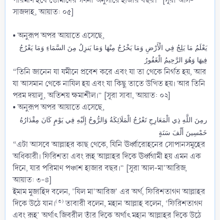
পরিমাণ হবে তোমাদের গণনা অনুসারে হাজার বছর।” [সূরা আস-
সাজদাহ, আয়াত: ০৫]
• অনুরূপ অপর আয়াতে এসেছে,
يَعْلَمُ مَا يَلِجُ فِي الْأَرْضِ وَمَا يَخْرُجُ مِنْهَا وَمَا يَنزِلُ مِنَ السَّمَاءِ وَمَا يَعْرُجُ
فِيهَا وَهُوَ الرَّحِيمُ الْغَفُورُ
“তিনি জানেন যা যমীনে প্রবেশ করে এবং যা তা থেকে নির্গত হয়, আর
যা আসমান থেকে নাযিল হয় এবং যা কিছু তাতে উত্থিত হয়। আর তিনি
পরম দয়ালু, অতিশয় ক্ষমাশীল।” [সূরা সাবা, আয়াত: ০২]
• অনুরূপ অপর আয়াতে এসেছে,
رمِنَ اللَّهِ ذِي الْمَعَارِجِ تَعْرُجُ الْمَلَائِكَةُ وَالرُّوحُ إِلَيْهِ فِي يَوْمٍ كَانَ مِقْدَارُهُ
خَمْسِينَ أَلْفَ سَنَةٍ
“এটা আসবে আল্লাহর কাছ থেকে, যিনি ঊর্ধ্বারোহনের সোপানসমূহের
অধিকারী। ফিরিশতা এবং রূহ আল্লাহর দিকে ঊর্ধ্বগামী হয় এমন এক
দিনে, যার পরিমাণ পঞ্চাশ হাজার বছর।” [সূরা আল-মা'আরিজ,
আয়াত: ৩-৪]
ইমাম মুজাহিদ বলেন, 'যিল মা'আরিজ' এর অর্থ, ফিরিশতাগণ আল্লাহর
(৩)
দিকে উঠে যান।
তাবারী বলেন, মহান আল্লাহ বলেন, ‘ফিরিশতাগণ
এবং রূহ' অর্থাৎ জিবরীল তাঁর দিকে অর্থাৎ মহান আল্লাহর দিকে উঠে