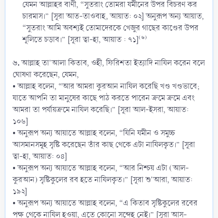
যেমন আল্লাহর বাণী, “সুতরাং তোমরা যমীনের উপর বিচরণ কর
চারমাস।” [সূরা আত-তাওবাহ, আয়াত: ০২] অনুরূপ অন্য আয়াত,
“সুতরাং আমি অবশ্যই তোমাদেরকে খেজুর গাছের কাণ্ডের উপর
(৬)
শূলিতে চড়াব।” [সূরা ত্বা-হা, আয়াত : ৭১]
৬.
আল্লাহ তা'আলা কিতাব, ওহী, ফিরিশতা ইত্যাদি নাযিল করেন বলে
ঘোষণা করেছেন, যেমন,
• আল্লাহ বলেন, “আর আমরা কুরআন নাযিল করেছি খণ্ড খণ্ডভাবে;
যাতে আপনি তা মানুষের কাছে পাঠ করতে পারেন ক্রমে ক্রমে এবং
আমরা তা পর্যায়ক্রমে নাযিল করেছি।” [সূরা আল-ইসরা, আয়াত:
১০৬]
• অনুরূপ অন্য আয়াতে আল্লাহ বলেন, “যিনি যমীন ও সমুচ্চ
আসমানসমূহ সৃষ্টি করেছেন তাঁর কাছ থেকে এটা নাযিলকৃত।” [সূরা
ত্বা-হা, আয়াত: ০৪]
• অনুরূপ অন্য আয়াতে আল্লাহ বলেন, “আর নিশ্চয় এটা (আল-
কুরআন) সৃষ্টিকুলের রব হতে নাযিলকৃত।” [সূরা শু'আরা, আয়াত:
১৯২]
• অনুরূপ অন্য আয়াতে আল্লাহ বলেন, “এ কিতাব সৃষ্টিকুলের রবের
পক্ষ থেকে নাযিল হওয়া, এতে কোনো সন্দেহ নেই।” [সূরা আস-