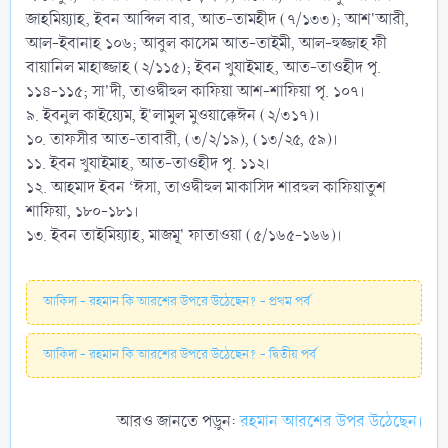
জাহমিয়্যাহ, ইবন আব্দিল বার, আত-তামহীদ (৭/১৩৩); আশ'আরী,
আল-ইবানাহ ১০৬; আবুল কাসেম আত-তাইমী, আল-হুজ্জাহ ফী
বায়ানিল মাহাজ্জাহ (২/১১৫); ইবন খুযাইমাহ, আত-তাওহীদ পৃ.
১১৪-১১৫; সা'দী, তাওদ্বীহুল কাফিয়া আশ-শাফিয়া পৃ. ১০৭।
৯. ইবনুল কাইয়্যেম, ই'লামুল মুওয়াক্কেঈন (২/৩১৭)।
১০. তাফসীর আত-তাবারী, (৩/২/১৯), (১৩/২৫, ৫৯)।
১১. ইবন খুযাইমাহ, আত-তাওহীদ পৃ. ১১২।
১২. আহমাদ ইবন ‘ঈসা, তাওদ্বীহুল মাকাসিদ শারহুল কাফিয়াতুশ
শাফিয়া, ১৮০-১৮১।
১৩. ইবন তাইমিয়্যাহ, মাজমূ' ফাতাওয়া (৫/১৬৫-১৬৬)।
আকিদা - রহমান কি আরশের উপরে উঠেছেন? - প্রথম পর্ব
আকিদা - রহমান কি আরশের উপরে উঠেছেন? - দ্বিতীয় পর্ব
আরও জানতে পড়ুন:
রহমান আরশের উপর উঠেছেন।