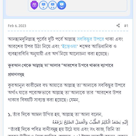
Feb 6, 2023
#1
আলহামদুলিল্লাহ পূর্বের দুটি পর্বে আল্লাহ
সবকিছুর উপরে
থাকা এবং
আরশের উপর উঠা নিয়ে এবং ‘
ইস্তেওয়া
’ শব্দের আভিধানিক ও
ব্যবহারবিধি অনুযায়ী এর অর্থ নিয়ে আলোচনা করা হয়েছে।
কুরআন থেকে আল্লাহ তা'আলার ‘আরশের উপরে থাকার ব্যাপারে
প্রমাণসমূহ
কুরআনুল কারীমের বহু আয়াতে আল্লাহ তা'আলাকে সবকিছুর উপরে
অর্থাৎ যাতে পরোক্ষভাবে আল্লাহ তা'আলাকে তার ‘আরশের উপর
থাকার বিষয়টি সাব্যস্ত করা হয়েছে। যেমন,
১.
তাঁর দিকে আমল উত্থিত হয়, আল্লাহ তা'আলা বলেন,
إِلَيْهِ يَصْعَدُ الْكَلِمُ الطَّيِّبُ وَالْعَمَلُ الصَّلِحُ يَرْفَعُةُ
“তাঁরই দিকে পবিত্র বাণীসমূহ হয় উঠে যায় এবং সৎ কাজ, তিনি তা