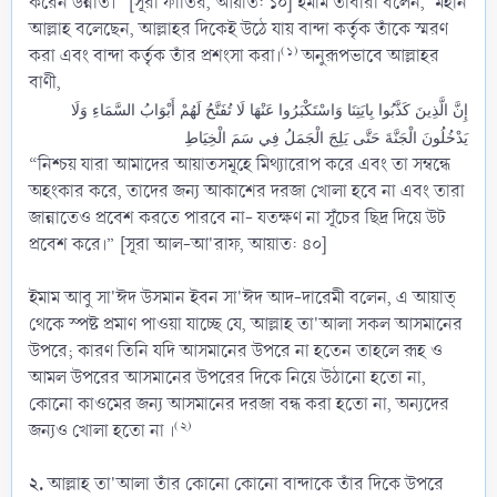
করেন উন্নীত।” [সূরা ফাতির, আয়াত: ১০] ইমাম তাবারী বলেন, ‘মহান
আল্লাহ বলেছেন, আল্লাহর দিকেই উঠে যায় বান্দা কর্তৃক তাঁকে স্মরণ
(১)
করা এবং বান্দা কর্তৃক তাঁর প্রশংসা করা।
অনুরূপভাবে আল্লাহর
বাণী,
إِنَّ الَّذِينَ كَذَّبُوا بِايَتِنَا وَاسْتَكْبَرُوا عَنْهَا لَا تُفَتَّحُ لَهُمْ أَبْوَابُ السَّمَاءِ وَلَا
يَدْخُلُونَ الْجَنَّةَ حَتَّى يَلِجَ الْجَمَلُ فِي سَمَ الْخِيَاطِ
“নিশ্চয় যারা আমাদের আয়াতসমূহে মিথ্যারোপ করে এবং তা সম্বন্ধে
অহংকার করে, তাদের জন্য আকাশের দরজা খোলা হবে না এবং তারা
জান্নাতেও প্রবেশ করতে পারবে না- যতক্ষণ না সূঁচের ছিদ্র দিয়ে উট
প্রবেশ করে।” [সূরা আল-আ'রাফ, আয়াত: ৪০]
ইমাম আবু সা'ঈদ উসমান ইবন সা'ঈদ আদ-দারেমী বলেন, এ আয়াত্
থেকে স্পষ্ট প্রমাণ পাওয়া যাচ্ছে যে, আল্লাহ তা'আলা সকল আসমানের
উপরে; কারণ তিনি যদি আসমানের উপরে না হতেন তাহলে রূহ ও
আমল উপরের আসমানের উপরের দিকে নিয়ে উঠানো হতো না,
কোনো কাওমের জন্য আসমানের দরজা বন্ধ করা হতো না, অন্যদের
(২)
জন্যও খোলা হতো না ।
২.
আল্লাহ তা'আলা তাঁর কোনো কোনো বান্দাকে তাঁর দিকে উপরে