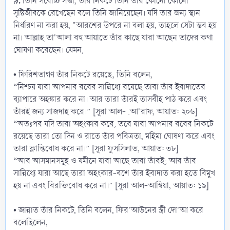
৯.
তিনি সর্বোচ্চ সত্তা, তাঁর নিকটে তিনি তাঁর কোনো কোনো
সৃষ্টিজীবকে রেখেছেন বলে তিনি জানিয়েছেন। যদি তার জন্য স্থান
নির্ধারণ না করা হয়, "আরশের উপরে না বলা হয়, তাহলে সেটা ম্ভব হয়
না। আল্লাহ তা'আলা বহু আয়াতে তাঁর কাছে যারা আছেন তাদের কথা
ঘোষণা করেছেন। যেমন,
• ফিরিশতাগণ তাঁর নিকটে রয়েছে, তিনি বলেন,
“নিশ্চয় যারা আপনার রবের সান্নিধ্যে রয়েছে তারা তাঁর ইবাদাতের
ব্যাপারে অহঙ্কার করে না। আর তারা তাঁরই তাসবীহ পাঠ করে এবং
তাঁরই জন্য সাজদাহ করে।” [সূরা আল- .আ'রাফ, আয়াত: ২০৬]
“অতঃপর যদি তারা অহংকার করে, তবে যারা আপনার রবের নিকটে
রয়েছে তারা তো দিন ও রাতে তাঁর পবিত্রতা, মহিমা ঘোষণা করে এবং
তারা ক্লান্তিবোধ করে না।” [সূরা ফুসসিলাত, আয়াত: ৩৮]
“আর আসমানসমূহ ও যমীনে যারা আছে তারা তাঁরই; আর তাঁর
সান্নিধ্যে যারা আছে তারা অহংকার-বশে তাঁর ইবাদাত করা হতে বিমুখ
হয় না এবং বিরক্তিবোধ করে না।” [সূরা আল-আম্বিয়া, আয়াত: ১৯]
• জান্নাত তাঁর নিকটে, তিনি বলেন, ফির'আউনের স্ত্রী দো'আ করে
বলেছিলেন,