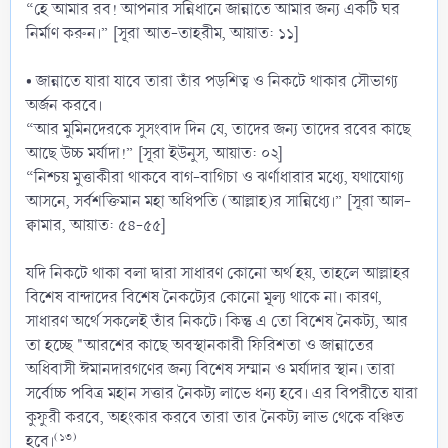
“হে আমার রব! আপনার সন্নিধানে জান্নাতে আমার জন্য একটি ঘর
নির্মাণ করুন।” [সূরা আত-তাহরীম, আয়াত: ১১]
• জান্নাতে যারা যাবে তারা তাঁর পড়শিত্ব ও নিকটে থাকার সৌভাগ্য
অর্জন করবে।
“আর মুমিনদেরকে সুসংবাদ দিন যে, তাদের জন্য তাদের রবের কাছে
আছে উচ্চ মর্যাদা!” [সূরা ইউনুস, আয়াত: ০২]
“নিশ্চয় মুত্তাকীরা থাকবে বাগ-বাগিচা ও ঝর্ণাধারার মধ্যে, যথাযোগ্য
আসনে, সর্বশক্তিমান মহা অধিপতি (আল্লাহ)র সান্নিধ্যে।” [সূরা আল-
ক্বামার, আয়াত: ৫৪-৫৫]
যদি নিকটে থাকা বলা দ্বারা সাধারণ কোনো অর্থ হয়, তাহলে আল্লাহর
বিশেষ বান্দাদের বিশেষ নৈকট্যের কোনো মূল্য থাকে না। কারণ,
সাধারণ অর্থে সকলেই তাঁর নিকটে। কিন্তু এ তো বিশেষ নৈকট্য, আর
তা হচ্ছে "আরশের কাছে অবস্থানকারী ফিরিশতা ও জান্নাতের
অধিবাসী ঈমানদারগণের জন্য বিশেষ সম্মান ও মর্যাদার স্থান। তারা
সর্বোচ্চ পবিত্র মহান সত্তার নৈকট্য লাভে ধন্য হবে। এর বিপরীতে যারা
কুফুরী করবে, অহংকার করবে তারা তার নৈকট্য লাভ থেকে বঞ্চিত
(১৩)
হবে।