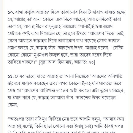
১০.
বান্দা কর্তৃক আল্লাহর দিকে তাকানোর বিষয়টি দ্বারাও সাব্যস্ত হচ্ছে
যে, আল্লাহ তা'আলা কোনো এক দিকে আছেন, আর সেদিকেই তারা
তাকাবে, আর হাদীসে রাসূলুল্লাহ সাল্লাল্লাহু 'আলাইহি ওয়াসাল্লাম
সেটাকে স্পষ্ট করে দিয়েছেন যে, তা হবে উপরে 'আরশের দিকে। তাই
যেসব আয়াতে আল্লাহর দিকে তাকানোর কথা রয়েছে সেসব আয়াত
প্রমাণ করছে যে, আল্লাহ তাঁর ‘আরশের উপর। আল্লাহ বলেন, “সেদিন
কোনো কোনো মুখমণ্ডল উজ্জ্বল হবে, তারা তাদের রবের দিকে
তাকিয়ে থাকবে।” [সূরা আল-ক্বিয়ামাহ, আয়াত: ২৩]
১১.
সেসব ভাষ্যে যাতে আল্লাহ তা'আলা নিজেকে 'আরশের অধিপতি
হিসেবে সাব্যস্ত করেছেন এবং অপর কোনো ইলাহ যদি থাকতো তবে
সেও যে 'আরশের আধিপত্য লাভের চেষ্টা করতো এটা তুলে ধরেছেন;
যা প্রমাণ করে যে, আল্লাহ তা'আরা তাঁর 'আরশের উপর রয়েছেন।
যেমন,
“অতঃপর তারা যদি মুখ ফিরিয়ে নেয় তবে আপনি বলুন, “আমার জন্য
আল্লাহই যথেষ্ট, তিনি ছাড়া কোনো সত্য ইলাহ্ নেই। আমি তাঁরই ওপর