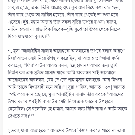
রব্বুল আলামীনের কাছ থেকে নাযিল হওয়ার দ্বারা দু'টি বিশাল বিষয়
এক.
সাব্যস্ত হচ্ছে,
তিনি আল্লাহ স্বয়ং কুরআন নিয়ে কথা বলেছেন,
তাঁর কাছ থেকে তা নাযিল হয়েছে, তাঁর কাছ থেকেই তা শুরু হয়ে
দুই.
এসেছে।
মহান আল্লাহ তাঁর সকল সৃষ্টির উপরে হওয়া। কারণ,
নাযিল হওয়া যা স্বাভাবিক বিবেক-বুদ্ধি বুঝে তা উপর থেকে নিচের
(৭)
দিকে যাওয়াকে বুঝায়।
৭.
মূসা 'আলাইহিস সালাম আল্লাহকে আসমানের উপরে বলার কারণে
ফির'আউন সেটা নিয়ে উপহাস করেছিল, যা আল্লাহ তা'আলা বর্ণনা
করছেন, “ফির'আউন আরও বলল, 'হে হামান! আমার জন্য তুমি
নির্মাণ কর এক সুউচ্চ প্রাসাদ যাতে আমি অবলম্বন পাই আসমানে
আরোহনের অবলম্বন, যেন দেখতে পাই মূসার ইলাহকে; আর নিশ্চয়
আমি তাকে মিথ্যাবাদী মনে করি।” [সূরা গাফির, আয়াত : ৩৭] আয়াত
স্পষ্ট করে জানাচ্ছে যে, মূসা আলাইহিস সালাম তাঁর রবকে 'আরশের
উপর বলার পরই ফির'আউন সেটা নিয়ে এক ধরনের উপহাসে
নেমেছিল। সে বলেছিল হে হামান, আমার জন্য সিড়ি বানাও আমি তাকে
(৮)
দেখতে যাব।
সুতরাং যারা আল্লাহকে "আরশের উপরে বিশ্বাস করতে পারে না তারা