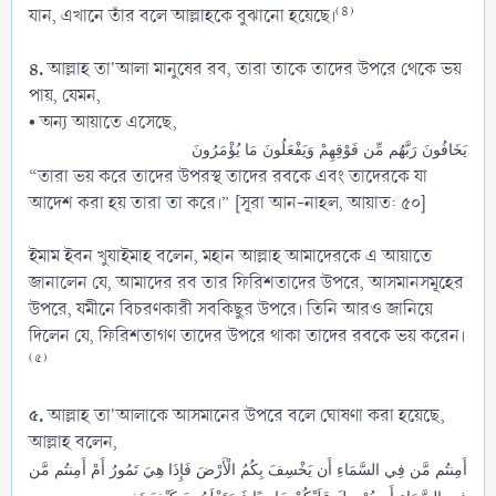
(৪)
যান, এখানে তাঁর বলে আল্লাহকে বুঝানো হয়েছে।
৪.
আল্লাহ তা'আলা মানুষের রব, তারা তাকে তাদের উপরে থেকে ভয়
পায়, যেমন,
• অন্য আয়াতে এসেছে,
يَخَافُونَ رَبَّهُم مِّن فَوْقِهِمْ وَيَفْعَلُونَ مَا يُؤْمَرُونَ
“তারা ভয় করে তাদের উপরস্থ তাদের রবকে এবং তাদেরকে যা
আদেশ করা হয় তারা তা করে।” [সূরা আন-নাহল, আয়াত: ৫০]
ইমাম ইবন খুযাইমাহ বলেন, মহান আল্লাহ আমাদেরকে এ আয়াতে
জানালেন যে, আমাদের রব তার ফিরিশতাদের উপরে, আসমানসমূহের
উপরে, যমীনে বিচরণকারী সবকিছুর উপরে। তিনি আরও জানিয়ে
দিলেন যে, ফিরিশতাগণ তাদের উপরে থাকা তাদের রবকে ভয় করেন।
(৫)
৫.
আল্লাহ তা'আলাকে আসমানের উপরে বলে ঘোষণা করা হয়েছে,
আল্লাহ বলেন,
أَمِنتُم مَّن فِي السَّمَاءِ أَن يَخْسِفَ بِكُمُ الْأَرْضَ فَإِذَا هِيَ تَمُورُ أَمْ أَمِنتُم مَّن