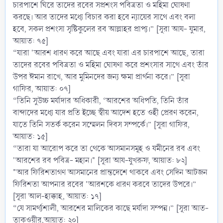
চারপাশে ঘিরে তাদের রবের সপ্রশংস পবিত্রতা ও মহিমা ঘোষণা
করছে। আর তাদের মধ্যে বিচার করা হবে ন্যায়ের সাথে এবং বলা
হবে, সকল প্রশংসা সৃষ্টিকুলের রব আল্লাহর প্রাপ্য।” [সূরা আয- যুমার,
আয়াত: ৭৫]
“যারা 'আরশ ধারণ করে আছে এবং যারা এর চারপাশে আছে, তারা
তাদের রবের পবিত্রতা ও মহিমা ঘোষণা করে প্রশংসার সাথে এবং তাঁর
উপর ঈমান রাখে, আর মুমিনদের জন্য ক্ষমা প্রার্থনা করে।” [সূরা
গাফির, আয়াত: ০৭]
“তিনি সুউচ্চ মর্যাদার অধিকারী, ‘আরশের অধিপতি, তিনি তাঁর
বান্দাদের মধ্যে যার প্রতি ইচ্ছে স্বীয় আদেশ হতে ওহী প্রেরণ করেন,
যাতে তিনি সতর্ক করেন সম্মেলন দিবস সম্পর্কে।” [সূরা গাফির,
আয়াত: ১৫]
“তারা যা আরোপ করে তা থেকে আসমানসমূহ ও যমীনের রব এবং
'আরশের রব পবিত্র- মহান।" [সূরা আয-যুখরুফ, আয়াত: ৮২]
"আর ফিরিশতাগণ আসমানের প্রান্তদেশে থাকবে এবং সেদিন আটজন
ফিরিশতা আপনার রবের 'আরশকে ধারণ করবে তাদের উপরে।”
[সূরা আল-হাক্কাহ, আয়াত: ১৭]
“যে সামর্থ্যশালী, আরশের মালিকের কাছে মর্যাদা সম্পন্ন।” [সূরা আত-
তাকওয়ীর,আয়াত: ২০]