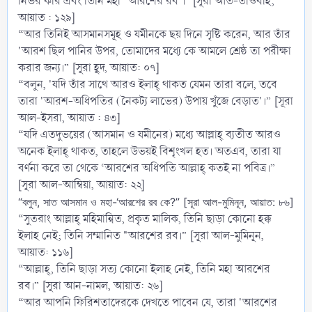
নির্ভর করি এবং তিনি মহা "আরশের রব'।" [সূরা আত-তাওবাহ,
আয়াত : ১২৯]
“আর তিনিই আসমানসমূহ ও যমীনকে ছয় দিনে সৃষ্টি করেন, আর তাঁর
'আরশ ছিল পানির উপর, তোমাদের মধ্যে কে আমলে শ্রেষ্ঠ তা পরীক্ষা
করার জন্য।” [সূরা হূদ, আয়াত: ০৭]
“বলুন, 'যদি তাঁর সাথে আরও ইলাহ্ থাকত যেমন তারা বলে, তবে
তারা 'আরশ-অধিপতির (নৈকট্য লাভের) উপায় খুঁজে বেড়াত'।” [সূরা
আল-ইসরা, আয়াত : ৪৩]
“যদি এতদুভয়ের (আসমান ও যমীনের) মধ্যে আল্লাহ্ ব্যতীত আরও
অনেক ইলাহ্ থাকত, তাহলে উভয়ই বিশৃংখল হত। অতএব, তারা যা
বর্ণনা করে তা থেকে ‘আরশের অধিপতি আল্লাহ্ কতই না পবিত্র।”
[সূরা আল-আম্বিয়া, আয়াত: ২২]
“বলুন, সাত আসমান ও মহা-‘আরশের রব কে?” [সূরা আল-মুমিনূন, আয়াত: ৮৬]
“সুতরাং আল্লাহ্ মহিমান্বিত, প্রকৃত মালিক, তিনি ছাড়া কোনো হক্ক
ইলাহ নেই; তিনি সম্মানিত "আরশের রব।” [সূরা আল-মুমিনূন,
আয়াত: ১১৬]
“আল্লাহ্, তিনি ছাড়া সত্য কোনো ইলাহ নেই, তিনি মহা আরশের
রব।” [সূরা আন-নামল, আয়াত: ২৬]
“আর আপনি ফিরিশতাদেরকে দেখতে পাবেন যে, তারা 'আরশের