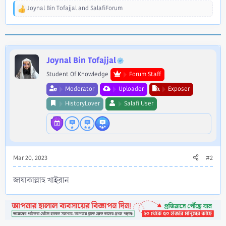
Joynal Bin Tofajjal
and
SalafiForum
R
e
a
c
t
i
Joynal Bin Tofajjal
o
Student Of Knowledge
Forum Staff
n
s
Moderator
Uploader
Exposer
:
HistoryLover
Salafi User
Mar 20, 2023
#2
জাযাকাল্লাহু খাইরান