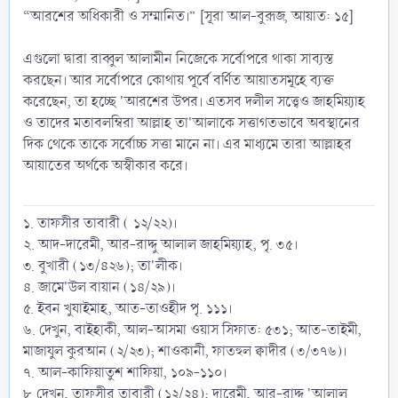
“আরশের অধিকারী ও সম্মানিত।” [সূরা আল-বুরূজ, আয়াত: ১৫]
এগুলো দ্বারা রাব্বুল আলামীন নিজেকে সর্বোপরে থাকা সাব্যস্ত
করছেন। আর সর্বোপরে কোথায় পূর্বে বর্ণিত আয়াতসমূহে ব্যক্ত
করেছেন, তা হচ্ছে 'আরশের উপর। এতসব দলীল সত্ত্বেও জাহমিয়্যাহ
ও তাদের মতাবলম্বিরা আল্লাহ তা'আলাকে সত্তাগতভাবে অবস্থানের
দিক থেকে তাকে সর্বোচ্চ সত্তা মানে না। এর মাধ্যমে তারা আল্লাহর
আয়াতের অর্থকে অস্বীকার করে।
১. তাফসীর তাবারী ( ১২/২২)।
২. আদ-দারেমী, আর-রাদ্দু আলাল জাহমিয়্যাহ, পৃ. ৩৫।
৩. বুখারী (১৩/৪২৬); তা'লীক।
৪. জামে'উল বায়ান (১৪/২৯)।
৫. ইবন খুযাইমাহ, আত-তাওহীদ পৃ. ১১১।
৬. দেখুন, বাইহাকী, আল-আসমা ওয়াস সিফাত: ৫৩১; আত-তাইমী,
মাজাযুল কুরআন (২/২৩); শাওকানী, ফাতহুল ক্বাদীর (৩/৩৭৬)।
৭. আল-কাফিয়াতুশ শাফিয়া, ১০৯-১১০।
৮. দেখুন, তাফসীর তাবারী (১২/২৪); দারেমী, আর-রাদ্দু 'আলাল