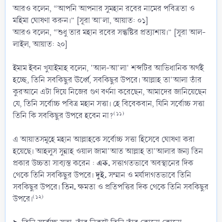
আরও বলেন, “আপনি আপনার সুমহান রবের নামের পবিত্রতা ও
মহিমা ঘোষণা করুন।” [সূরা আ'লা, আয়াত: ০১]
আরও বলেন, “শুধু তার মহান রবের সন্তুষ্টির প্রত্যাশায়।” [সূরা আল-
লাইল, আয়াত: ২০]
ইমাম ইবন খুযাইমাহ বলেন, 'আল-আ'লা' শব্দটির আভিধানিক অর্থই
হচ্ছে, তিনি সবকিছুর ঊর্ধ্বে, সবকিছুর উপরে। আল্লাহ তা'আলা তাঁর
কুরআনে এটা দিয়ে নিজের গুণ বর্ণনা করেছেন, আমাদের জানিয়েছেন
যে, তিনি সর্বোচ্চ পবিত্র মহান সত্তা। হে বিবেকবান, যিনি সর্বোচ্চ সত্তা
(১১)
তিনি কি সবকিছুর উপরে হবেন না?
এ আয়াতসমূহে মহান আল্লাহকে সর্বোচ্চ সত্তা হিসেবে ঘোষণা করা
হয়েছে। আহলুস সুন্নাহ ওয়াল জামা'আত আল্লাহ তা'আলার জন্য তিন
এক.
প্রকার উচ্চতা সাব্যস্ত করেন :
সত্তাগতভাবে অবস্থানের দিক
দুই.
থেকে তিনি সবকিছুর উপরে।
সম্মান ও মর্যাদাগতভাবে তিনি
তিন.
সবকিছুর উপরে।
ক্ষমতা ও প্রতিপত্তির দিক থেকে তিনি সবকিছুর
(১২)
উপরে।