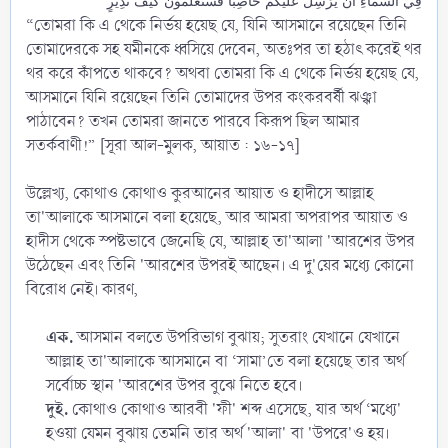
فِي السَّمَاءِ أَن يُرْسِلَ عَلَيْكُمْ حَاصِبًا فَسَتَعْلَمُونَ كَيْفَ نَذِيرٍ
“তোমরা কি এ থেকে নির্ভয় হয়েছ যে, যিনি আসমানে রয়েছেন তিনি
তোমাদেরকে সহ যমীনকে ধ্বসিয়ে দেবেন, অতঃপর তা হঠাৎ করেই থর
থর করে কাঁপতে থাকবে? অথবা তোমরা কি এ থেকে নির্ভয় হয়েছ যে,
আসমানে যিনি রয়েছেন তিনি তোমাদের উপর কংকরবর্ষী ঝঞ্ঝা
পাঠাবেন? তখন তোমরা জানতে পারবে কিরূপ ছিল আমার
সতর্কবাণী!” [সূরা আল-মুলক, আয়াত : ১৬-১৭]
উল্লেখ্য, কোথাও কোথাও কুরআনের আয়াত ও হাদীসে আল্লাহ
তা'আলাকে আসমানে বলা হয়েছে, আর আমরা অপরাপর আয়াত ও
হাদীস থেকে স্পষ্টভাবে জেনেছি যে, আল্লাহ তা'আলা 'আরশের উপর
উঠেছেন এবং তিনি 'আরশের উপরই আছেন। এ দু'য়ের মধ্যে কোনো
বিরোধ নেই। কারণ,
এক.
আসমান বলতে উপরিভাগ বুঝায়; সুতরাং যেখানে যেখানে
আল্লাহ তা'আলাকে আসমানে বা ‘সামা’তে বলা হয়েছে তার অর্থ
সর্বোচ্চ স্থান 'আরশের উপর বুঝে নিতে হবে।​
দুই.
কোথাও কোথাও আরবী 'ফী' শব্দ এসেছে, যার অর্থ ‘মধ্যে'
হওয়া যেমন বুঝায় তেমনি তার অর্থ 'আলা' বা 'উপরে'ও হয়।