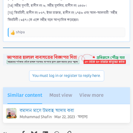
[14] সহীহ বুখারী, হাদীস নং ৬; সহীহ মুসলিম, হাদীস নং ২৩০৮।
[15] তিরমিযী, হাদীস নং ৮০৭; ইবন মাজাহ, হাদীস নং ১৭৪৬ এবং আল-আলবানী ‘সহীহ
তিরমিযী (৬৪৭) তে একে সহীহ বলে আখ্যায়িত করেছেন।
shipa
R
e
a
c
t
i
o
n
You must log in or register to reply here.
s
:
Similar content
Most view
View more
রমাদান মাসে উমরাহ আদায় করা
Mohammad Shafin
Mar 22, 2023
অন্যান্য