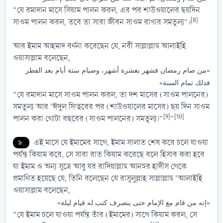
“যে রমাদান মাসে সিয়াম পালন করল, এর পর শাউওয়ালের ছয়দিন
[8]
সাওম পালন করল, তবে তা সারা জীবন সাওম রাখার সমতূল্য”।
আর ইমাম আহমাদ বর্ণনা করেছেন যে, নবী সাল্লাল্লাহু আলাইহি
ওয়াসাল্লাম বলেছেন,
«من صام رمضان فشهر بعشرة أشهر، وصيام ستة أيام بعد الفطر
فذلك تمام السنة»
“যে রমাদান মাসে সাওম পালন করল, তা দশ মাসের (সাওম পালনের)
সমতূল্য আর ‘ঈদুল ফিত্বরের পর (শাউওয়ালের মাসের) ছয় দিন সাওম
[9]
[10]
পালন করা গোটা বছরের (সাওম পালনের) সমতূল্য।”
”
৯.
এই মাসে যে ইমামের সাথে, ইমাম সালাত শেষ করে চলে যাওয়া
পর্যন্ত কিয়াম করে, সে সারা রাত কিয়াম করেছে বলে হিসাব করা হবে
যা ইমাম ও অন্য সূত্রে আবু যর রাদিয়াল্লাহু আনহুর হাদীস থেকে
প্রমাণিত হয়েছে যে, তিনি বলেছেন যে রাসূলুল্লাহ সাল্লাল্লাহু ‘আলাইহি
ওয়াসাল্লাম বলেছেন,
«إنه من قام مع الإمام حتى ينصرف كتب له قيام ليلة»
“যে ইমাম চলে যাওয়া পর্যন্ত তাঁর (ইমামের) সাথে কিয়াম করল, সে