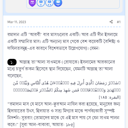
Mar 11, 2023
#1
রমাদান এটি ‘আরবী’ বার মাসগুলোর একটি। আর এটি দীন ইসলামে
একটি সম্মানিত মাস। এটি অন্যান্য মাস থেকে বেশ কয়েকটি বৈশিষ্ট্য ও
ফযিলতসমূহ-এর কারণে বিশেষভাবে উল্লেখযোগ্য। যেমন:
১.
আল্লাহ তা‘আলা সাওমকে (রোযাকে) ইসলামের আরকানের
মধ্যে চতুর্থ রুকন হিসেবে স্থান দিয়েছেন, যেমনটি আল্লাহ তা‘আলা
বলেছেন,
﴿شَهۡرُ رَمَضَانَ ٱلَّذِيٓ أُنزِلَ فِيهِ ٱلۡقُرۡءَانُ هُدٗى لِّلنَّاسِ وَبَيِّنَٰتٖ مِّنَ
ٱلۡهُدَىٰ وَٱلۡفُرۡقَانِۚ فَمَن شَهِدَ مِنكُمُ ٱلشَّهۡرَ فَلۡيَصُمۡهُۖ﴾
[البقرة: ١٨٥]
“রমাদান মাস যে মাসে আল-ক্বুরআন নাযিল করা হয়েছে, মানুষের জন্য
হিদায়াতের উৎস, হিদায়াত ও সত্য মিথ্যার মাঝে পার্থক্যকারী সুস্পষ্ট
নিদর্শন। সুতরাং তোমাদের মাঝে যে এই মাস পায় সে যেন সাওম পালন
করে।” [সূরা আল-বাকারা, আয়াত: ১৮৫]