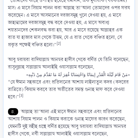
“তোমাদের কাছে উপস্থিত হয়েছে রমাদান, এক মুবারাক (বরকতময়)
মাস। এ মাসে সিয়াম পালন করা আল্লাহ তা‘আলা তোমাদের ওপর ফরয
করেছেন। এ মাসে আসমানের দরজাসমূহ খুলে দেওয়া হয়, এ মাসে
জাহান্নামের দরজাসমূহ বন্ধ করে দেওয়া হয়, এ মাসে অবাধ্য
শয়তানদের শেকলবদ্ধ করা হয়, আর এ মাসে রয়েছে আল্লাহর এক
রাত যা হাজার মাস থেকে উত্তম, যে এ রাত থেকে বঞ্চিত হলো, সে
[2]
প্রকৃত পক্ষেই বঞ্চিত হলো।”
আবু হুরায়রা রাদিয়াল্লাহু আনহুর হাদীস থেকে বর্ণিত যে তিনি বলেছেন,
রাসূলুল্লাহ সাল্লাল্লাহু আলাইহি ওয়াসাল্লাম বলেছেন,
«مَنْ قَامَ لَيْلَةَ الْقَدْرِ إيمَانًا وَاحْتِسَابًا غُفِرَ لَهُ مَا تَقَدَّمَ مِنْ ذَنْبِهِ»
“যে ঈমান সহকারে এবং প্রতিদানের আশায় লাইলাতুল কদর (কদরের
রাত্রিতে) কিয়াম করবে তার অতীতের সমস্ত গুনাহ মাফ করে দেওয়া
[3]
হবে।”
৪.
আল্লাহ তা‘আলা এই মাসে ঈমান সহকারে এবং প্রতিদানের
আশায় সিয়াম পালন ও কিয়াম করাকে গুনাহ মাফের কারণ করেছেন,
যেমনটি দুই সহীহ গ্রন্থে বর্ণিত হয়েছে আবু হুরায়রা রাদিয়াল্লাহু আনহুর
হাদীস থেকে, নবী সাল্লাল্লাহু আলাইহি ওয়াসাল্লাম বলেছেন,