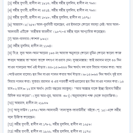
[3] সহীহ বুখারী, হাদীস নং ১৯১০; সহীহ সহীহ মুসলিম, হাদীস নং ৭৬০।
[4] সহীহ বুখারী, হাদীস নং ২০১৪; সহীহ সহীহ মুসলিম, হাদীস নং ৭৬০।
[5] সহীহ বুখারী, হাদীস নং ১৮৯৮; সহীহ মুসলিম, হাদীস নং ১০৭৯।
[6] আহমাদ (৫/২৫৬) আল-মুনযিরী বলেছেন, এর ইসনাদে কোনো সমস্যা নেই। আর আল-
আলবানী এটিকে ‘সাহীহুত তারগীব’ (৯৮৭)-এ সহীহ বলে আখ্যায়িত করেছেন।
[7] আল-বাযযার (কাশফ ৯৬২)।
[8] সহীহ মুসলিম, হাদীস নং ১১৬৪।
[9] বি.দ্র. সূরা আল-আন‘আমের ১৬০ নং আয়াত অনুসারে কোনো মুমিন কোনো ভালো কাজ
করলে আল্লাহ তা‘আলা তাকে দশগুণ সাওয়াব দেন। সুবহানাল্লাহ! তাই রমাদান মাসে ৩০ দিন
সাওম পালনের অর্থ এই দাঁড়ায় (৩০×১০)=৩০০ দিন অর্থাৎ দশ মাস সিয়াম পালন করা। আর
(শাউওয়াল মাসের) ছয় দিন সাওম পালন করার অর্থ দাঁড়ায় (৬×১০)=৬০ দিন অর্থাৎ দুই মাস
সিয়াম পালন করা। সুতরাং রমাদান ও এর পরবর্তী শাউওয়ালের ছয় দিন সাওম পালন করা (১০
মাস+২ মাস)= ১২ মাস অর্থাৎ গোটা বছরের সমতুল্য! “আর আল্লাহ যাকে ইচ্ছা হিসাব বিহীন
রিযিক দান করেন”। (সূরা আন-নূর, আয়াত: ৩৮)] (অনুবাদকের পক্ষ থেকে সংযোজিত।)
[10] আহমাদ, হাদীস নং ২১৯০৬
[11] আবু দাঊদ (১৩৭০) আল-আলবানী ‘সালাতুত-তারাউয়ীহ’ বইতে (পৃ. ১৫) একে সহীহ
বলে চিহ্নিত করেছেন।
[12] সহীহ বুখারী, হাদীস নং ১৭৮২; সহীহ মুসলিম, হাদীস নং ১২৫৬।
[13] সহীহ বুখারী, হাদীস নং ১৯২২; সহীহ মুসলিম, হাদীস নং ১১৭২।