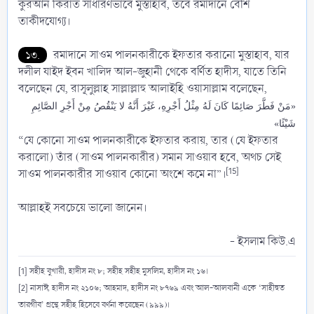
কুরআন কিরাত সাধারণভাবে মুস্তাহাব, তবে রমাদানে বেশি
তাকীদযোগ্য।
১৩.
রমাদানে সাওম পালনকারীকে ইফতার করানো মুস্তাহাব, যার
দলীল যাইদ ইবন খালিদ আল-জুহানী থেকে বর্ণিত হাদীস, যাতে তিনি
বলেছেন যে, রাসূলুল্লাহ সাল্লাল্লাহু আলাইহি ওয়াসাল্লাম বলেছেন,
«مَنْ فَطَّرَ صَائِمًا كَانَ لَهُ مِثْلُ أَجْرِهِ، غَيْرَ أَنَّهُ لا يَنْقُصُ مِنْ أَجْرِ الصَّائِمِ
شَيْئًا»
“যে কোনো সাওম পালনকারীকে ইফতার করায়, তার (যে ইফতার
করালো) তাঁর (সাওম পালনকারীর) সমান সাওয়াব হবে, অথচ সেই
[15]
সাওম পালনকারীর সাওয়াব কোনো অংশে কমে না”।
আল্লাহই সবচেয়ে ভালো জানেন।
- ইসলাম কিউ.এ​
[1] সহীহ বুখারী, হাদীস নং ৮; সহীহ সহীহ মুসলিম, হাদীস নং ১৬।
[2] নাসাঈ, হাদীস নং ২১০৬; আহমাদ, হাদীস নং ৮৭৬৯ এবং আল-আলবানী একে ‘সাহীহুত
তারগীব’ গ্রন্থে সহীহ হিসেবে বর্ণনা করেছেন (৯৯৯)।