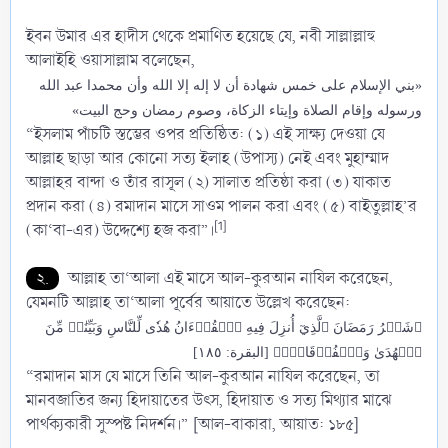
ইবন উমার এর হাদীস থেকে প্রমাণিত হয়েছে যে, নবী সাল্লাল্লাহু
আলাইহি ওয়াসাল্লাম বলেছেন,
«بني الإسلام على خمس شهادة أن لا إله إلا الله وأن محمدا عبد الله
ورسوله وإقام الصلاة وإيتاء الزكاة، وصوم رمضان وحج البيت»
“ইসলাম পাঁচটি স্তম্ভের ওপর প্রতিষ্ঠিত: (১) এই সাক্ষ্য দেওয়া যে
আল্লাহ ছাড়া আর কোনো সত্য ইলাহ (উপাস্য) নেই এবং মুহাম্মাদ
আল্লাহর বান্দা ও তাঁর রাসূল (২) সালাত প্রতিষ্ঠা করা (৩) যাকাত
প্রদান করা (৪) রমাদান মাসে সাওম পালন করা এবং (৫) বাইতুল্লাহ’র
[1]
(কা‘বা-এর) উদ্দেশ্যে হজ করা”।
২.
আল্লাহ তা‘আলা এই মাসে আল-কুরআন নাযিল করেছেন,
যেমনটি আল্লাহ তা‘আলা পূর্বের আয়াতে উল্লেখ করেছেন:
﴿شَهۡرُ رَمَضَانَ ٱلَّذِيٓ أُنزِلَ فِيهِ ٱلۡقُرۡءَانُ هُدٗى لِّلنَّاسِ وَبَيِّنَٰتٖ مِّنَ
ٱلۡهُدَىٰ وَٱلۡفُرۡقَانِۚ﴾ [البقرة: ١٨٥]
“রমাদান মাস যে মাসে তিনি আল-কুরআন নাযিল করেছেন, তা
মানবজাতির জন্য হিদায়াতের উৎস, হিদায়াত ও সত্য মিথ্যার মাঝে
পার্থক্যকারী সুস্পষ্ট নিদর্শন।” [আল-বাকারা, আয়াত: ১৮৫]