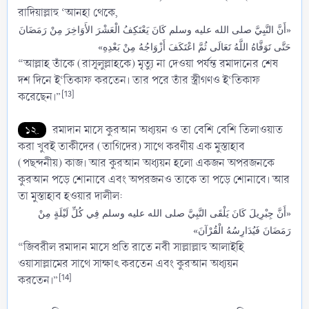
রাদিয়াল্লাহু ‘আনহা থেকে,
«أَنَّ النَّبِيَّ صلى الله عليه وسلم كَانَ يَعْتَكِفُ الْعَشْرَ الأَوَاخِرَ مِنْ رَمَضَانَ
حَتَّى تَوَفَّاهُ اللَّهُ تَعَالَى ثُمَّ اعْتَكَفَ أَزْوَاجُهُ مِنْ بَعْدِهِ»
“আল্লাহ তাঁকে (রাসূলুল্লাহকে) মৃত্যু না দেওয়া পর্যন্ত রমাদানের শেষ
দশ দিনে ই‘তিকাফ করতেন। তার পরে তাঁর স্ত্রীগণও ই‘তিকাফ
[13]
করেছেন।”
১২.
রমাদান মাসে কুরআন অধ্যয়ন ও তা বেশি বেশি তিলাওয়াত
করা খুবই তাকীদের (তাগিদের) সাথে করণীয় এক মুস্তাহাব
(পছন্দনীয়) কাজ। আর কুরআন অধ্যয়ন হলো একজন অপরজনকে
কুরআন পড়ে শোনাবে এবং অপরজনও তাকে তা পড়ে শোনাবে। আর
তা মুস্তাহাব হওয়ার দালীল:
«أَنَّ جِبْرِيلَ كَانَ يَلْقَى النَّبِيَّ صلى الله عليه وسلم فِي كُلِّ لَيْلَةٍ مِنْ
رَمَضَانَ فَيُدَارِسُهُ الْقُرْآنَ»
“জিবরীল রমাদান মাসে প্রতি রাতে নবী সাল্লাল্লাহু আলাইহি
ওয়াসাল্লামের সাথে সাক্ষাৎ করতেন এবং কুরআন অধ্যয়ন
[14]
করতেন।”