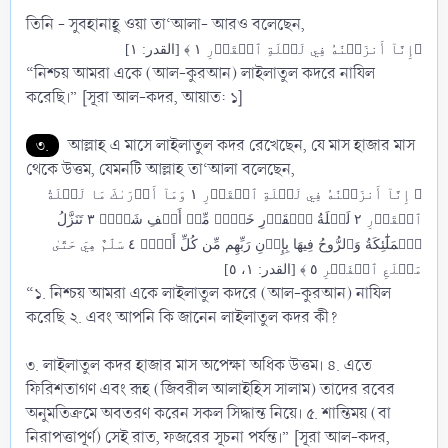
তিনি - সুবহানাহূ ওয়া তা‘আলা- আরও বলেছেন,
﴿إِنَّآ أَنزَلۡنَٰهُ فِي لَيۡلَةِ ٱلۡقَدۡرِ ١ ﴾ [القدر: ١]
“নিশ্চয় আমরা একে (আল-কুরআন) লাইলাতুল কদরে নাযিল
করেছি।” [সূরা আল-কদর, আয়াত: ১]
৩.
আল্লাহ এ মাসে লাইলাতুল কদর রেখেছেন, যে মাস হাজার মাস
থেকে উত্তম, যেমনটি আল্লাহ তা‘আলা বলেছেন,
﴿ إِنَّآ أَنزَلۡنَٰهُ فِي لَيۡلَةِ ٱلۡقَدۡرِ ١ وَمَآ أَدۡرَىٰكَ مَا لَيۡلَةُ
ٱلۡقَدۡرِ ٢ لَيۡلَةُ ٱلۡقَدۡرِ خَيۡرٞ مِّنۡ أَلۡفِ شَهۡرٖ ٣ تَنَزَّلُ
ٱلۡمَلَٰٓئِكَةُ وَٱلرُّوحُ فِيهَا بِإِذۡنِ رَبِّهِم مِّن كُلِّ أَمۡرٖ ٤ سَلَٰمٌ هِيَ حَتَّىٰ
مَطۡلَعِ ٱلۡفَجۡرِ ٥ ﴾ [القدر: ١، ٥]
“১. নিশ্চয় আমরা একে লাইলাতুল কদরে (আল-কুরআন) নাযিল
করেছি ২. এবং আপনি কি জানেন লাইলাতুল কদর কী?
৩. লাইলাতুল কদর হাজার মাস অপেক্ষা অধিক উত্তম। ৪. এতে
ফিরিশতাগণ এবং রূহ (জিবরীল আলাইহিস সালাম) তাদের রবের
অনুমতিক্রমে অবতরণ করেন সকল সিদ্ধান্ত নিয়ে। ৫. শান্তিময় (বা
নিরাপত্তাপূর্ণ) সেই রাত, ফজরের সূচনা পর্যন্ত।” [সূরা আল-কদর,