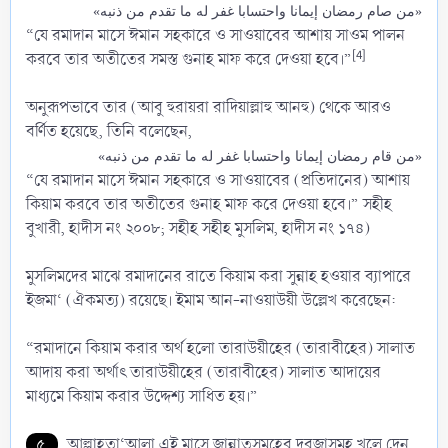
«من صام رمضان إيمانا واحتسابا غفر له ما تقدم من ذنبه»
“যে রমাদান মাসে ঈমান সহকারে ও সাওয়াবের আশায় সাওম পালন
[4]
করবে তার অতীতের সমস্ত গুনাহ মাফ করে দেওয়া হবে।”
অনুরূপভাবে তার (আবু হুরায়রা রাদিয়াল্লাহু আনহু) থেকে আরও
বর্ণিত হয়েছে, তিনি বলেছেন,
«من قام رمضان إيمانا واحتسابا غفر له ما تقدم من ذنبه»
“যে রমাদান মাসে ঈমান সহকারে ও সাওয়াবের (প্রতিদানের) আশায়
কিয়াম করবে তার অতীতের গুনাহ মাফ করে দেওয়া হবে।” সহীহ
বুখারী, হাদীস নং ২০০৮; সহীহ সহীহ মুসলিম, হাদীস নং ১৭৪)
মুসলিমদের মাঝে রমাদানের রাতে কিয়াম করা সুন্নাহ হওয়ার ব্যাপারে
ইজমা‘ (ঐকমত্য) রয়েছে। ইমাম আন-নাওয়াউয়ী উল্লেখ করেছেন:
“রমাদানে কিয়াম করার অর্থ হলো তারাউয়ীহের (তারাবীহের) সালাত
আদায় করা অর্থাৎ তারাউয়ীহের (তারাবীহের) সালাত আদায়ের
মাধ্যমে কিয়াম করার উদ্দেশ্য সাধিত হয়।”
৫.
আল্লাহতা‘আলা এই মাসে জান্নাতসমূহের দরজাসমূহ খুলে দেন,