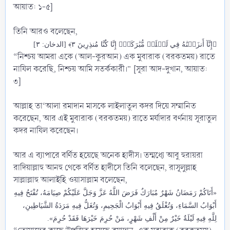
আয়াত: ১-৫]
তিনি আরও বলেছেন,
﴿إِنَّآ أَنزَلۡنَٰهُ فِي لَيۡلَةٖ مُّبَٰرَكَةٍۚ إِنَّا كُنَّا مُنذِرِينَ ٣﴾ [الدخان: ٣]
“নিশ্চয় আমরা একে (আল-কুরআন) এক মুবারাক (বরকতময়) রাতে
নাযিল করেছি, নিশ্চয় আমি সতর্ককারী।” [সূরা আদ-দুখান, আয়াত:
৩]
আল্লাহ তা‘আলা রমাদান মাসকে লাইলাতুল কদর দিয়ে সম্মানিত
করেছেন, আর এই মুবারাক (বরকতময়) রাতে মর্যাদার বর্ণনায় সূরাতুল
কদর নাযিল করেছেন।
আর এ ব্যাপারে বর্ণিত হয়েছে অনেক হাদীস। তন্মধ্যে আবু হুরায়রা
রাদিয়াল্লাহু আনহু থেকে বর্ণিত হাদীসে তিনি বলেছেন, রাসূলুল্লাহ
সাল্লাল্লাহু আলাইহি ওয়াসাল্লাম বলেছেন,
«أَتَاكُمْ رَمَضَانُ شَهْرٌ مُبَارَكٌ فَرَضَ اللَّهُ عَزَّ وَجَلَّ عَلَيْكُمْ صِيَامَهُ، تُفْتَحُ فِيهِ
أَبْوَابُ السَّمَاءِ، وَتُغْلَقُ فِيهِ أَبْوَابُ الْجَحِيمِ، وَتُغَلُّ فِيهِ مَرَدَةُ الشَّيَاطِينِ،
لِلَّهِ فِيهِ لَيْلَةٌ خَيْرٌ مِنْ أَلْفِ شَهْرٍ، مَنْ حُرِمَ خَيْرَهَا فَقَدْ حُرِمَ».