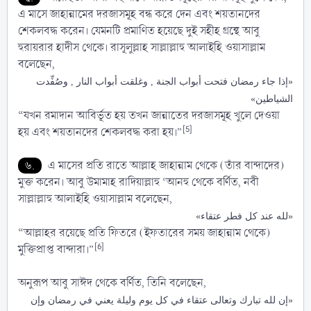
এ মাসে জাহান্নামের দরজাসমূহ বন্ধ করে দেন এবং শয়তানদের
শেকলবদ্ধ করেন। যেমনটি প্রমাণিত হয়েছে দুই সহীহ গ্রন্থে আবু
হুরায়রার হাদীস থেকে। রাসূলুল্লাহ সাল্লাল্লাহু আলাইহি ওয়াসাল্লাম
বলেছেন,
«إذا جاء رمضان فتحت أبواب الجنة , وغلقت أبواب النار , وصُفِّدت
الشياطين»
“যখন রমাদান আবির্ভূত হয় তখন জান্নাতের দরজাসমূহ খুলে দেওয়া
[5]
হয় এবং শয়তানদের শেকলবদ্ধ করা হয়।”
৬.
এ মাসের প্রতি রাতে আল্লাহ জাহান্নাম থেকে (তাঁর বান্দাদের)
মুক্ত করেন। আবু উমামাহ রাদিয়াল্লাহু ‘আনহু থেকে বর্ণিত, নবী
সাল্লাল্লাহু আলাইহি ওয়াসাল্লাম বলেছেন,
«لله عند كل فطر عتقاء»
“আল্লাহর রয়েছে প্রতি ফিতরে (ইফতারের সময় জাহান্নাম থেকে)
[6]
মুক্তিপ্রাপ্ত বান্দারা।”
অনুরূপ আবু সাঈদ থেকে বর্ণিত, তিনি বলেছেন,
«إن لله تبارك وتعالى عتقاء في كل يوم وليلة يعني في رمضان وإن