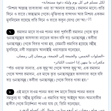
لكل مسلم في كل يوم وليلة دعوة مستجابة»
“নিশ্চয় আল্লাহ তাবারাকা ওয়া তা‘আলার রয়েছে (রমাদান মাসে) প্রতি
দিনে ও রাতে (জাহান্নাম থেকে) মুক্তিপ্রাপ্ত বান্দাগণ আর নিশ্চয় একজন
[7]
মুসলিমের রয়েছে প্রতি দিনে ও রাতে কবুল যোগ্য দো‘আ।”
৭.
রমাদান মাসে সাওম পালন করা পূর্ববর্তী রমাদান থেকে কৃত
গুনাহসমূহের কাফফারা লাভের কারণ যদি বড় গুনাহসমূহ (কবীরা
গুনাহসমূহ) থেকে বিরত থাকা হয়, যেমনটি প্রমাণিত হয়েছে সহীহ
মুসলিমে, নবী সাল্লাল্লাহু আলাইহি ওয়াসাল্লাম বলেছেন,
«الصلوات الخمس، والجمعة إلى الجمعة، ورمضان إلى رمضان،
مكفرات ما بينهن إذا اجتنبت الكبائر»
“পাঁচ ওয়াক্ত সালাত, এক জুমু‘আ থেকে অপর জুমু‘আ, এক রমাদান
থেকে অপর রমাদান, এর মাঝে কৃত গুনাহসমূহের কাফফারা করে যদি
বড় গুনাহসমূহ (কবীরা গুনাহসমূহ) থেকে বিরত থাকা হয়।”
৮.
এই মাসে সাওম পালন করা দশ মাসে সিয়াম পালন করার
সমতুল্য যা ‘সহীহ মুসলিম’-এ প্রমাণিত আবু আইয়ূব আল-আনসারীর
হাদীস থেকে নির্দেশনা পাওয়া যায় যে, তিনি বলেছেন,
«من صام رمضان، ثم أتبعه ستا من شوال كان كصيام الدهر»