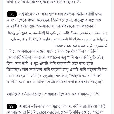
[11]
সারা রাত কিয়াম করেছে বলে ধরে নেওয়া হবে।”
১০.
এই মাসে উমরা করা হজ করার সমতুল্য। ইমাম বুখারী ইবন
আব্বাস থেকে বর্ণনা করেছেন, তিনি বলেছেন, রাসূলুল্লাহ সাল্লাল্লাহু
আলাইহি ওয়াসাল্লাম আনসারদের এক মহিলাকে প্রশ্ন করলেন:
«ما منعك أن تحجي معنا؟ قالت: لم يكن لنا إلا ناضحان، فحج أبو ولدها
وابنها على ناضح ، وترك لنا ناضحا ننضح عليه، قال: فإذا جاء رمضان
فاعتمري، فإن عمرة فيه تعدل حجة»
“কিসে আপনাকে আমাদের সাথে হজ করতে বাঁধা দিল?” তিনি
(আনসারী মহিলা) বললেন: আমাদের শুধু পানি বহনকারী দু’টি উটই
ছিল। তার স্বামী ও পুত্র একটি পানি বহনকারী উটে করে হজে
গিয়েছেন। আর আমাদের পানি বহনের জন্য একটি পানি বহনকারী উট
রেখে গেছেন।” তিনি (রাসূলুল্লাহ) বললেন, “তাহলে রমাদান এলে
আপনি উমরা করুন। কারণ, এ মাসে উমরা করা হজ করার সমতুল্য।”
[12]
মুসলিমের বর্ণনায় এসেছে: “আমার সাথে হজ করার সমতুল্য।”
১১.
এ মাসে ই‘তিকাফ করা সুন্নাহ। কারণ, নবী সাল্লাল্লাহু আলাইহি
ওয়াসাল্লাম তা নিয়মিতভাবে করতেন, যেমনটি বর্ণিত হয়েছে আয়েশা