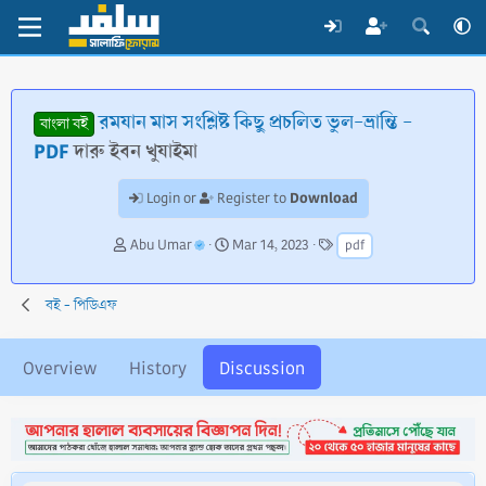
রমযান মাস সংশ্লিষ্ট কিছু প্রচলিত ভুল-ভ্রান্তি -
বাংলা বই
PDF
দারু ইবন খুযাইমা
Download
Login or
Register to
T
S
T
Abu Umar
Mar 14, 2023
pdf
h
t
a
r
a
g
e
r
s
বই - পিডিএফ
a
t
d
d
s
a
Overview
History
Discussion
t
t
a
e
r
t
e