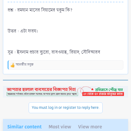
প্রশ্ন : রমযান মাসের সিয়ামের হুকুম কি?
উত্তর : এটা ফরয।
সূত্র : ইসলাম প্রচার ব্যুরো, রাবওয়াহ, রিয়াদ, সৌদিআরব
আনভীর সবুজ
R
e
a
c
t
i
o
n
You must log in or register to reply here.
s
:
Similar content
Most view
View more