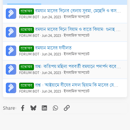
রমযান মাসের দিনের বেলায় সুরমা, মেহেদি ও কসমেটিকস সামগ্রী ব্যবহার করার হুকুম
প্রশ্নোত্তর
FORUM BOT
Jun 24, 2023
ইসলামিক আপডেট
রমযান মাসের দিনে সিয়াম ও রাতে কিয়াম: গুনাহ মোচন এবং জান্নাতে প্রবেশের এক অবারিত সুযোগ
প্রশ্নোত্তর
FORUM BOT
Jun 24, 2023
ইসলামিক আপডেট
রমযান মাসের ফযীলত
প্রশ্নোত্তর
FORUM BOT
Jun 24, 2023
ইসলামিক আপডেট
প্রশ্ন: কতিপয় মহিলা পরবর্তী রমযানে পদার্পণ করেছে অথচ বিগত রমযানের কয়েক দিনের রোযা তারা রাখে নি! এক্ষণে তাদের করণীয় কি?
প্রশ্নোত্তর
FORUM BOT
Jun 24, 2023
ইসলামিক আপডেট
প্রশ্ন : আইয়ামে বীযের নফল ছিয়াম কি মাসের যেকোন তিনদিন রাখলে হবে, না কি ১৩, ১৪ ও ১৫ তারিখেই রাখতে হবে? তারিখ যদি নির্দিষ্ট হয় সেক্ষেত্রে যিলহজ্জ মাসের
প্রশ্নোত্তর
FORUM BOT
Jun 24, 2023
ইসলামিক আপডেট
Facebook
Bluesky
LinkedIn
WhatsApp
Link
Share: