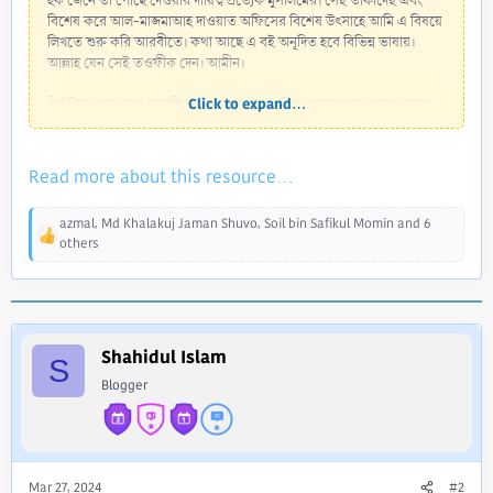
হক জেনে তা পৌঁছে দেওয়ার দায়িত্ব প্রত্যেক মুসলিমের। সেই তাকীদেই এবং
বিশেষ করে আল-মাজমাআহ দাওয়াত অফিসের বিশেষ উৎসাহে আমি এ বিষয়ে
লিখতে শুরু করি আরবীতে। কথা আছে এ বই অনূদিত হবে বিভিন্ন ভাষায়।
আল্লাহ যেন সেই তওফীক দেন। আমীন।
Click to expand...
দীর্ঘ তিন বছর যাবৎ আরবীর লেপ মুড়ো দিয়ে ঘুমিয়ে থাকার পর এক্ষণে তাকে
জাগিয়ে বাংলার লেবাস পরাই আমার স্বভাষী বাঙালী ভাই-বোনদের...
Read more about this resource...
azmal
,
Md Khalakuj Jaman Shuvo
,
Soil bin Safikul Momin
and 6
R
others
e
a
c
t
i
Shahidul Islam
o
S
n
Blogger
s
:
Mar 27, 2024
#2