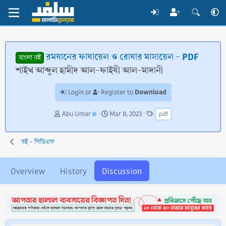
রমযানের ফাযায়েল ও রোযার মাসায়েল - PDF
বাংলা বই
শাইখ আব্দুল হামীদ আল-ফাইযী আল-মাদানী
Download
Login or
Register to
T
S
T
Abu Umar
Mar 8, 2023
pdf
h
t
a
r
a
g
e
r
s
বই - পিডিএফ
a
t
d
d
s
a
Overview
History
Discussion
t
t
a
e
r
t
e