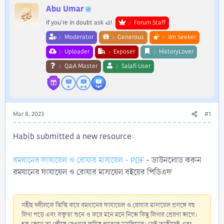
r
Abu Umar
If you're in doubt ask الله.
Forum Staff
Moderator
Generous
ilm Seeker
Uploader
Exposer
HistoryLover
Q&A Master
Salafi User
Mar 8, 2023
#1
Habib submitted a new resource:
রমযানের ফাযায়েল ও রোযার মাসায়েল - PDF
- ডাউনলোড করুন
রমযানের ফাযায়েল ও রোযার মাসায়েল বইয়ের পিডিএফ
সহীহ দলীলকে ভিত্তি করে রমযানের ফাযায়েল ও রোযার মাসায়েল প্রসঙ্গে বহু
লিখা পড়ে এবং বক্তৃতা শুনে ও করে মনে মনে নিজে কিছু লিখার প্রেরণা জাগে।