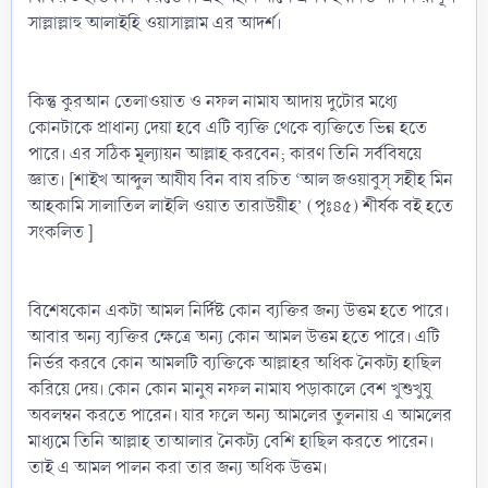
সাল্লাল্লাহু আলাইহি ওয়াসাল্লাম এর আদর্শ।
কিন্তু কুরআন তেলাওয়াত ও নফল নামায আদায় দুটোর মধ্যে
কোনটাকে প্রাধান্য দেয়া হবে এটি ব্যক্তি থেকে ব্যক্তিতে ভিন্ন হতে
পারে। এর সঠিক মূল্যায়ন আল্লাহ করবেন; কারণ তিনি সর্ববিষয়ে
জ্ঞাত। [শাইখ আব্দুল আযীয বিন বায রচিত ‘আল জওয়াবুস্‌ সহীহ মিন
আহকামি সালাতিল লাইলি ওয়াত তারাউয়ীহ’ (পৃঃ৪৫) শীর্ষক বই হতে
সংকলিত ]
বিশেষকোন একটা আমল নির্দিষ্ট কোন ব্যক্তির জন্য উত্তম হতে পারে।
আবার অন্য ব্যক্তির ক্ষেত্রে অন্য কোন আমল উত্তম হতে পারে। এটি
নির্ভর করবে কোন আমলটি ব্যক্তিকে আল্লাহর অধিক নৈকট্য হাছিল
করিয়ে দেয়। কোন কোন মানুষ নফল নামায পড়াকালে বেশ খুশুখুযু
অবলম্বন করতে পারেন। যার ফলে অন্য আমলের তুলনায় এ আমলের
মাধ্যমে তিনি আল্লাহ তাআলার নৈকট্য বেশি হাছিল করতে পারেন।
তাই এ আমল পালন করা তার জন্য অধিক উত্তম।