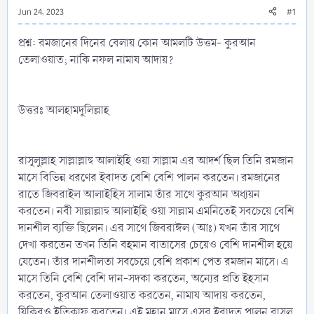
Jun 24, 2023
#1
প্রশ্ন: রমজানের দিনের বেলায় কোন আমলটি উত্তম- কুরআন
তেলাওয়াত; নাকি নফল নামায আদায়?
উত্তরঃ আলহামদুলিল্লাহ
রাসূলুল্লাহ সাল্লাল্লাহু আলাইহি ওয়া সাল্লাম এর আদর্শ ছিল তিনি রমজান
মাসে বিভিন্ন ধরণের ইবাদত বেশি বেশি পালন করতেন। রমজানের
রাতে জিবরাইল আলাইহিস সালাম তাঁর সাথে কুরআন অধ্যয়ন
করতেন। নবী সাল্লাল্লাহু আলাইহি ওয়া সাল্লাম এমনিতেই সবচেয়ে বেশি
দানশীল ব্যক্তি ছিলেন। এর সাথে জিবরাঈল (আঃ) যখন তাঁর সাথে
দেখা করতেন তখন তিনি বহমান বাতাসের চেয়েও বেশি দানশীল হয়ে
যেতেন। তাঁর দানশীলতা সবচেয়ে বেশি প্রকাশ পেত রমজান মাসে। এ
মাসে তিনি বেশি বেশি দান-সদকা করতেন, অন্যের প্রতি ইহসান
করতেন, কুরআন তেলাওয়াত করতেন, নামায আদায় করতেন,
যিকিরও ইতিকাফ করতেন। এই মহান মাসে এসব ইবাদত পালন রাসূল