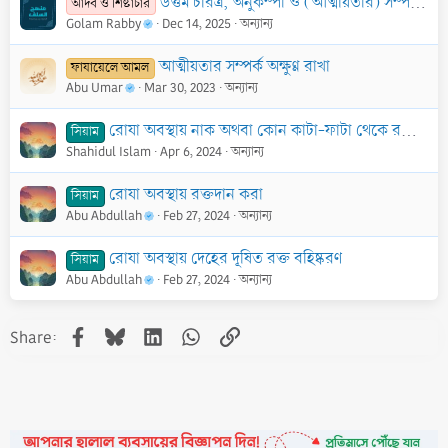
উত্তম চরিত্র, অনুকম্পা ও (আত্মীয়তার) সম্পর্ক বজায় রাখা প্রসঙ্গ - ১
আদব ও শিষ্টাচার
Golam Rabby
Dec 14, 2025
অন্যান্য
আত্মীয়তার সম্পর্ক অক্ষুণ্ণ রাখা
ফাযায়েলে আমল
Abu Umar
Mar 30, 2023
অন্যান্য
রোযা অবস্থায় নাক অথবা কোন কাটা-ফাটা থেকে রক্ত বের হওয়া
সিয়াম
Shahidul Islam
Apr 6, 2024
অন্যান্য
রোযা অবস্থায় রক্তদান করা
সিয়াম
Abu Abdullah
Feb 27, 2024
অন্যান্য
রোযা অবস্থায় দেহের দূষিত রক্ত বহিষ্করণ
সিয়াম
Abu Abdullah
Feb 27, 2024
অন্যান্য
Facebook
Bluesky
LinkedIn
WhatsApp
Link
Share: