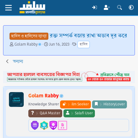
রক্ত সম্পর্ক বজায় রাখা অভাব দূর করে
হাদিস ও হাদিসের ব্যাখ্যা
T
S
T
Golam Rabby
Jun 16, 2023
হাদিস
h
t
a
r
a
g
e
r
s
অন্যান্য
a
t
d
d
s
a
t
t
a
e
Golam Rabby
r
t
Knowledge Sharer
ilm Seeker
HistoryLover
e
Q&A Master
Salafi User
r