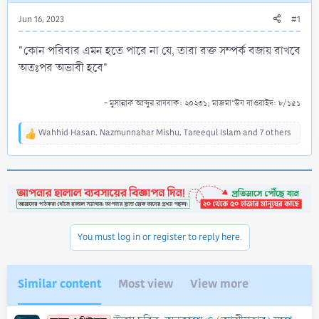
Jun 16, 2023
#1
"কোন পরিবার এমন হতে পারে না যে, তারা রক্ত সম্পর্ক বজায় রাখবে
অতঃপর অভাবী হবে"
- মুসান্নাফ আব্দুর রাযযাক: ২০২৩১; মাজমা‘উয যাওয়াইদ: ৮/১৫১
Wahhid Hasan
,
Nazmunnahar Mishu
,
Tareequl Islam
and 7 others
R
e
a
c
t
i
o
n
You must log in or register to reply here.
s
:
Similar content
Most view
View more