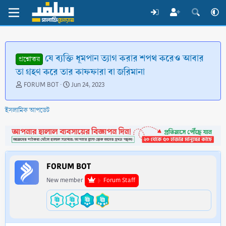
যে ব্যক্তি ধূমপান ত্যাগ করার শপথ করেও আবার
প্রশ্নোত্তর
তা গ্রহণ করে তার কাফফারা বা জরিমানা
T
S
FORUM BOT
Jun 24, 2023
h
t
r
a
ইসলামিক আপডেট
e
r
a
t
d
d
s
a
t
t
a
e
FORUM BOT
r
t
New member
Forum Staff
e
r