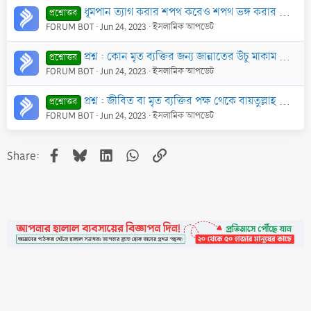
ধূমপান ত্যাগ করার শপথ করেও শপথ ভঙ্গ করার কাফফারা
প্রশ্নোত্তর
FORUM BOT
Jun 24, 2023
ইসলামিক আপডেট
প্রশ্ন : কোন মৃত ব্যক্তির জন্য জান্নাতের উঁচু মাকাম কামনা করা যাবে কি? কেননা জান্নাতের সর্বোচ্চ মাকাম তো রাসূল (ছাঃ)-এর জন্য খাছ?
প্রশ্নোত্তর
FORUM BOT
Jun 24, 2023
ইসলামিক আপডেট
প্রশ্ন : জীবিত বা মৃত ব্যক্তির পক্ষ থেকে বায়তুল্লাহ তাওয়াফ করার ব্যাপারে শরী‘আতে কোন অনুমোদন আছে কি?
প্রশ্নোত্তর
FORUM BOT
Jun 24, 2023
ইসলামিক আপডেট
Facebook
Bluesky
LinkedIn
WhatsApp
Link
Share:
•
Contact
•
FAQs
•
Medals
•
Facebook
•
Terms
•
Privacy